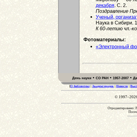
декабря
. С. 2.
Поздравление Пр
Ученый, организа
Наука в Сибири. 1
К 60-летию чл.-к
Фотоматериалы:
«Электронный фо
•
•
•
День науки
СО РАН
1957-2007
Д
[
О библиотеке
|
Академгородок
|
Новости
|
Выс
© 1997–202
Отредактировано: Fr
Посе