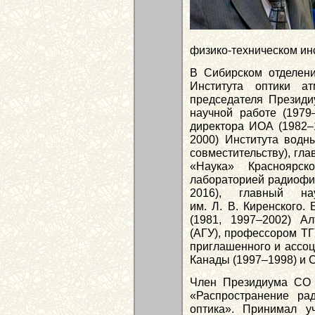
физико-техническом инс
В Сибирском отделени
Института оптики 
председателя Презид
научной работе (1979–
директора ИОА (1982–1
2000) Института водн
совместительству), гл
«Наука» Красноярс
лабораторией радиофиз
2016), главный на
им. Л. В. Киренского.
(1981, 1997–2002) Ал
(АГУ), профессором ТГ
приглашенного и ассоц
Канады (1997–1998) и 
Член Президиума СО 
«Распространение ра
оптика». Принимал у