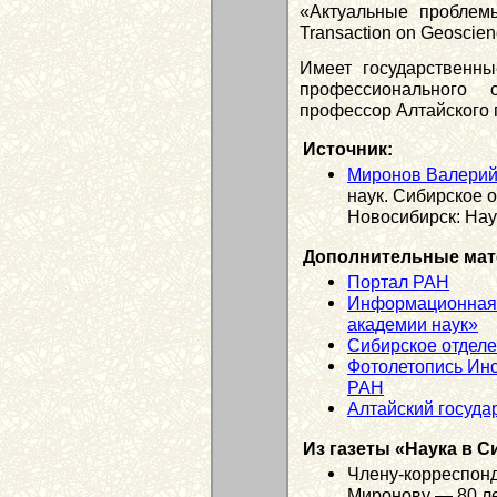
«Актуальные проблем
Transaction on Geoscie
Имеет государственн
профессионального
профессор Алтайского г
Источник:
Миронов Валерий
наук. Сибирское 
Новосибирск: Наук
Дополнительные мат
Портал РАН
Информационная 
академии наук»
Сибирское отдел
Фотолетопись Инс
РАН
Алтайский госуда
Из газеты «Наука в С
Члену-корреспон
Миронову — 80 лет