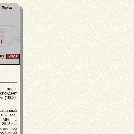
Поиск
К
Н
2023
022
, член-
еспондент
к (1993),
твенный
г. – зав.
ТГМИ, с
 2013 г. –
венной
Тюменский