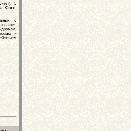
ситет). С
ла Южно-
льных с
развития
ндромом.
ческих и
ействием
еаты