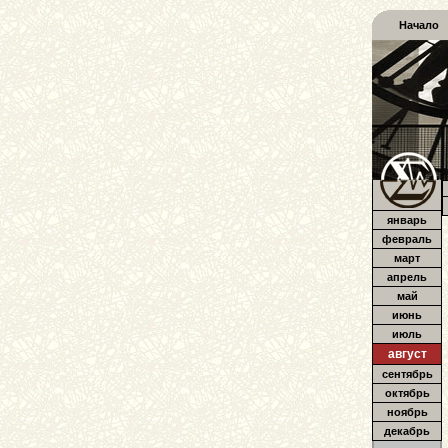
Начало
январь
февраль
март
апрель
май
июнь
июль
август
сентябрь
октябрь
ноябрь
декабрь