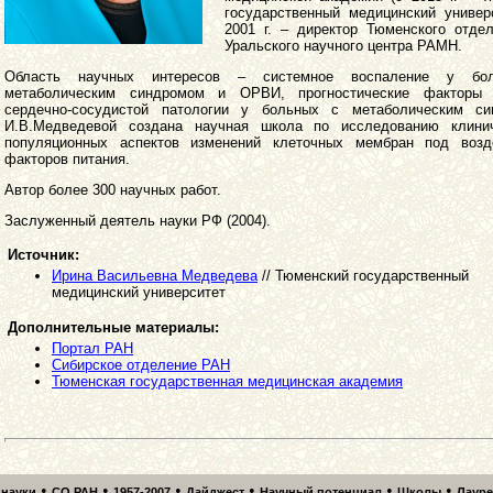
государственный медицинский универ
2001 г. – директор Тюменского отде
Уральского научного центра РАМН.
Область научных интересов – системное воспаление у бо
метаболическим синдромом и ОРВИ, прогностические факторы 
сердечно-сосудистой патологии у больных с метаболическим си
И.В.Медведевой создана научная школа по исследованию клини
популяционных аспектов изменений клеточных мембран под возд
факторов питания.
Автор более 300 научных работ.
Заслуженный деятель науки РФ (2004).
Источник:
Ирина Васильевна Медведева
// Тюменский государственный
медицинский университет
Дополнительные материалы:
Портал РАН
Сибирское отделение РАН
Тюменская государственная медицинская академия
•
•
•
•
•
•
 науки
СО РАН
1957-2007
Дайджест
Научный потенциал
Школы
Лаур