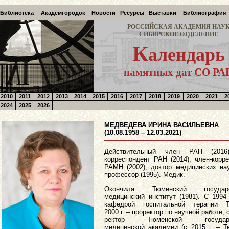
Библиотека
Академгородок
Новости
Ресурсы
Выставки
Библиография
РОССИЙСКАЯ АКАДЕМИЯ НАУ
СИБИРСКОЕ ОТДЕЛЕНИЕ
К
алендарь
памятных дат СО РА
2010
2011
2012
2013
2014
2015
2016
2017
2018
2019
2020
2021
2
2024
2025
2026
МЕДВЕДЕВА ИРИНА ВАСИЛЬЕВНА
(10.08.1958 – 12.03.2021)
Действительный член РАН (2016)
корреспондент РАН (2014), член-корр
РАМН (2002), доктор медицинских нау
профессор (1995). Медик.
Окончила Тюменский государс
медицинский институт (1981). С 1994 
кафедрой госпитальной терапии 
2000 г. – проректор по научной работе, с
ректор Тюменской государст
медицинской академии (с 2015 г. – 