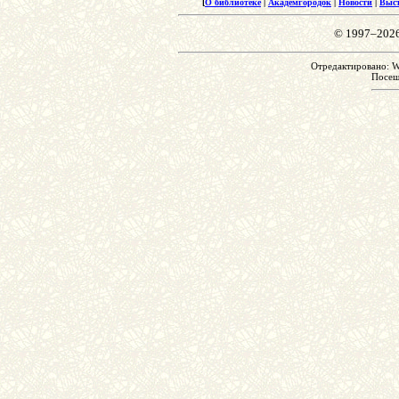
[
О библиотеке
|
Академгородок
|
Новости
|
Выс
© 1997–202
Отредактировано: We
Посе