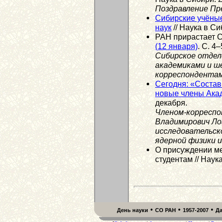
Поздравление Пр
Сибирские учёны
наук
// Наука в Си
РАН прирастает С
(12 января)
. С. 4–
Сибирское отдел
академиками и ш
корреспондента
Сегодня: «Состав
новые члены Ака
декабря.
Членом-корреспо
Владимирович Лог
исследовательс
ядерной физики и
О присуждении м
студентам // Наук
•
•
•
День науки
СО РАН
1957-2007
Д