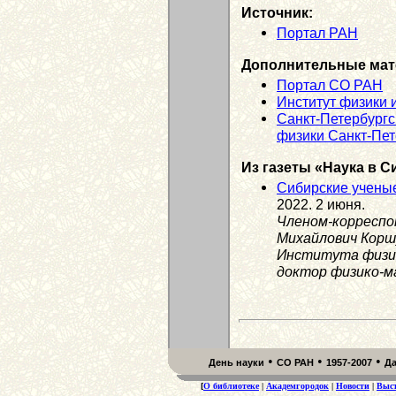
Источник:
Портал РАН
Дополнительные мат
Портал СО РАН
Институт физики 
Санкт-Петербургс
физики Санкт-Пет
Из газеты «Наука в С
Сибирские учены
2022. 2 июня.
Членом-корреспо
Михайлович Корш
Института физики
доктор физико-м
•
•
•
День науки
СО РАН
1957-2007
Д
[
О библиотеке
|
Академгородок
|
Новости
|
Выс