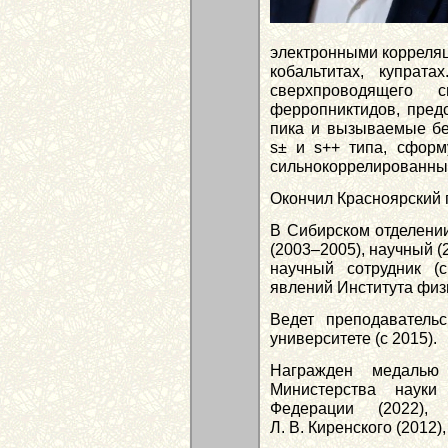
электронными корреляц
кобальтитах, купрата
сверхпроводящего 
ферропниктидов, предс
пика и вызываемые б
s± и s++ типа, сфор
сильнокоррелированны
Окончил Красноярский 
В Сибирском отделении
(2003–2005), научный (
научный сотрудник (
явлений Института физи
Ведет преподаватель
университете (с 2015).
Награжден медалью
Министерства науки
Федерации (2022)
Л. В. Киренского (2012