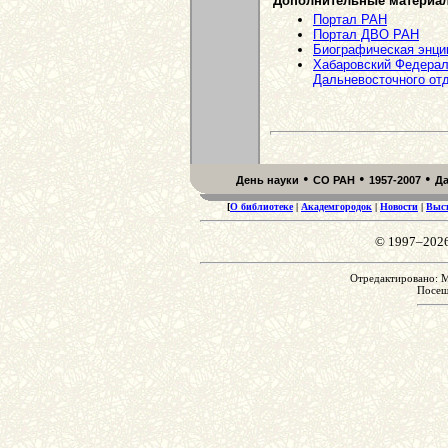
Дополнительные материа
Портал РАН
Портал ДВО РАН
Биографическая энц
Хабаровский Федерал
Дальневосточного от
•
•
•
День науки
СО РАН
1957-2007
Д
[
О библиотеке
|
Академгородок
|
Новости
|
Выс
© 1997–202
Отредактировано: M
Посе