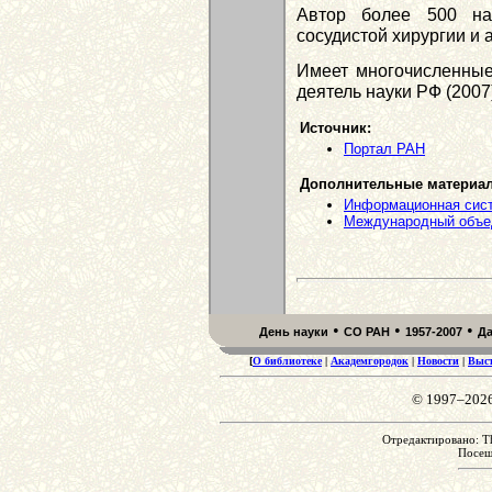
Автор более 500 на
сосудистой хирургии и 
Имеет многочисленные
деятель науки РФ (2007
Источник:
Портал РАН
Дополнительные материа
Информационная сист
Международный объе
•
•
•
День науки
СО РАН
1957-2007
Д
[
О библиотеке
|
Академгородок
|
Новости
|
Выс
© 1997–202
Отредактировано: Th
Посе