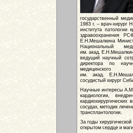
государственный медиц
1983 г. – врач-хирург 
института патологии
здравоохранения РС
Е.Н.Мешалкина Минист
Национальный меди
им. акад. Е.Н.Мешалкин
ведущий научный сотр
директора по научн
медицинского 
им. акад. Е.Н.Мешал
сосудистый хирург Сиби
Научные интересы А.М.
кардиологии, внедр
кардиохирургических 
сосудах, методик лечен
трансплантологии.
За годы хирургической 
открытом сердце и маг