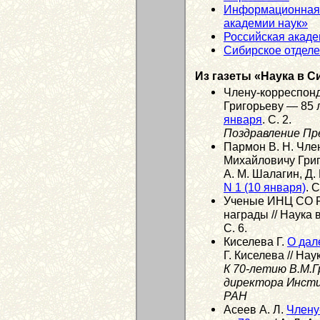
Информационная 
академии наук»
Российская акаде
Сибирское отдел
Из газеты «Наука в С
Члену-корреспон
Григорьеву — 85 л
января
. С. 2.
Поздравление Пр
Пармон В. Н. Чле
Михайловичу Григо
А. М. Шалагин, Д.
N 1 (10 января)
. С
Ученые ИНЦ СО Р
награды // Наука 
С. 6.
Киселева Г.
О дал
Г. Киселева // Нау
К 70-летию В.М.Гр
директора Инсти
РАН
Асеев А. Л.
Члену