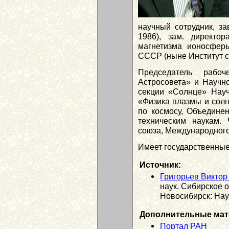
научный сотрудник, зав
1986), зам. директор
магнетизма ионосфер
СССР (ныне Институт с
Председатель рабо
Астросовета» и Научн
секции «Солнце» Науч
«Физика плазмы и солн
по космосу, Объедине
техническим наукам.
союза, Международного
Имеет государственные
Источник:
Григорьев Викто
наук. Сибирское 
Новосибирск: Наук
Дополнительные мат
Портал РАН