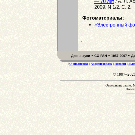
— 70 лет
/ А. Л. А
2009. N 1/2. С. 2.
Фотоматериалы:
«Электронный фо
•
•
•
День науки
СО РАН
1957-2007
Д
[
О библиотеке
|
Академгородок
|
Новости
|
Выс
© 1997–202
Отредактировано: M
Посе