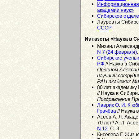
Информационная 
академии наук»
Сибирское отдел
Лауреаты Сибирс
СССР
Из газеты «Наука в С
Михаил Александр
N 7 (24 февраля)
.
Сибирские учены
РФ
// Наука в Сиб
Орденом Алексан
научный сотрудн
РАН академик Ми
80 лет академику
// Наука в Сибири
Поздравление Пр
Лаврик О. И. К ю
Грачёва
// Наука 
Асеев А. Л. Акад
70 лет / А. Л. Асе
N 13
. С. 3.
Киселева Г. Жизн