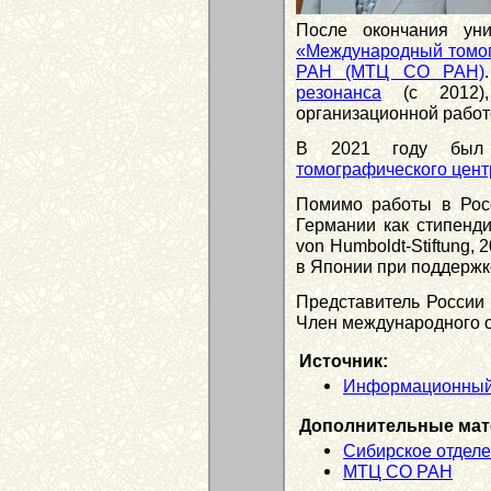
После окончания ун
«Международный томог
РАН (МТЦ СО РАН)
резонанса
(с 2012),
организационной работе
В 2021 году был
томографического цен
Помимо работы в Рос
Германии как стипенди
von Humboldt-Stiftung,
в Японии при поддержк
Представитель России 
Член международного 
Источник:
Информационный
Дополнительные мат
Сибирское отдел
МТЦ СО РАН