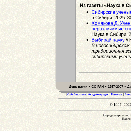
Из газеты «Наука в С
Сибирские учены
в Сибири. 2025. 3
Хомякова Д. Учен
неразличимые сп
Наука в Сибири. 2
Выбирай науку
//
В новосибирском
традиционная вс
сибирскими учен
•
•
•
День науки
СО РАН
1957-2007
Д
[
О библиотеке
|
Академгородок
|
Новости
|
Выс
© 1997–202
Отредактировано: T
Посе