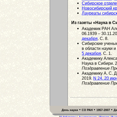
Сибирское отдел
Новосибирский к
Лауреаты сибирск
Из газеты «Наука в С
Академик РАН Але
06.1939 – 30.11.2
декабря
. С. 8.
Сибирские учены
в области науки и
5 декабря
. С. 1.
Академику Алекса
Наука в Сибири. 
Поздравление Пр
Академику А. С. Д
2019.
N 24. 20 ию
Поздравление Пр
•
•
•
День науки
СО РАН
1957-2007
Д
[
О библиотеке
|
Академгородок
|
Новости
|
Выс