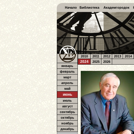
Начало
Библиотека
Академгородок
2010
2011
2012
2013
2014
2024
2025
2026
январь
февраль
март
апрель
май
июнь
июль
август
сентябрь
октябрь
ноябрь
декабрь