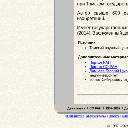
при Томском государст
Автор свыше 600 ра
изобретений.
Имеет государственные
(2014). Заслуженный де
Источник:
Томский научный центр
Дополнительные материа
Портал РАН
Портал СО РАН
Дамбаев Георгий Цыр
медуниверситет
30 лет Сибирскому от
•
•
•
День науки
СО РАН
1957-2007
Д
[
О библиотеке
|
Академгородок
|
Новости
|
Выс
© 1997–202