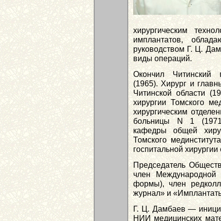
хирургическим техно
имплантатов, облад
руководством Г. Ц. Да
виды операций.
Окончил Читинский г
(1965). Хирург и глав
Читинской области (1
хирургии Томского мед
хирургическим отделен
больницы N 1 (1971–
кафедры общей хиру
Томского мединститута
госпитальной хирургии 
Председатель Общества
член Международной
формы), член редкол
журнал» и «Имплантат
Г. Ц. Дамбаев — иници
НИИ медицинских мат