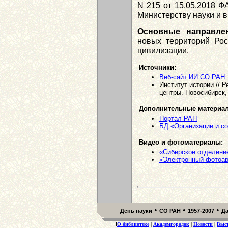
N 215 от 15.05.2018 Ф
Министерству науки и 
Основные направле
новых территорий Рос
цивилизации.
Источники:
Веб-сайт ИИ СО РАН
Институт истории // 
центры. Новосибирск, 
Дополнительные материа
Портал РАН
БД «Организации и с
Видео и фотоматериалы:
«Сибирское отделение
«Электронный фотоа
•
•
•
День науки
СО РАН
1957-2007
Д
[
О библиотеке
|
Академгородок
|
Новости
|
Выс