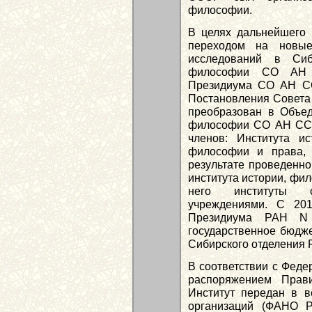
философии.
В целях дальнейшего 
переходом на новые
исследований в Сиб
философии СО АН 
Президиума СО АН СС
Постановления Совета 
преобразован в Объед
философии СО АН ССС
членов: Института ис
философии и права, 
результате проведенно
института истории, фи
него институты с
учреждениями. С 201
Президиума РАН N 
государственное бюдже
Сибирского отделения 
В соответствии с Федер
распоряжением Прави
Институт передан в в
организаций (ФАНО Р