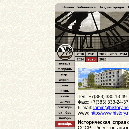
Начало
Библиотека
Академгородок
2010
2011
2012
2013
2014
2025
2024
2026
январь
февраль
март
апрель
май
июнь
Тел.: +7(383) 330-13-49
июль
Факс: +7(383) 333-24-37
август
E-mail:
lamin@history.ns
сентябрь
www:
http://www.history.
октябрь
ноябрь
Историческая справк
декабрь
СССР был организо