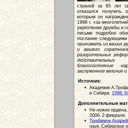
страной за 65 лет с
отказался получить 
которым он награжден
1998 г. «за многолетн
укрепление дружбы и с
письме подробно обо
послание следующими
принимать из ваших ру
и вашего соратника
разорительных рефор
действительных
благосостояние на
заслуженное величие и
Источник:
Академик А.Трофи
в Сибири.
1998. N
Дополнительные мат
Не нужно ордена,
2006. 2 февраля.
Трофимук Андрей
наук. Сибирское о