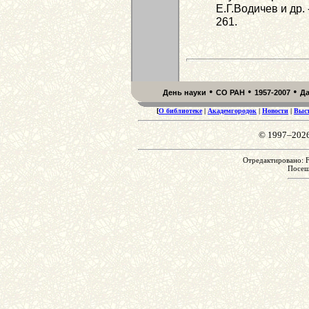
Е.Г.Водичев и др. 
261.
•
•
•
День науки
СО РАН
1957-2007
Д
[
О библиотеке
|
Академгородок
|
Новости
|
Выс
© 1997–202
Отредактировано: Fr
Посе