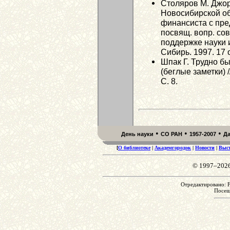
Столяров М. Джор
Новосибирской об
финансиста с пре
посвящ. вопр. со
поддержке науки и
Сибирь. 1997. 17 о
Шпак Г. Трудно б
(беглые заметки) /
С. 8.
•
•
•
День науки
СО РАН
1957-2007
Д
[
О библиотеке
|
Академгородок
|
Новости
|
Выс
© 1997–202
Отредактировано: Fr
Посе