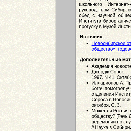
школьного Интерне
руководством Сибирско
обед с научной обще
Института биоорганич
прогулку в Музей Инсти
Источник:
Новосибирское от
общество»: годово
Дополнительные мат
Академия новост
Джордж Сорос — г
1997. N 41. Октябр
Илларионов А. П
богач помогает у
отделения Инсти
Сороса в Новосиби
октября. C. 3.
Может ли Россия 
обществу? [Речь 
церемонии по слу
// Наука в Сибири.