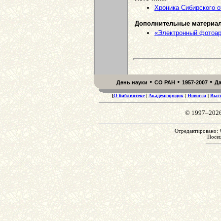
Хроника Сибирского 
Дополнительные материа
«Электронный фотоа
•
•
•
День науки
СО РАН
1957-2007
Д
[
О библиотеке
|
Академгородок
|
Новости
|
Выс
© 1997–202
Отредактировано: W
Посе