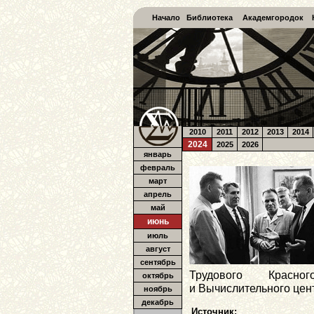
Начало
Библиотека
Академгородок
2010
2011
2012
2013
2014
2024
2025
2026
январь
февраль
март
апрель
май
июнь
июль
август
сентябрь
Трудового Красно
октябрь
и Вычислительного це
ноябрь
декабрь
Источник: