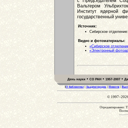
с Председателем Соц
Вальтером Ульбрихто
Институт ядерной 
государственный униве
Источник:
Сибирское отделение:
Видео и фотоматериалы:
«Сибирское отделение
«Электронный фотоа
•
•
•
День науки
СО РАН
1957-2007
Д
[
О библиотеке
|
Академгородок
|
Новости
|
Выс
© 1997–202
Отредактировано: Th
Посе