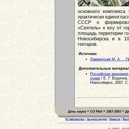
основного комплекса
практически единоглас
СССР о формирован
«Сеятель» к югу от г
площадь территории го
Новосибирска и в 10
гектаров.
Источник:
Лаврентьев М. А. …П
Дополнительные материа
Российская академия 
очерк
/ Е. Г. Водичев,
Новосибирск, 2007. С.
•
•
•
День науки
СО РАН
1957-2007
Д
[
О библиотеке
|
Академгородок
|
Новости
|
Выс