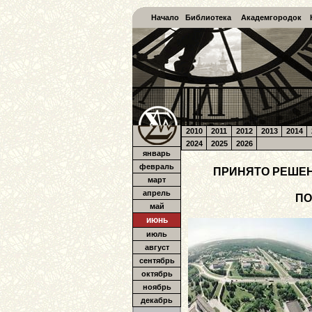
Начало
Библиотека
Академгородок
2010
2011
2012
2013
2014
2024
2025
2026
январь
февраль
ПРИНЯТО РЕШЕН
март
апрель
ПО
май
июнь
июль
август
сентябрь
октябрь
ноябрь
декабрь