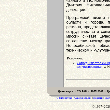
чайного и Полномочно
Дмитрия Николаевич
делегации.
Программой визита п
области и города, 
региона, представляющ
сотрудничества и совм
миссии считает целе
соглашения между пра
Новосибирской облас
техническом и культурн
Источник:
Сотрудничество сиби
активизироваться
// Н
•
•
•
День науки
СО РАН
1957-2007
Д
[
О библиотеке
|
Академгородок
|
Новости
|
Выс
© 1997–202