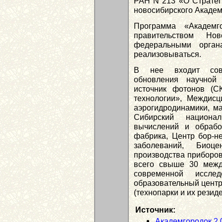
РАН N 213 «О Стратег
новосибирского Академ
Программа «Академ
правительством Нов
федеральными орган
реализовываться.
В нее входит сово
обновления научной 
источник фотонов (С
технологии», Междисц
аэрогидродинамики, м
Сибирский национал
вычислений и обраб
фабрика, Центр бор-не
заболеваний, Биоц
производства приборов
всего свыше 30 межд
современной исслед
образовательный центр
(технопарки и их резид
Источник:
Академгородок 2.