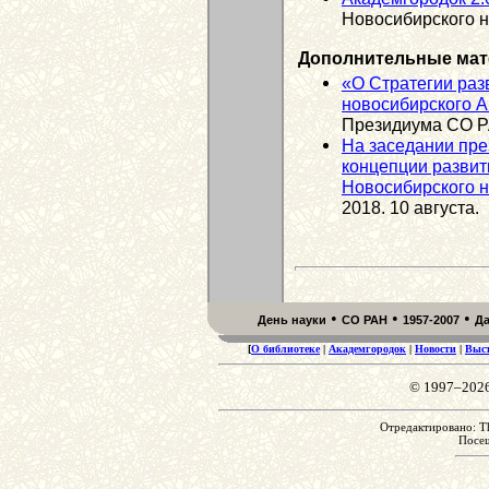
Новосибирского н
Дополнительные мат
«О Стратегии раз
новосибирского 
Президиума СО Р
На заседании пр
концепции развит
Новосибирского н
2018. 10 августа.
•
•
•
День науки
СО РАН
1957-2007
Д
[
О библиотеке
|
Академгородок
|
Новости
|
Выс
© 1997–202
Отредактировано: Th
Посе