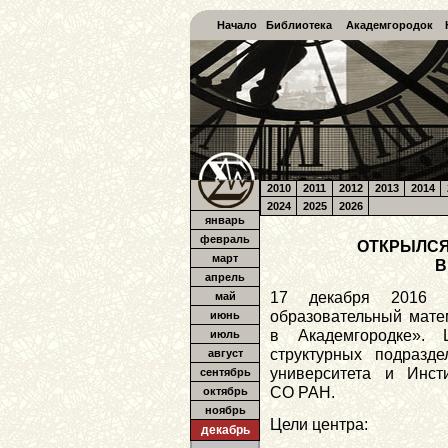
Начало
Библиотека
Академгородок
2010
2011
2012
2013
2014
2024
2025
2026
январь
февраль
ОТКРЫЛСЯ
март
В
апрель
17 декабря 2016 г
май
образовательный мате
июнь
в Академгородке». 
июль
структурных подразде
август
университета и Инст
сентябрь
СО РАН.
октябрь
ноябрь
Цели центра:
декабрь