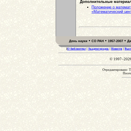
Дополнительные материа
Положение о математ
«Математический цен
•
•
•
День науки
СО РАН
1957-2007
Д
[
О библиотеке
|
Академгородок
|
Новости
|
Выс
© 1997–202
Отредактировано: Th
Посе