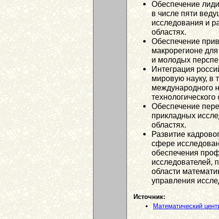
Обеспечение лид
в числе пяти вед
исследования и р
областях.
Обеспечение прив
макрорегионе для
и молодых перспе
Интеграция росси
мировую науку, в 
международного н
технологического 
Обеспечение пере
прикладных иссле
областях.
Развитие кадрово
сфере исследовани
обеспечения проф
исследователей, п
области математик
управления иссле
Источник:
Математический цент