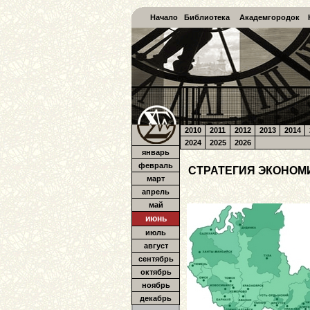
Начало
Библиотека
Академгородок
2010
2011
2012
2013
2014
2024
2025
2026
январь
февраль
СТРАТЕГИЯ ЭКОНОМИ
март
апрель
май
июнь
июль
август
сентябрь
октябрь
ноябрь
декабрь