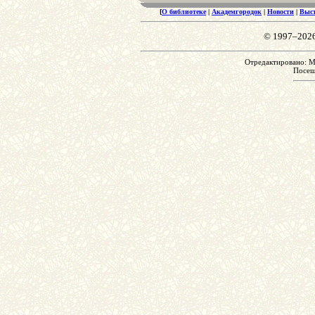
[
О библиотеке
|
Академгородок
|
Новости
|
Выс
© 1997–202
Отредактировано: Mo
Посе