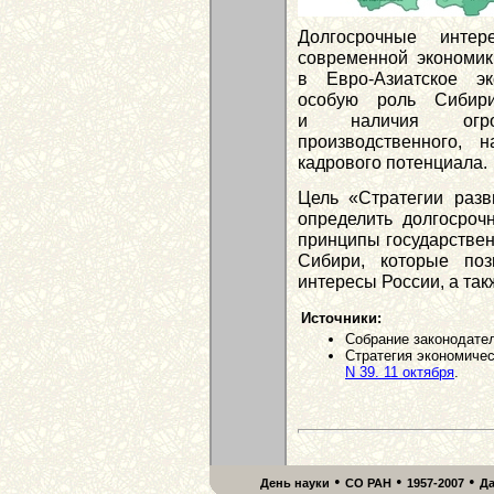
Долгосрочные инте
современной экономики
в Евро-Азиатское эк
особую роль Сибири
и наличия огромн
производственного, н
кадрового потенциала.
Цель «Стратегии разв
определить долгосроч
принципы государствен
Сибири, которые поз
интересы России, а так
Источники:
Собрание законодател
Стратегия экономичес
N 39. 11 октября
.
•
•
•
День науки
СО РАН
1957-2007
Д