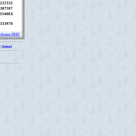
222332
307597
33408X
333970
ждения ННЦ
|
Поиск
]