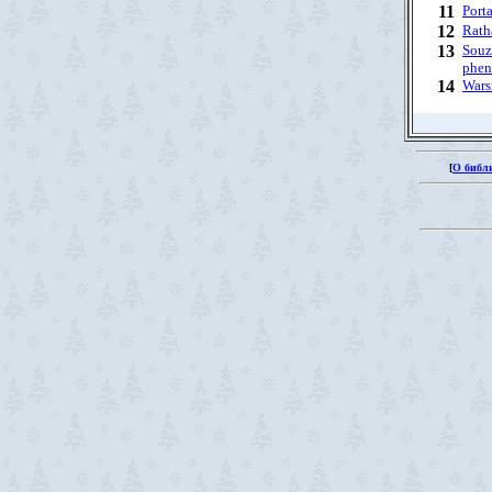
11
Port
12
Rath
13
Souz
phe
14
Wars
[
О библ