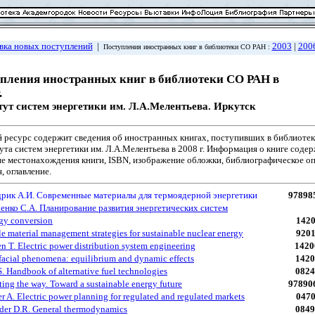
вка новых поступлений
|
2003
|
200
Поступления иностранных книг в библиотеки СО РАН :
пления иностранных книг в библиотеки СО РАН в
.
ут систем энергетики им. Л.А.Мелентьева. Иркутск
 ресурс содержит сведения об иностранных книгах, поступивших в библиоте
та систем энергетики им. Л.А.Мелентьева в 2008 г. Информация о книге соде
ие местонахождения книги, ISBN, изображение обложки, библиографическое о
, оглавление.
рик А.И. Современные материалы для термоядерной энергетики
97898
енко С.А. Планирование развития энергетических систем
gy conversion
142
ile material management strategies for sustainable nuclear energy
920
n T. Electric power distribution system engineering
1420
rfacial phenomena: equilibrium and dynamic effects
1420
S. Handbook of alternative fuel technologies
0824
ting the way. Toward a sustainable energy future
97890
r A. Electric power planning for regulated and regulated markets
047
der D.R. General thermodynamics
0849