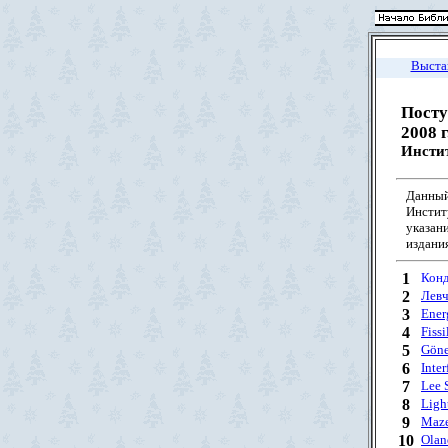
Выста
Посту
2008 г
Инстит
Данный
Институ
указан
издания
1
Конд
2
Левч
3
Ener
4
Fiss
5
Göne
6
Inte
7
Lee 
8
Ligh
9
Maze
10
Olan