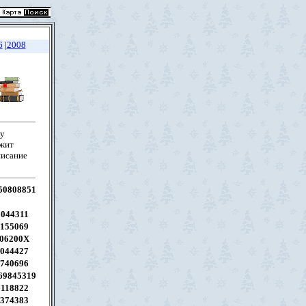
6
|
2008
ку
ржит
писание
50808851
0044311
1155069
06200X
044427
740696
69845319
0118822
374383