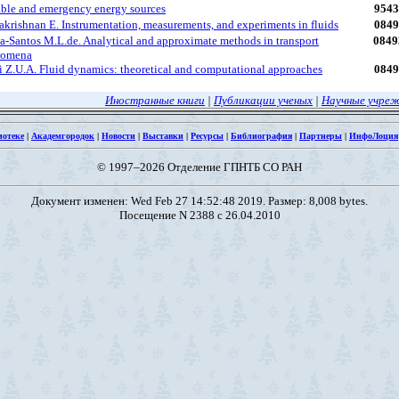
able and emergency energy sources
9543
akrishnan E. Instrumentation, measurements, and experiments in fluids
0849
a-Santos M.L.de. Analytical and approximate methods in transport
0849
nomena
i Z.U.A. Fluid dynamics: theoretical and computational approaches
0849
Иностранные книги
|
Публикации ученых
|
Научные учре
иотеке
|
Академгородок
|
Новости
|
Выставки
|
Ресурсы
|
Библиография
|
Партнеры
|
ИнфоЛоция
© 1997–2026 Отделение ГПНТБ СО РАН
Документ изменен: Wed Feb 27 14:52:48 2019. Размер: 8,008 bytes.
Посещение N 2388 с 26.04.2010