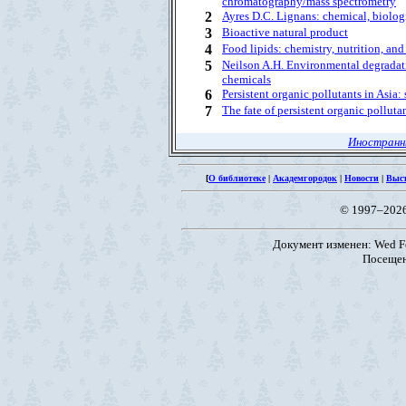
chromatography/mass spectrometry
2
Ayres D.C. Lignans: chemical, biologi
3
Bioactive natural product
4
Food lipids: chemistry, nutrition, an
5
Neilson A.H. Environmental degradati
chemicals
6
Persistent organic pollutants in Asia: 
7
The fate of persistent organic pollut
Иностранн
[
О библиотеке
|
Академгородок
|
Новости
|
Выс
© 1997–202
Документ изменен: Wed Fe
Посещен