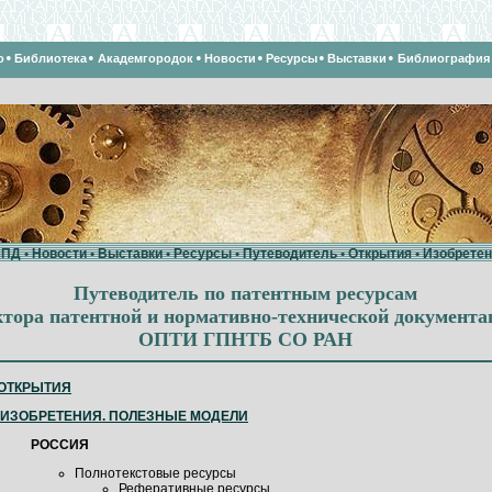
•
•
•
•
•
•
о
Библиотека
Академгородок
Новости
Ресурсы
Выставки
Библиография
СПД
•
Новости
•
Выставки
•
Ресурсы
•
Путеводитель
•
Открытия
•
Изобретен
Путеводитель по патентным ресурсам
тора патентной и нормативно-технической документа
ОПТИ ГПНТБ СО РАН
ОТКРЫТИЯ
ИЗОБРЕТЕНИЯ. ПОЛЕЗНЫЕ МОДЕЛИ
РОССИЯ
Полнотекстовые ресурсы
Реферативные ресурсы