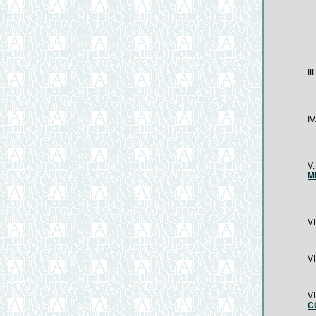
III
IV
V
М
VI
VI
VI
С