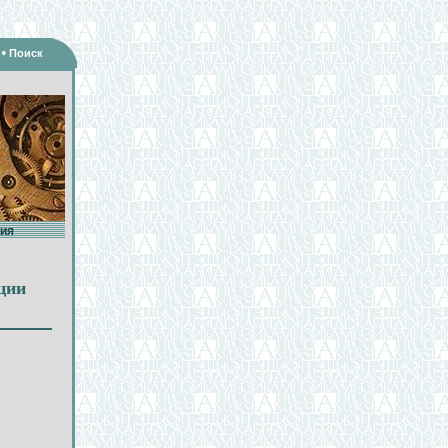
•
Поиск
ия
ции