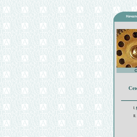
Начал
Сек
I.
II.