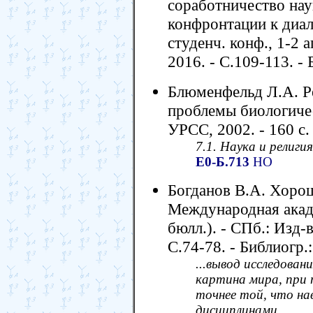
соработничество наук
конфронтации к диал
студенч. конф., 1-2 
2016. - С.109-113. - 
Блюменфельд Л.А. 
проблемы биологичес
УРСС, 2002. - 160 с. 
7.1. Наука и религия
Е0-Б.713
НО
Богданов В.А. Хорош
Международная акад
бюлл.). - СПб.: Изд-в
С.74-78. - Библиогр.:
...вывод исследован
картина мира, при 
точнее той, что на
дисциплинами.