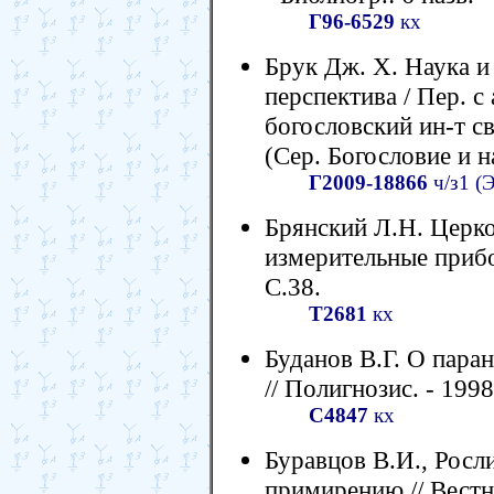
Г96-6529
кх
Брук Дж. Х. Наука и
перспектива / Пер. с 
богословский ин-т св.
(Сер. Богословие и н
Г2009-18866
ч/з1 (
Брянский Л.Н. Церко
измерительные прибор
С.38.
Т2681
кх
Буданов В.Г. О паран
// Полигнозис. - 1998
С4847
кх
Буравцов В.И., Росли
примирению // Вестн.