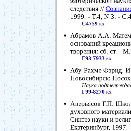
эзотерической науки
следствия //
Сознание
1999. - Т.4, N 3. - С.
С4759
кх
Абрамов А.А. Матем
оснований креациони
творения: сб. ст. - М
Г93-7933
кх
Абу-Рахме Фарид. И ск
Новосибирск: Посох, 
Наука подтвержда
Г99-8270
кх
Аверьясов Г.П. Шко
духовного материали
Синтез науки и религ
Екатеринбург, 1997. 