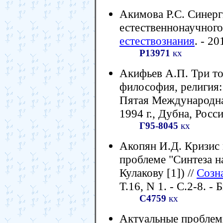
Акимова Р.С. Синерг
естественнонаучного
естествознания
. - 20
Р13971
кх
Акифьев А.П. Три то
философия, религия:
Пятая Международна
1994 г., Дубна, Росси
Г95-8045
кх
Акопян И.Д. Кризис 
проблеме "Синтеза н
Кулакову [1]) //
Созна
Т.16, N 1. - С.2-8. - 
С4759
кх
Актуальные проблем