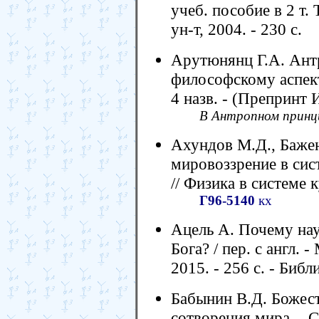
учеб. пособие в 2 т. 
ун-т, 2004. - 230 с.
Арутюнянц Г.А. Ант
философскому аспекту)
4 назв. - (Препринт
В Антропном принци
Ахундов М.Д., Бажен
мировоззрение в сис
// Физика в системе к
Г96-5140
кх
Ацель А. Почему нау
Бога? / пер. с англ.
2015. - 256 с. - Библ
Бабынин В.Д. Божес
сотворения мира. - С