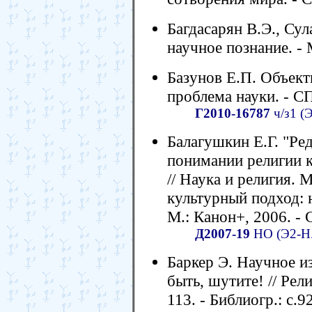
Багдасарян В.Э., Су
научное познание. - М
Базунов Е.П. Объект
проблема науки. - СП
Г2010-16787
ч/з1 (
Балагушкин Е.Г. "Ре
понимании религии к
// Наука и религия.
культурный подход: н
М.: Канон+, 2006. - 
Д2007-19
НО (Э2-Н.
Баркер Э. Научное и
быть, шутите! // Рели
113. - Библиогр.: с.9