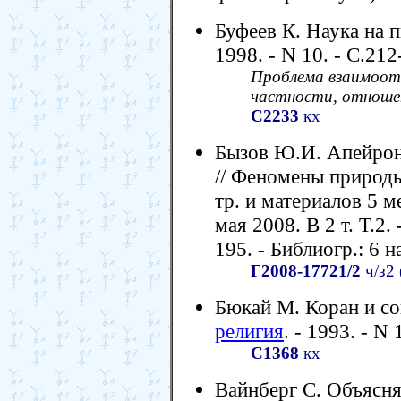
Буфеев К. Наука на п
1998. - N 10. - С.212
Проблема взаимоотн
частности, отноше
С2233
кх
Бызов Ю.И. Апейрон 
// Феномены природы 
тр. и материалов 5 м
мая 2008. В 2 т. Т.2.
195. - Библиогр.: 6 н
Г2008-17721/2
ч/з2 
Бюкай М. Коран и со
религия
. - 1993. - N 
С1368
кх
Вайнберг С. Объясн