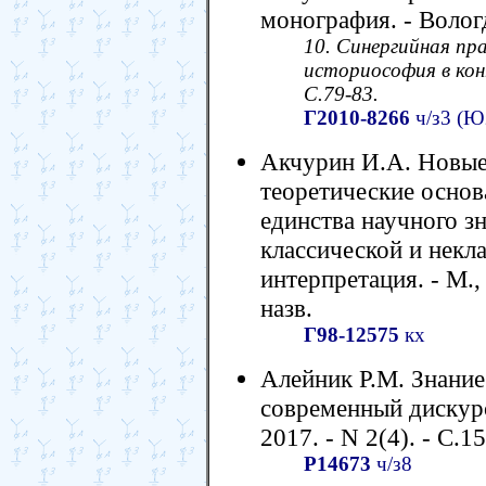
монография. - Вологд
10. Синергийная пр
историософия в кон
С.79-83.
Г2010-8266
ч/з3 (Ю
Акчурин И.А. Новые
теоретические осно
единства научного з
классической и некл
интерпретация. - М., 
назв.
Г98-12575
кх
Алейник Р.М. Знание 
современный дискурс
2017. - N 2(4). - С.15
Р14673
ч/з8