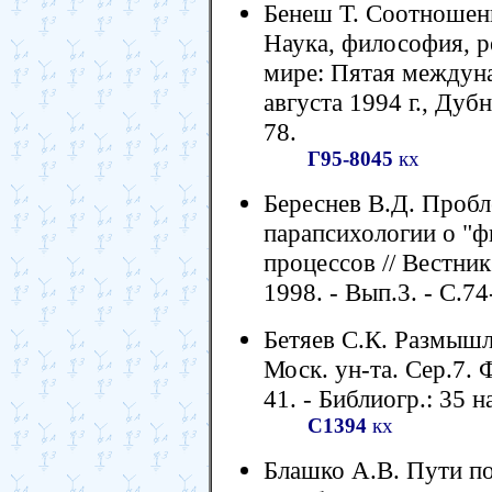
Бенеш Т. Соотношени
Наука, философия, р
мире: Пятая междун
августа 1994 г., Дубн
78.
Г95-8045
кх
Береснев В.Д. Проб
парапсихологии о "ф
процессов // Вестник
1998. - Вып.3. - С.74
Бетяев С.К. Размышл
Моск. ун-та. Сер.7. Ф
41. - Библиогр.: 35 н
С1394
кх
Блашко А.В. Пути по