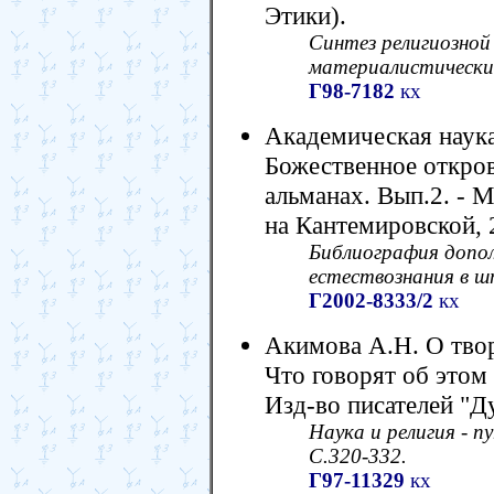
Этики).
Синтез религиозной
материалистические
Г98-7182
кх
Академическая наука
Божественное откров
альманах. Вып.2. - 
на Кантемировской, 2
Библиография допол
естествознания в 
Г2002-8333/2
кх
Акимова А.Н. О твор
Что говорят об этом
Изд-во писателей "Ду
Наука и религия - п
С.320-332.
Г97-11329
кх