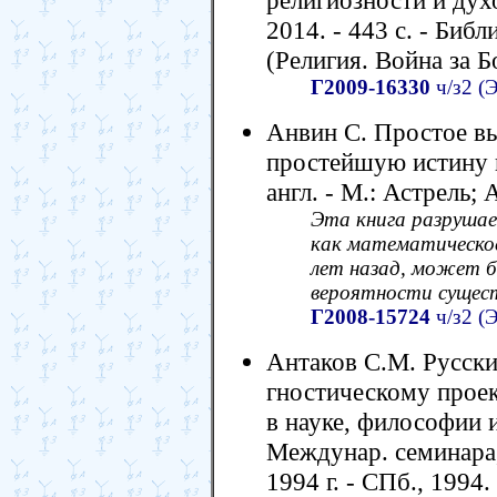
религиозности и духо
2014. - 443 с. - Библ
(Религия. Война за Б
Г2009-16330
ч/з2 (
Анвин С. Простое в
простейшую истину и
англ. - М.: Астрель; 
Эта книга разрушае
как математическое
лет назад, может б
вероятности сущест
Г2008-15724
ч/з2 (
Антаков С.М. Русски
гностическому проек
в науке, философии 
Междунар. семинара,
1994 г. - СПб., 1994. 