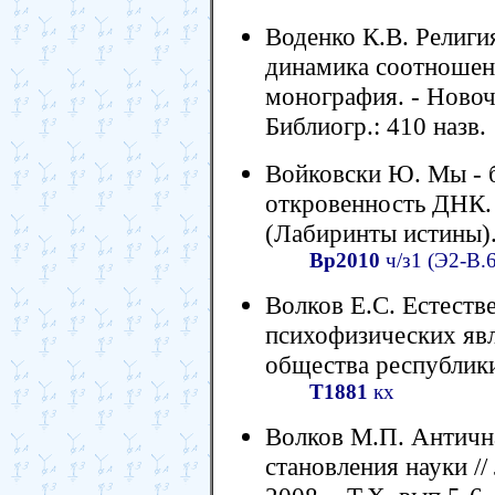
Воденко К.В. Религия
динамика соотношен
монография. - Новоче
Библиогр.: 410 назв.
Войковски Ю. Мы -
откровенность ДНК. -
(Лабиринты истины)
Вр2010
ч/з1 (Э2-В.
Волков Е.С. Естеств
психофизических явл
общества республики 
Т1881
кх
Волков М.П. Антична
становления науки //