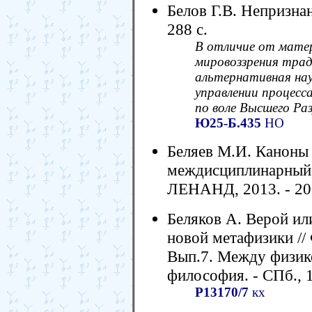
Белов Г.В. Непризнан
288 с.
В отличие от матер
мировоззрения трад
альтернативная нау
управлении процесс
по воле Высшего Ра
Ю25-Б.435
НО
Беляев М.И. Каноны 
междисциплинарный с
ЛЕНАНД, 2013. - 200 
Беляков А. Верой и
новой метафизики //
Вып.7. Между физико
философия. - СПб., 1
Р13170/7
кх