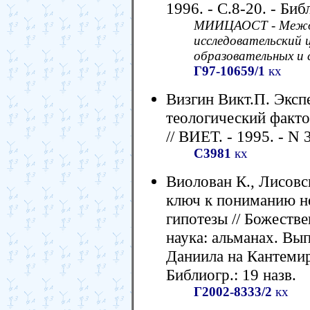
1996. - С.8-20. - Биб
МИИЦАОСТ - Между
исследовательский
образовательных и 
Г97-10659/1
кх
Визгин Викт.П. Эксп
теологический факто
// ВИЕТ. - 1995. - N 3
С3981
кх
Виолован К., Лисовс
ключ к пониманию н
гипотезы // Божеств
наука: альманах. Вып
Даниила на Кантемиро
Библиогр.: 19 назв.
Г2002-8333/2
кх