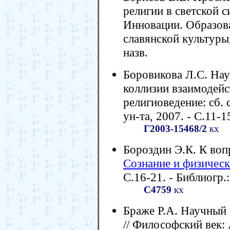
религии в светской с
Инновации. Образова
славянской культуры,
назв.
Боровикова Л.С. Нау
коллизии взаимодейст
религиоведение: сб. с
ун-та, 2007. - С.11-15
Г2003-15468/2
кх
Бороздин Э.К. К воп
Сознание и физическ
С.16-21. - Библиогр.:
С4759
кх
Браже Р.А. Научный 
// Философский век: