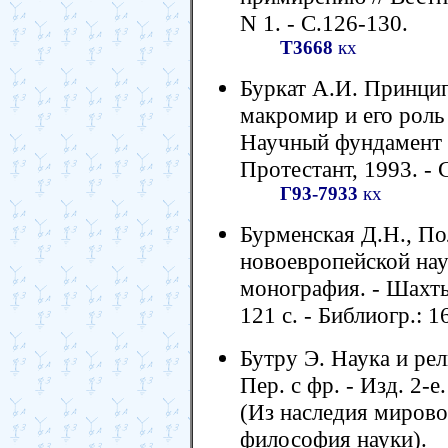
N 1. - С.126-130.
Т3668
кх
Буркат А.И. Принци
макромир и его роль
Научный фундамент ид
Протестант, 1993. - С
Г93-7933
кх
Бурменская Д.Н., По
новоевропейской нау
монография. - Шахт
121 с. - Библиогр.: 1
Бутру Э. Наука и ре
Пер. с фр. - Изд. 2-е
(Из наследия миров
философия науки).