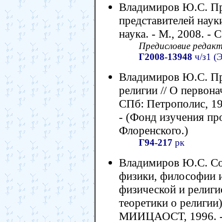
Владимиров Ю.С. Пр
представителей науки
наука. - М., 2008. - С
Предисловие редакт
Г2008-13948
ч/з1 (
Владимиров Ю.С. Про
религии // О первона
СПб: Петрополис, 199
- (Фонд изучения пр
Флоренского.)
Г94-217
рк
Владимиров Ю.С. С
физики, философии и
физической и религи
теоретики о религии)
МИИЦАОСТ, 1996. - С