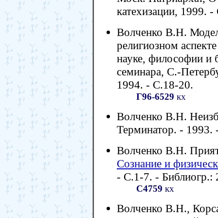
катехизации, 1999. -
Волченко В.Н. Моде
религиозном аспекте
науке, философии и 
семинара, С.-Петербур
1994. - С.18-20.
Г96-6529
кх
Волченко В.Н. Неизб
Терминатор. - 1993. -
Волченко В.Н. Прият
Сознание и физическ
- С.1-7. - Библиогр.: 
С4759
кх
Волченко В.Н., Корс