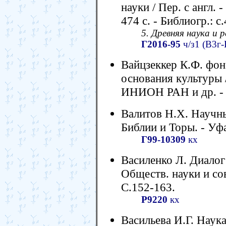
науки / Пер. с англ.
474 с. - Библиогр.: с
5. Древняя наука и р
Г2016-95
ч/з1 (В3г-
Вайцзеккер К.Ф. фон.
основания культуры //
ИНИОН РАН и др. - М
Валитов Н.Х. Научн
Библии и Торы. - Уфа:
Г99-10309
кх
Василенко Л. Диалог 
Обществ. науки и сов
С.152-163.
Р9220
кх
Васильева И.Г. Наука