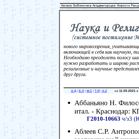
нового мировоззрения, учитывающ
включающей в себя как научную, т
Необходимо преодолеть полосу шат
нужно разработать и широко расп
религиозные и научные представле
друг друга.
А-Д
|
Е-Л
|
М-С
|
Т-Я
|
A-Z
на
11.05.2021
в
Аббаньяно Н. Филосо
итал. - Краснодар: К
Г2010-10663
ч/з3 (
Аблеев С.Р. Антропог