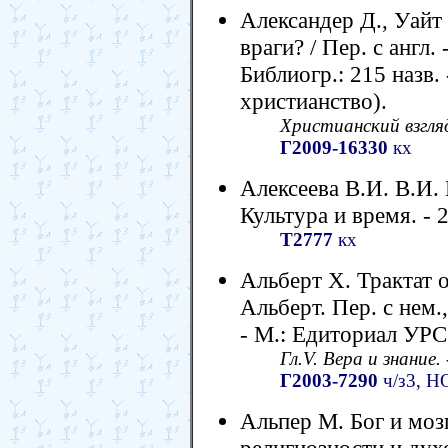
Александер Д., Уайт 
враги? / Пер. с англ.
Библиогр.: 215 назв.
христианство).
Христианский взгля
Г2009-16330
кх
Алексеева В.И. В.И. 
Культура и время. - 2
Т2777
кх
Альберт Х. Трактат 
Альберт. Пер. с нем.
- М.: Едиториал УРСС
Гл.V. Вера и знание.
Г2003-7290
ч/з3, Н
Альпер М. Бог и мозг