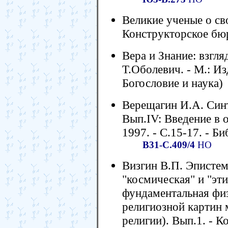
Великие ученые о сво
Конструкторское бюро
Вера и Знание: взгля
Т.Оболевич. - М.: Изд
Богословие и наука)
Верещагин И.А. Синте
Вып.IV: Введение в 
1997. - С.15-17. - Би
В31-С.409/4
НО
Визгин В.П. Эписте
"космическая" и "эти
фундаментальная физ
религиозной картин 
религии). Вып.1. -