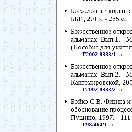
Богословие творения.
ББИ, 2013. - 265 с.
Божественное откров
альманах. Вып.1. - М
(Пособие для учител
Г2002-8333/1
кх
Божественное откров
альманах. Вып.2. - М
Кантемировской, 2005
Г2002-8333/2
кх
Бойко С.В. Физика и
обоснование процес
Пущино, 1997. - 111 
Г98-464/1
кх