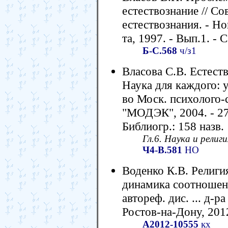
естествознание // С
естествознания. - Н
та, 1997. - Вып.1. - 
Б-С.568
ч/з1
Власова С.В. Естест
Наука для каждого: у
во Моск. психолого-
"МОДЭК", 2004. - 272 
Библиогр.: 158 назв.
Гл.6. Наука и религи
Ч4-В.581
НО
Воденко К.В. Религия
динамика соотношен
автореф. дис. ... д-
Ростов-на-Дону, 2012.
А2012-10555
кх