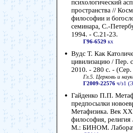
психологический асп
пространства // Косм
философии и богосло
семинара, С.-Петербур
1994. - С.21-23.
Г96-6529
кх
Вудс Т. Как Католич
цивилизацию / Пер. 
2010. - 280 с. - (Сер
Гл.5. Церковь и наук
Г2009-22576
ч/з1 (
Гайденко П.П. Мета
предпосылки новоевр
Метафизика. Век XXI
философия, религия 
М.: БИНОМ. Лаборато