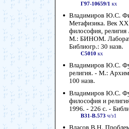
Г97-10659/1
кх
Владимиров Ю.С. Физ
Метафизика. Век XXI
философия, религия 
М.: БИНОМ. Лаборато
Библиогр.: 30 назв.
С5010
кх
Владимиров Ю.С. Фу
религия. - М.: Архиме
100 назв.
Владимиров Ю.С. Фу
философия и религи
1996. - 226 с. - Библ
В31-В.573
ч/з1
Власов В.Н. Пробле