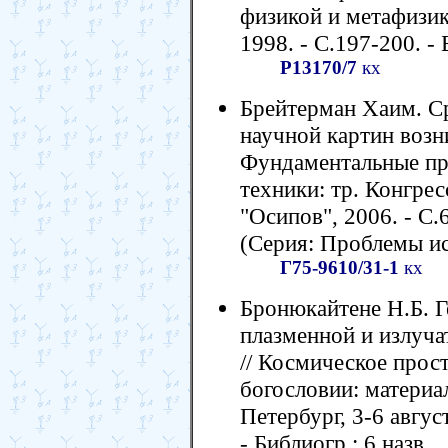
физикой и метафизик
1998. - С.197-200. - 
Р13170/7
кх
Брейтерман Хаим. Ср
научной картин возн
Фундаментальные пр
техники: тр. Конгрес
"Осипов", 2006. - С.6
(Серия: Проблемы ис
Г75-9610/31-1
кх
Бронюкайтене Н.Б. Г
плазменной и излуча
// Космическое прос
богословии: материа
Петербург, 3-6 август
- Библиогр.: 6 назв.