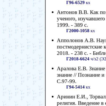
Г96-6529
кх
Антонов В.В. Как по
ученого, изучавшего 
1999. - 389 с.
Г2000-1058
кх
Апполонов А.В. Наук
постмодернистские к
2018. - 238 с. - Библ
Г2018-6624
ч/з2 (Э
Аралова Е.В. Знание
знание // Познание и
С.97-99.
Г94-5414
кх
Аринин Е.И., Торвал
религия. Введение в