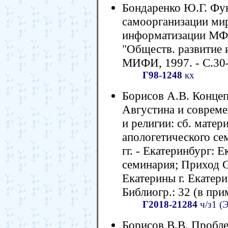
Бондаренко Ю.Г. Фу
самоорганизации мир
информатизации МФИ
"Обществ. развитие 
МИФИ, 1997. - С.30
Г98-1248
кх
Борисов А.В. Конце
Августина и совреме
и религии: сб. матер
апологетического се
гг. - Екатеринбург: 
семинария; Приход 
Екатерины г. Екатери
Библиогр.: 32 (в прим
Г2018-21284
ч/з1 (
Борисов В.В. Пробл