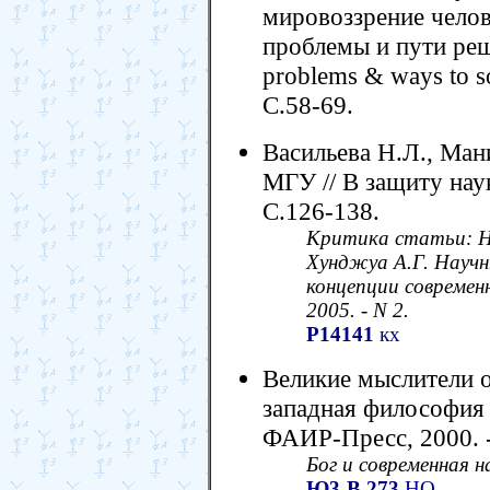
мировоззрение челов
проблемы и пути ре
problems & ways to so
С.58-69.
Васильева Н.Л., Ма
МГУ // В защиту науки
С.126-138.
Критика статьи: Не
Хунджуа А.Г. Научн
концепции современн
2005. - N 2.
Р14141
кх
Великие мыслители о
западная философия /
ФАИР-Пресс, 2000. -
Бог и современная на
Ю3-В.273
НО