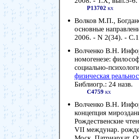
2008. - Т.Х, вып.5-6.
Р13702
кх
Волков М.П., Богдан
основные направления
2006. - N 2(34). - С.
Волченко В.Н. Инфо
номогенезе: философ
социально-психологи
физическая реальнос
Библиогр.: 24 назв.
С4759
кх
Волченко В.Н. Инфо
концепция мироздани
Рождественские чтени
VII междунар. рождес
Моск. Патриархат, О