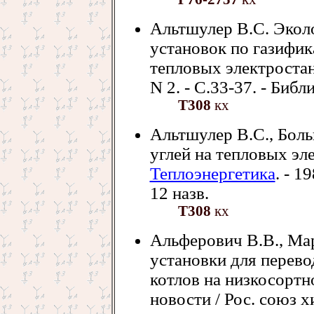
Альтшулер В.С. Экол
установок по газифик
тепловых электростан
N 2. - С.33-37. - Библи
Т308
кх
Альтшулер В.С., Бол
углей на тепловых эл
Теплоэнергетика
. - 1
12 назв.
Т308
кх
Альферович В.В., Ма
установки для перев
котлов на низкосортно
новости / Рос. союз хи