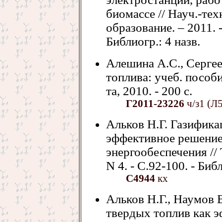
биомассе // Науч.-те
образование. – 2011. -
Библиогр.: 4 назв.
Алешина А.С., Сергее
топлива: учеб. пособи
та, 2010. - 200 с.
Г2011-23226
ч/з1 (Л
Альков Н.Г. Газифика
эффективное решение
энергообеспечения // 
N 4. - С.92-100. - Библ
С4944
кх
Альков Н.Г., Наумов 
твердых топлив как 