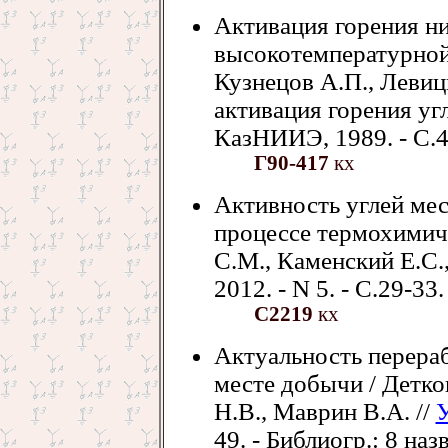
Активация горения ни
высокотемпературной 
Кузнецов А.П., Левицк
активация горения угл
КазНИИЭ, 1989. - С.49
Г90-417
кх
Активность углей ме
процессе термохимич
С.М., Каменский Е.С.,
2012. - N 5. - С.29-33.
С2219
кх
Актуальность перераб
месте добычи / Детко
Н.В., Маврин В.А. //
У
49. - Библиогр.: 8 назв