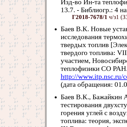
Изд-во Ин-та теплофи
13.7. - Библиогр.: 4 на
Г2018-7678/1
ч/з1 (З
Баев В.К. Новые ус
исследования термох
твердых топлив [Элек
твердого топлива: VII
участием, Новосибирс
теплофизики СО РАН.
http://www.itp.nsc.ru/c
(дата обращения: 01.0
Баев В.К., Бажайкин 
тестирования двухст
горения углей с возд
топлива: теория, эксп