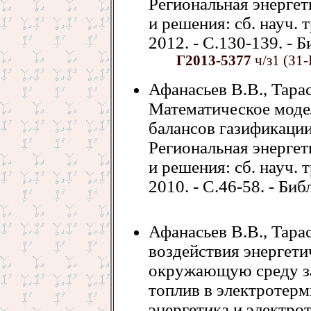
Региональная энергет
и решения: сб. науч. 
2012. - С.130-139. - Б
Г2013-5377
ч/з1 (З1-
Афанасьев В.В., Тарас
Математическое моде
балансов газификации
Региональная энергет
и решения: сб. науч. 
2010. - С.46-58. - Библ
Афанасьев В.В., Тара
воздействия энергети
окружающую среду за
топлив в электротерм
энергетика и электро