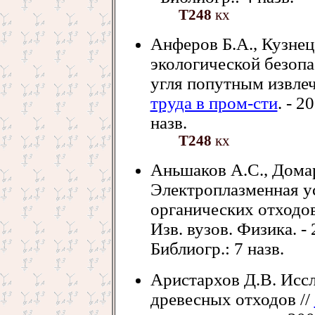
Т248
кх
Анферов Б.А., Кузне
экологической безоп
угля попутным извлеч
труда в пром-сти
. - 2
назв.
Т248
кх
Аньшаков А.С., Домар
Электроплазменная у
органических отходов
Изв. вузов. Физика. - 2
Библиогр.: 7 назв.
Аристархов Д.В. Исс
древесных отходов //