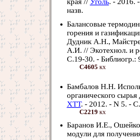
края //
Уголь
. - 2016. 
назв.
Балансовые термодин
горения и газификаци
Дудник А.Н., Майстре
А.И. // Экотехнол. и р
С.19-30. - Библиогр.: 
С4605
кх
Бамбалов Н.Н. Исполь
органического сырья 
ХТТ
. - 2012. - N 5. - 
С2219
кх
Баранов И.Е., Ошейк
модули для получения