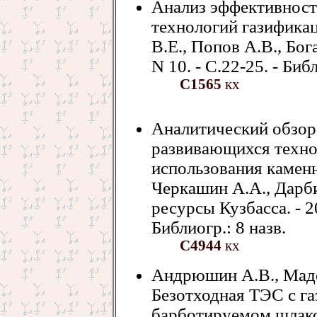
Анализ эффективнос
технологий газификац
В.Е., Попов А.В., Бога
N 10. - С.22-25. - Библ
С1565
кх
Аналитический обзо
развивающихся техно
использования каменн
Черкашин А.А., Дарби
ресурсы Кузбасса. - 20
Библиогр.: 8 назв.
С4944
кх
Андрюшин А.В., Мадо
Безотходная ТЭС с га
барботируемом шлако