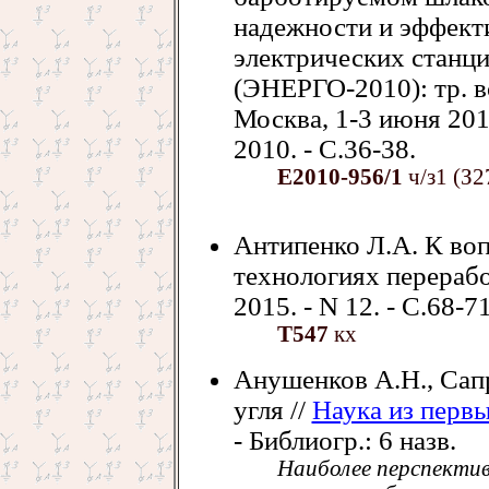
надежности и эффект
электрических станци
(ЭНЕРГО-2010): тр. вс
Москва, 1-3 июня 2010
2010. - С.36-38.
Е2010-956/1
ч/з1 (З2
Антипенко Л.А. К во
технологиях перерабо
2015. - N 12. - С.68-71
Т547
кх
Анушенков А.Н., Сапр
угля //
Наука из перв
- Библиогр.: 6 назв.
Наиболее перспекти