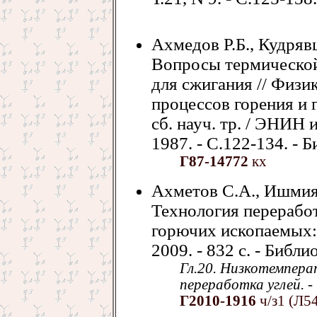
Ахмедов Р.Б., Кудряв
Вопросы термической
для сжигания // Физи
процессов горения и 
сб. науч. тр. / ЭНИН 
1987. - С.122-134. - Б
Г87-14772
кх
Ахметов С.А., Ишмия
Технология переработ
горючих ископаемых: 
2009. - 832 с. - Библи
Гл.20. Низкотемпера
переработка углей. -
Г2010-1916
ч/з1 (Л5