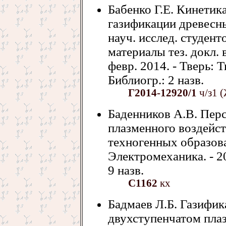
Бабенко Г.Е. Кинетик
газификации древесны
науч. исслед. студенто
материалы тез. докл. в
февр. 2014. - Тверь: Т
Библиогр.: 2 назв.
Г2014-12920/1
ч/з1 (
Баденников А.В. Пер
плазменного воздейст
техногенных образова
Электромеханика. - 200
9 назв.
С1162
кх
Бадмаев Л.Б. Газифик
двухступенчатом плаз