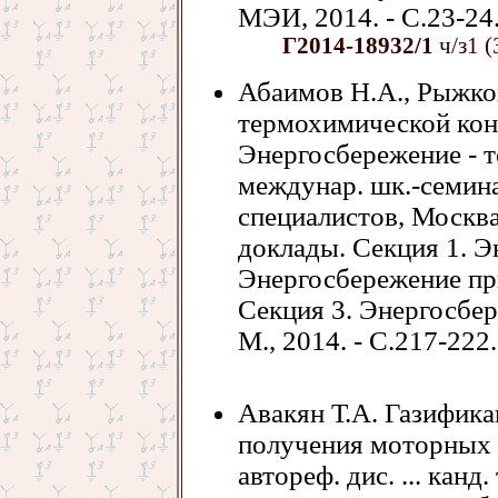
МЭИ, 2014. - С.23-24. 
Г2014-18932/1
ч/з1 (
Абаимов Н.А., Рыжко
термохимической конв
Энергосбережение - те
междунар. шк.-семин
специалистов, Москва,
доклады. Секция 1. Э
Энергосбережение пр
Секция 3. Энергосбер
М., 2014. - С.217-222.
Авакян Т.А. Газифика
получения моторных 
автореф. дис. ... канд.