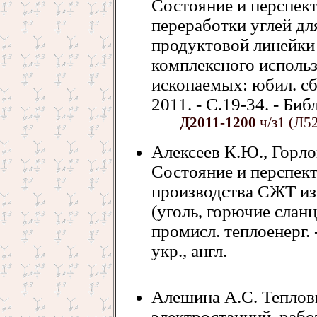
Состояние и перспек
переработки углей д
продуктовой линейки 
комплексного исполь
ископаемых: юбил. сб.
2011. - С.19-34. - Биб
Д2011-1200
ч/з1 (Л5
Алексеев К.Ю., Горло
Состояние и перспект
производства СЖТ из
(уголь, горючие сланцы
промисл. теплоенерг. - 
укр., англ.
Алешина А.С. Теплов
электростанций, раб