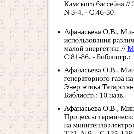
Камского бассейна // 
N 3-4. - С.46-50.
Афанасьева О.В., Мин
использования различ
малой энергетике //
М
С.81-86. - Библиогр.: 
Афанасьева О.В., Мин
генераторного газа н
Энергетика Татарстана.
Библиогр.: 10 назв.
Афанасьева О.В., Мин
Процессы термическо
на минитеплоэлектрос
Т.21, N 9. - С.125-138.