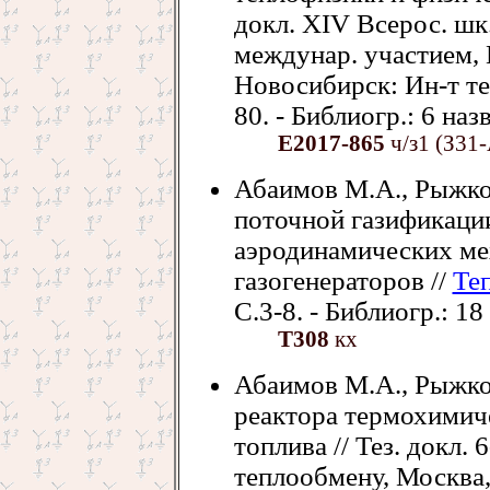
докл. ХIV Всерос. шк
междунар. участием, 
Новосибирск: Ин-т те
80. - Библиогр.: 6 назв
Е2017-865
ч/з1 (З31-
Абаимов М.А., Рыжко
поточной газификации
аэродинамических ме
газогенераторов //
Те
С.3-8. - Библиогр.: 18
Т308
кх
Абаимов М.А., Рыжко
реактора термохимич
топлива // Тез. докл. 
теплообмену, Москва, 2