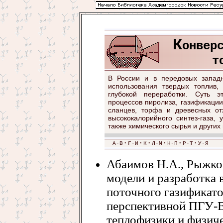
К
онвер
т
В России и в передовых западн
использования твердых топлив,
глубокой переработки. Суть э
процессов пиролиза, газификации
сланцев, торфа и древесных отх
высококалорийного синтез-газа, 
также химического сырья и других 
А-В
•
Г-И
•
К
•
Л-М
•
Н-П
•
Р-Т
•
У-Я
Абаимов Н.А., Рыжко
модели и разработка 
поточного газификато
перспективной ПГУ-В
теплофизики и физиче