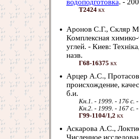
водоподготовка
. - 20
Т2424
кх
Аронов С.Г., Скляр М
Комплексная химико-
углей. - Киев: Технiка
назв.
Г68-16375
кх
Арцер А.С., Протасов
происхождение, качес
б.и.
Кн.1. - 1999. - 176 с. 
Кн.2. - 1999. - 167 с. 
Г99-1104/1,2
кх
Аскарова А.С., Локти
Численное исследован