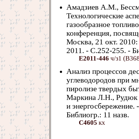
Амадзиев А.М., Бессм
Технологические асп
газообразное топливо
конференция, посвя
Москва, 21 окт. 2010:
2011. - С.252-255. - Б
Е2011-446
ч/з1 (В36
Анализ процессов де
углеводородов при м
пиролизе твердых быт
Маркина Л.Н., Рудюк 
и энергосбережение. - 
Библиогр.: 11 назв.
С4605
кх