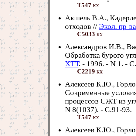
Т547
кх
Акшель В.А., Кадерл
отходов //
Экол. пр-ва
С5033
кх
Александров И.В., Ва
Обработка бурого угл
ХТТ
. - 1996. - N 1. - 
С2219
кх
Алексеев К.Ю., Горло
Современные условия
процессов СЖТ из угл
N 8(1037). - С.91-93.
Т547
кх
Алексеев К.Ю., Горло