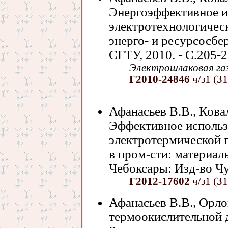
Энергоэффективное и
электротехнологичес
энерго- и ресурсосбер
СГТУ, 2010. - С.205-2
Электрошлаковая га
Г2010-24846
ч/з1 (З
Афанасьев В.В., Ковал
Эффективное использ
электротермической 
в пром-сти: материалы
Чебоксары: Изд-во Чув
Г2012-17602
ч/з1 (З1
Афанасьев В.В., Орло
термоокислительной д