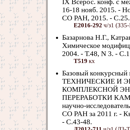
IХ Всерос. конф. с м
16-18 нояб. 2015. - 
СО РАН, 2015. - С.25. 
Е2016-292
ч/з1 (З35-
Базарнова Н.Г., Катра
Химическое модифици
2004. - Т.48, N 3. - С.
Т519
кх
Базовый конкурсный п
ТЕХНИЧЕСКИЕ И 
КОМПЛЕКСНОЙ ЭН
ПЕРЕРАБОТКИ КАМЕ
научно-исследовател
СО РАН за 2011 г. -
- С.43-48.
Д2012-711
ч/з1 (Д3-Т