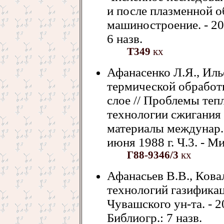
и после плазменной о
машиностроение. - 2006
6 назв.
Т349
кх
Афанасенко Л.Я., Иль
термической обработк
слое // Проблемы теп
технологии сжигания 
материалы междунар. 
июня 1988 г. Ч.3. - Ми
Г88-9346/3
кх
Афанасьев В.В., Ковал
технологий газификац
Чувашского ун-та. - 20
Библиогр.: 7 назв.