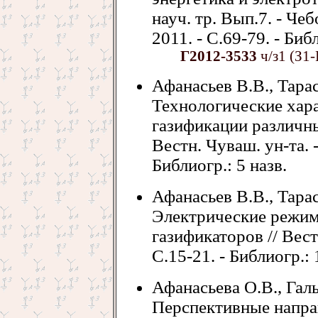
науч. тр. Вып.7. - Че
2011. - С.69-79. - Библ
Г2012-3533
ч/з1 (З1-
Афанасьев В.В., Тарас
Технологические хар
газификации различны
Вестн. Чуваш. ун-та. - 
Библиогр.: 5 назв.
Афанасьев В.В., Тарас
Электрические режим
газификаторов // Вестн
С.15-21. - Библиогр.: 
Афанасьева О.В., Галь
Перспективные напра