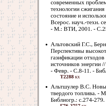
современных проблем
технологии сжигания 
состояние и использо
Всерос. науч.-техн. с
- М.: ВТИ, 2001. - С.2
Альтовский Г.С., Бер
Перспективы высокот
газификации отходов
источников энергии //
- Февр. - С.8-11. - Биб
Т2288
кх
Альтшулер В.С. Новы
твердого топлива. - М.
Библиогр.: с.274-279.
Г76-2757
кх