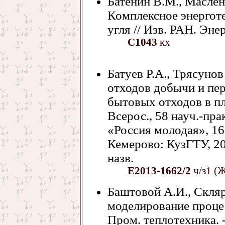
Батенин В.М., Масле
Комплексное энергот
угля // Изв. РАН. Энерг
С1043
кх
Батуев Р.А., Трясуно
отходов добычи и пер
бытовых отходов в пл
Всерос., 58 науч.-пр
«Россия молодая», 16-1
Кемерово: КузГТУ, 201
назв.
Е2013-1662/2
ч/з1 (Ж
Баштовой А.И., Скля
моделирование процес
Пром. теплотехника. - 