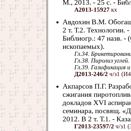
М., 2013. - 25 с. - Биб
А2013-15927
кх
Авдохин В.М. Обогаще
2 т. Т.2. Технологии. -
Библиогр.: 47 назв. 
ископаемых).
Гл.34. Брикетирование
Гл.38. Пиролиз углей.
Гл.39. Газификация и 
Д2013-246/2
ч/з1 (И4
Акпарсов П.Г. Разраб
сжигания пиротоплива
докладов ХVI аспиран
семинара, посвящ. «Дн
2012. В 2 т. Т.1. - Ка
Г2013-23597/2
ч/з1 (