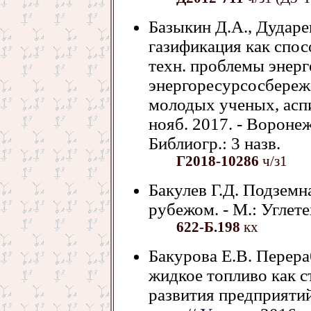
Базыкин Д.А., Дударе
газификация как спос
техн. проблемы энерг
энергоресурсосбережен
молодых ученых, аспи
нояб. 2017. - Воронеж
Библиогр.: 3 назв.
Г2018-10286
ч/з1
Бакулев Г.Д. Подземн
рубежом. - М.: Углетех
622-Б.198
кх
Бакурова Е.В. Перера
жидкое топливо как с
развития предприяти