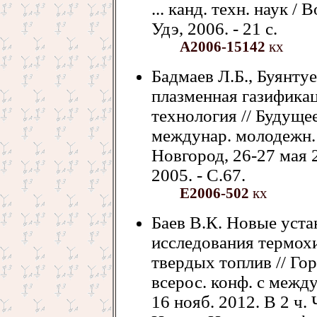
... канд. техн. наук / 
Удэ, 2006. - 21 с.
А2006-15142
кх
Бадмаев Л.Б., Буянту
плазменная газифика
технология // Будущее
междунар. молодежн. 
Новгород, 26-27 мая 
2005. - С.67.
Е2006-502
кх
Баев В.К. Новые ус
исследования термох
твердых топлив // Гор
всерос. конф. с межд
16 нояб. 2012. В 2 ч. 