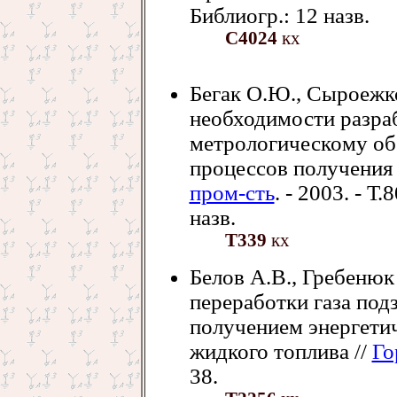
Библиогр.: 12 назв.
С4024
кх
Бегак О.Ю., Сыроежко
необходимости разра
метрологическому об
процессов получения 
пром-сть
. - 2003. - Т.
назв.
Т339
кх
Белов А.В., Гребеню
переработки газа под
получением энергетич
жидкого топлива //
Го
38.