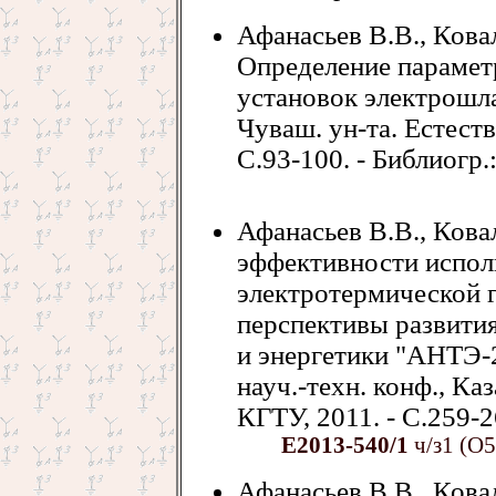
Афанасьев В.В., Ковал
Определение парамет
установок электрошла
Чуваш. ун-та. Естеств. 
С.93-100. - Библиогр.:
Афанасьев В.В., Кова
эффективности испол
электротермической 
перспективы развития
и энергетики "АНТЭ-
науч.-техн. конф., Каза
КГТУ, 2011. - С.259-26
Е2013-540/1
ч/з1 (О5
Афанасьев В.В., Ковал