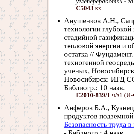
углепереработки - га
С5043
кх
Анушенков А.Н., Сап
технологии глубокой 
стадийной газификац
тепловой энергии и 
остатка // Фундамен
техногенной геосреды:
ученых, Новосибирск, 
Новосибирск: ИГД СО 
Библиогр.: 10 назв.
Е2010-839/1
ч/з1 (И-
Анферов Б.А., Кузнец
продуктов подземной 
Безопасность труда в
- Библиогр.: 4 назв.