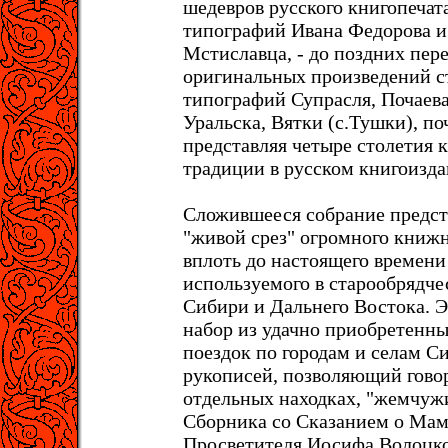
шедевров русского книгопечат
типогpафий Ивана Федорова и
Мстиславца, - до поздних пер
оригинальных произведений с
типографий Супрасля, Почаев
Уральска, Вятки (с.Тушки), по
представляя четыре столетия 
традиции в русском книгоизда
Сложившееся собpание пpедст
"живой сpез" огpомного книжн
вплоть до настоящего вpемени
используемого в стаpообpядч
Сибиpи и Дальнего Востока. 
набоp из удачно пpиобpетенны
поездок по гоpодам и селам С
pукописей, позволяющий гово
отдельных находках, "жемчуж
Сбоpника со Сказанием о Мам
Пpосветителя Иосифа Волоцко