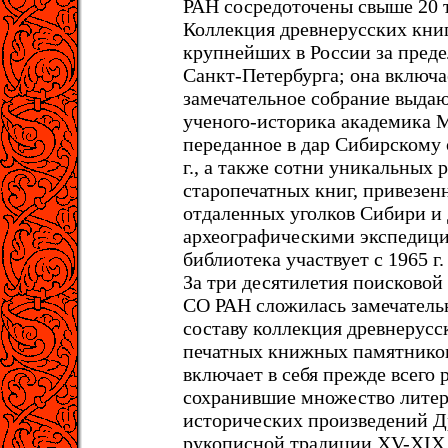
РАН сосредоточены свыше 20 т
Коллекция древнерусских книг
крупнейших в России за пред
Санкт-Петербурга; она включае
замечательное собрание выда
ученого-историка академика 
переданное в дар Сибирскому 
г., а также сотни уникальных 
старопечатных книг, привезен
отдаленных уголков Сибири и
археографическими экспедици
библиотека участвует с 1965 г.
За тpи десятилетия поисково
СО РАH сложилась замечатель
составу коллекция дpевнеpусс
печатных книжных памятнико
включает в себя прежде всего 
сохранившие множество литер
исторических произведений Д
рукописной традиции XV-XIX 