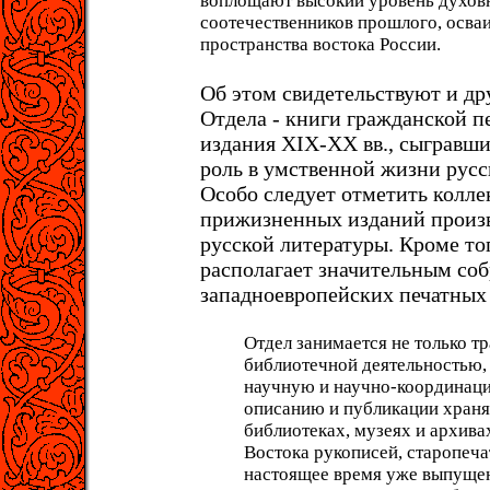
воплощают высокий уровень духов
соотечественников прошлого, осва
пространства востока России.
Об этом свидетельствуют и др
Отдела - книги гражданской пе
издания XIX-XX вв., сыграв
роль в умственной жизни русс
Особо следует отметить колл
прижизненных изданий произв
русской литературы. Кроме то
располагает значительным со
западноевропейских печатных
Отдел занимается не только т
библиотечной деятельностью, 
научную и научно-координац
описанию и публикации хран
библиотеках, музеях и архива
Востока рукописей, старопеча
настоящее время уже выпущен