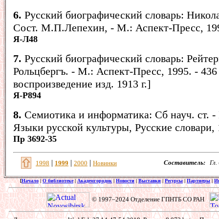
6.
Русский биографический словарь: Николай
Сост. М.П.Лепехин, - М.: Аспект-Пресс, 199
Я-Л48
7.
Русский биографический словарь: Рейтер
Рольцбергъ. - М.: Аспект-Пресс, 1995. - 436 
воспроизведение изд. 1913 г.]
Я-Р894
8.
Семиотика и информатика: Сб науч. ст. - 
Языки русской культуры, Русские словари, 1
Пр 3692-35
|
|
|
Составитель:
Гл.
1998
1999
2000
Новинки
[
Начало
|
О библиотеке
|
Академгородок
|
Новости
|
Выставки
|
Ресурсы
|
Партнеры
|
И
© 1997–2024 Отделение ГПНТБ СО РАН