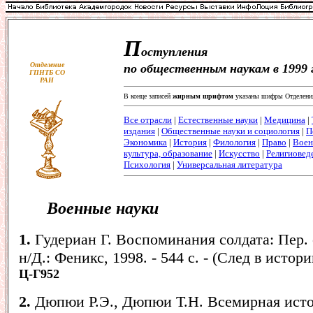
П
оступления
Отделение
по общественным наукам в 1999 
ГПНТБ СО
РАН
В конце записей
жирным шрифтом
указаны шифры Отделени
Все отрасли
|
Естественные науки
|
Медицина
|
издания
|
Общественные науки и социология
|
П
Экономика
|
История
|
Филология
|
Право
|
Воен
культура, образование
|
Искусство
|
Религиовед
Психология
|
Универсальная литература
Военные науки
1.
Гудериан Г. Воспоминания солдата: Пер. с
н/Д.: Феникс, 1998. - 544 с. - (След в истори
Ц-Г952
2.
Дюпюи Р.Э., Дюпюи Т.Н. Всемирная исто