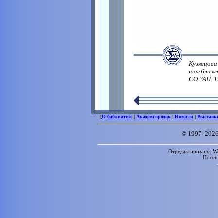
Кузнецова
шаг ближе
СО РАН. 19
[
О библиотеке
|
Академгородок
|
Новости
|
Выставк
© 1997–2026
Отредактировано: We
Посе