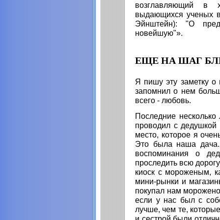
возглавляющий в х
выдающихся ученых в
Эйнштейн): "О пре
новейшую"».
ЕЩЕ НА ШАГ Б
Я пишу эту заметку о 
запомнил о нем больше
всего - любовь.
Последние несколько 
проводил с дедушкой 
место, которое я очен
Это была наша дача
воспоминания о дед
проследить всю дорогу
киоск с мороженым, к
мини-рынки и магазин
покупал нам мороженое
если у нас был с соб
лучше, чем те, которы
и сестрой были отличн