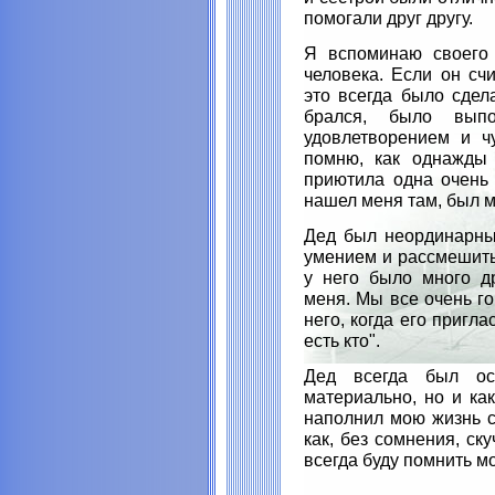
помогали друг другу.
Я вспоминаю своего 
человека. Если он счи
это всегда было сдел
брался, было выпо
удовлетворением и ч
помню, как однажды 
приютила одна очень 
нашел меня там, был м
Дед был неординарны
умением и рассмешить,
у него было много д
меня. Мы все очень г
него, когда его пригл
есть кто".
Дед всегда был ос
материально, но и ка
наполнил мою жизнь с
как, без сомнения, ск
всегда буду помнить м