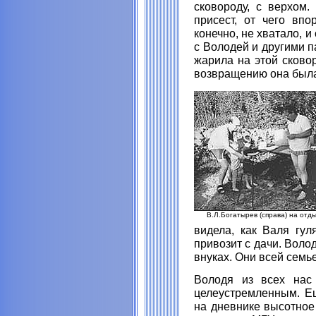
сковороду, с верхом.
присест, от чего впо
конечно, не хватало, и
с Володей и другими п
жарила на этой сковор
возвращению она была 
В.Л.Богатырев (справа) на отды
видела, как Валя гул
привозит с дачи. Воло
внуках. Они всей сем
Володя из всех нас
целеустремленным. Ещ
на дневнике высотное 