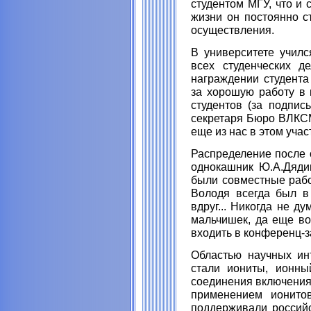
студентом МГУ, что и
жизни он постоянно с
осуществления.
В университете училс
всех студенческих д
награждении студент
за хорошую работу в 
студентов (за подпис
секретаря Бюро ВЛКСМ
еще из нас в этом учас
Распределение после о
однокашник Ю.А.Дядин
были совместные рабо
Володя всегда был в
вдруг... Никогда не д
мальчишек, да еще вот
входить в конференц-за
Областью научных ин
стали иониты, ионны
соединения включения,
применением ионито
поддерживали российс