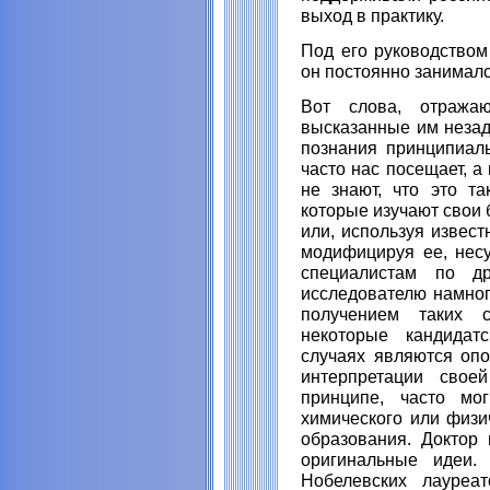
выход в практику.
Под его руководством
он постоянно занималс
Вот слова, отражаю
высказанные им незадо
познания принципиаль
часто нас посещает, а
не знают, что это та
которые изучают свои 
или, используя извест
модифицируя ее, несу
специалистам по д
исследователю намног
получением таких с
некоторые кандидат
случаях являются оп
интерпретации свое
принципе, часто мо
химического или физи
образования. Доктор 
оригинальные идеи.
Нобелевских лауреат