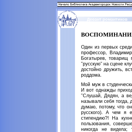
Десант романтиков
ВОСПОМИНАНИ
Один из первых среди 
профессор, Владимир
Богатырев, товарищ 
"русскую" на сцене кл
достойно дружить, в
роддома.
Мой муж в студенчески
И вот однажды приход
"Слушай, Дядян, а ве
называли себя тогда, 
думаю, потому, что о
русского). А чем я 
стипендию?! На кух
пользования, соверш
никогда не видела;