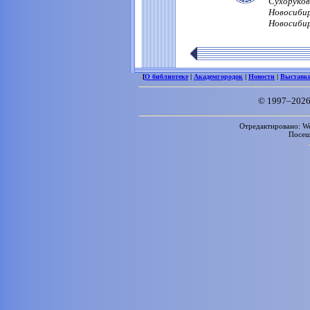
Сухоруков
Новосибир
Новосибирс
[
О библиотеке
|
Академгородок
|
Новости
|
Выставк
© 1997–2026
Отредактировано: We
Посе