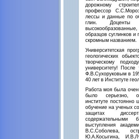
дорожному строител
профессор С.С.Моро
лессы и данные по о
глин. Доценты М
высокообразованные, 
образцов суглинков и 
скромным названием.
Университетская про
геологических обьек
творческому подход
университету! После
Ф.В.Сухоруковым в 19
40 лет в Институте ге
Работа моя была очен
было серьезно, о
институте постоянно 
обучение на ученых со
защитах диссер
содержательными 
выступления академи
В.С.Соболева, ос
Ю.А.Косыгина, И.В.Л