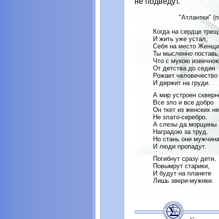
не подведут.
"Атлантки" (
Когда на сердце трещ
И жить уже устал,
Себя на место Женщ
Ты мысленно поставь
Что с мукою извечно
От детства до седин
Рожает человечество
И держит на груди.
А мир устроен скверно
Все зло и все добро
Он ткет из женских не
Не злато-серебро,
А слезы да морщины
Наградою за труд.
Но стань они мужчина
И люди пропадут.
Погибнут сразу дети,
Повымрут старики,
И будут на планете
Лишь звери-мужики.