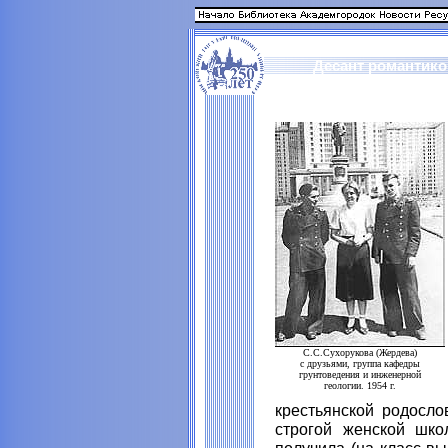
Десант романтико
С.С.Сухорукова (Жердева)
с друзьями, группа кафедры
грунтоведения и инженерной
геологии. 1954 г.
крестьянской родосло
строгой женской шко