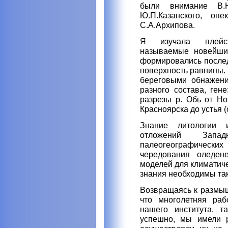
были внимание В.Н
Ю.П.Казанского, опек
С.А.Архипова.
Я изучала плейст
называемые новейши
формировались послед
поверхность равнины.
береговыми обнажени
разного состава, ген
разрезы р. Обь от Но
Красноярска до устья (
Знание литологии и
отложений Зап
палеогеографически
чередования оледен
моделей для климатич
знания необходимы та
Возвращаясь к размыш
что многолетняя раб
нашего института, т
успешно, мы имели 