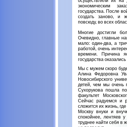
осуществляли их на 
экономическим за
государства. После во
создать заново, и 
повсюду, во всех облас
Многие достигли бол
Очевидно, главные на
мало: один-два, а тр
работой, очень интере
времени. Причина я
государства оказались
Мы с мужем скоро буд
Алина Федоровна Ува
Новосибирского униве
детей, чем мы очень
Сухорукова пошла по
факультет Московско
Сейчас радуемся и р
сложится их жизнь, где
Москву внуки и внуч
спокойнее, лентяев у
труднее найти себя в 