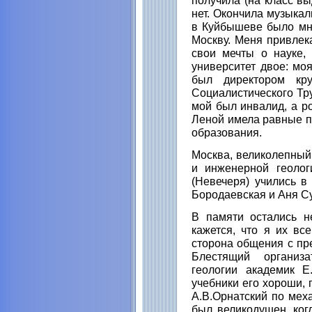
получила (на класс вы
нет. Окончила музыкал
в Куйбышеве было мно
Москву. Меня привлек
свои мечты о науке, 
университет двое: мо
был директором кру
Социалистического Тру
мой был инвалид, а р
Леной имела равные пр
образования.
Москва, великолепный
и инженерной геолог
(Невечеря) учились в
Бородаевская и Аня С
В памяти остались н
кажется, что я их вс
сторона общения с пре
Блестящий организ
геологии академик Е
учебники его хороши, 
А.В.Орнатский по меха
был великодушен, ког