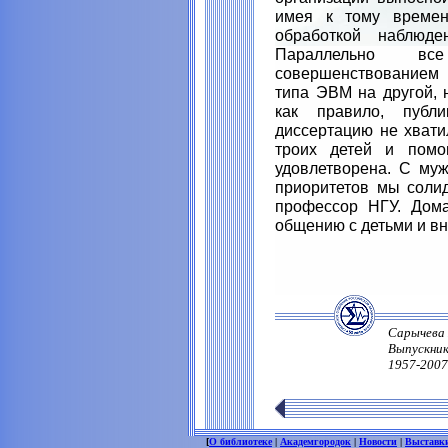
имея к тому времен
обработкой наблюде
Параллельно вс
совершенствованием 
типа ЭВМ на другой, 
как правило, публи
диссертацию не хвати
троих детей и помо
удовлетворена. С муж
приоритетов мы солид
профессор НГУ. Дома
общению с детьми и вн
Сарычева 
Выпускник
1957-2007.
[
О библиотеке
|
Академгородок
|
Новости
|
Выставк