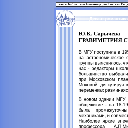
Десант романтико
Ю.К. Сарычева
ГРАВИМЕТРИЯ СИ
В МГУ поступила в 195
на астрономическое 
группы выяснилось, ч
нас - редакторы школ
большинство выбрали 
при Московском план
Моховой, дискутируя 
переменках разминаясь
В новом здании МГУ м
общежитие - на 18-19
была промежуточн
механиками, и совмест
Наиболее яркие впеч
профессора А.П.