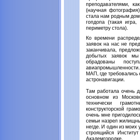
преподавателями, как
(научная фотография)
стала нам родным дом
гопдопа (такая игра,
периметру стола).
Ко времени распредел
заявок на нас не пре
заканчивала, предлож
добытых заявок мы
обрадованы посту
авиапромышленности
МАП, где требовались
астронавигации.
Там работала очень 
основном из Московс
технически грамо
конструкторской грам
очень мне пригодилось
семьи назрел жилищны
негде. И один из моих 
строящийся Институт
Академгородке.