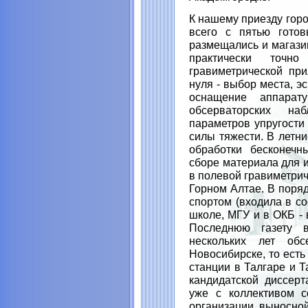
К нашему приезду гор
всего с пятью гото
размещались и магазин
практически точн
гравиметрической пр
нуля - выбор места, э
оснащение аппарат
обсерваторских н
параметров упругости
силы тяжести. В летни
обработки бесконечн
сборе материала для и
в полевой гравиметрич
Горном Алтае. В поря
спортом (входила в со
школе, МГУ и в ОКБ - 
Последнюю газету 
нескольких лет обс
Новосибирске, то есть
станции в Талгаре и Т
кандидатской диссерт
уже с коллективом с
организации выносной