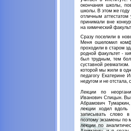
окончания школы, по
школы. В этом же году
отличным аттестатом 
принимали вне конкур
на химический факульт
Сразу поселили в нов
Меня ошеломил комфо
проходили в старом зд
родной факультет - х
был трудным, тем бол
суставной ревматизм.
которой мы жили в одн
педагогу Екатерине И
недугом и не отстала,
Лекции по неоргани
Иванович Спицын. Вы
Абрамович Тумаркин,
лекции ходил вдоль 
записывать слово в 
поэтому экзамены по м
лекции по аналитичес
Алимарин, и я сразу