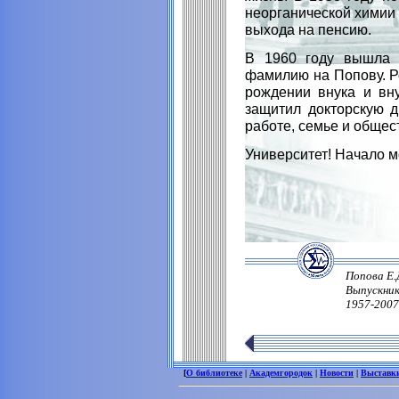
неорганической химии 
выхода на пенсию.
В 1960 году вышла 
фамилию на Попову. Р
рождении внука и вну
защитил докторскую д
работе, семье и обще
Университет! Начало м
Попова Е.
Выпускник
1957-2007.
[
О библиотеке
|
Академгородок
|
Новости
|
Выставк