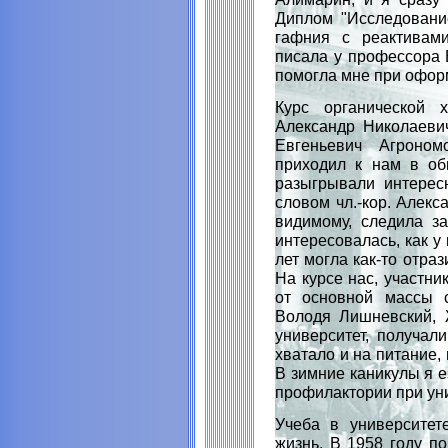
Диплом "Исследовани
гафния с реактивами
писала у профессора
помогла мне при офор
Курс органической 
Александр Николаеви
Евгеньевич Агроном
приходил к нам в об
разыгрывали интерес
словом чл.-кор. Алекс
видимому, следила за
интересовалась, как у
лет могла как-то отраз
На курсе нас, участн
от основной массы с
Володя Лишневский, 
университет, получал
хватало и на питание,
В зимние каникулы я е
профилактории при ун
Учеба в университе
жизнь. В 1958 году п