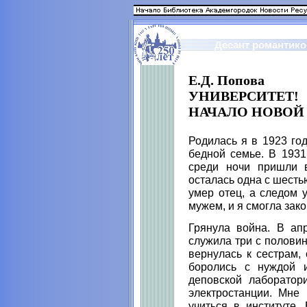
Десант романтико
Е.Д. Попова
УНИВЕРСИТЕТ!
НАЧАЛО НОВОЙ
Родилась я в 1923 го
бедной семье. В 1931
среди ночи пришли 
осталась одна с шесть
умер отец, а следом 
мужем, и я смогла зако
Грянула война. В ап
служила три с половин
вернулась к сестрам,
боролись с нуждой 
деповской лаборатор
электростанции. Мне
учиться в институте.