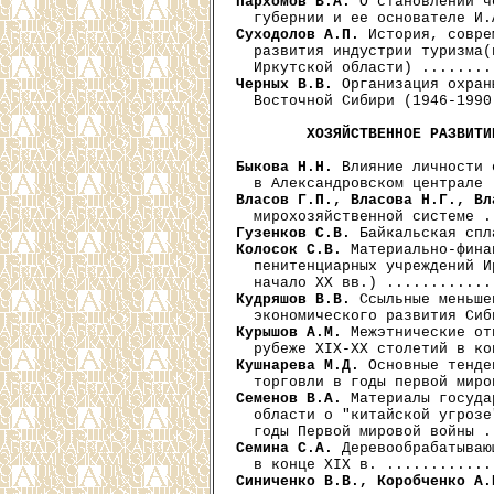
Пархомов В.А.
 О становлении ч
Суходолов А.П.
 История, совре
  развития индустрии туризма(
Черных В.В.
 Организация охран
  Восточной Сибири (1946-1990
ХОЗЯЙСТВЕННОЕ РАЗВИТИ
Быкова Н.Н.
 Влияние личности 
Власов Г.П., Власова Н.Г., Вл
Гузенков С.В.
Колосок С.В.
 Материально-фина
  пенитенциарных учреждений И
Кудряшов В.В.
 Ссыльные меньше
Курышов A.M.
 Межэтнические от
Кушнарева М.Д.
 Основные тенде
Семенов В.А.
 Материалы госуда
  области о "китайской угрозе
Семина С.А.
 Деревообрабатываю
Синиченко В.В., Коробченко А.