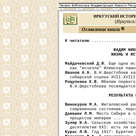
ИРКУТСКИЙ ИСТОРИ
(
Иркутск: 
Оглавление книги
К читателю
 ..................
ВАДИМ НИК
                   ЖИЗНЬ И ИС
Майдачевский Д.Я.
 Еще одна ис
Иванов А.А.
 В.Н.Шерстобоев ка
Рощупкина Е.В.
 Юбилею первого
  В.Н.Шерстобоева посвящается
РЕЗУЛЬТАТЫ 
Винокуров М.А.
 Жигаловский ра
Дамешек Л.М.
 Место Сибири в с
Зуляр Ю.А.
 Сельское хозяйство
Курас Л.В.