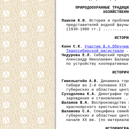
ПРИРОДООХРАННЫЕ ТРАДИЦИ
                  ХОЗЯЙСТВЕНН
Пашков К.И.
 История и проблем
  представителей водной фауны
  (1930-1980 гг.) ...........
ИСТОРИ
Канн С.К.
Участие В.А.Обручев
Транссибирской магистрали
Чедурова Е.Л.
 Сибирский предп
  Александр Николаевич Балакш
  по устройству кооперативных
ИСТОРИЧ
Гимельштейн А.В.
 Динамика гор
  Сибири во 2-й половине XIX 
Суходолова К.А.
 Демографии тр
Шаламов В.А.
 Воспроизводство 
Шаламова С.А.
 Специфика семей
  губернских и областных цент
  начале XX вв. (по материала
ИСТОРИОГРА