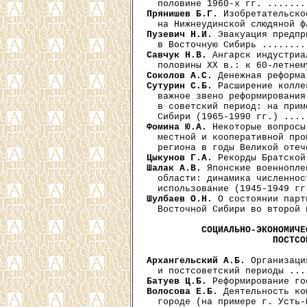
Прянишев Б.Г.
 Изобретательско
Пузевич Н.И.
 Эвакуация предпр
Савчук Н.В.
 Ангарск индустриа
Соколов А.С.
Сутурин С.Б.
 Расширение колле
  важное звено реформирования
  в советский период: на прим
Фомина Ю.А.
 Некоторые вопросы
  местной и кооперативной про
Цыкунов Г.А.
Шалак А.В.
 Японские военнопле
  области: динамика численнос
Шулбаев О.Н.
 О состоянии парт
  Восточной Сибири во второй 
СОЦИАЛЬНО-ЭКОНОМИЧЕ
                       ПОСТСО
Архангельский А.Б.
 Организаци
Батуев Ц.Б.
Волосова Е.Б.
 Деятельность ко