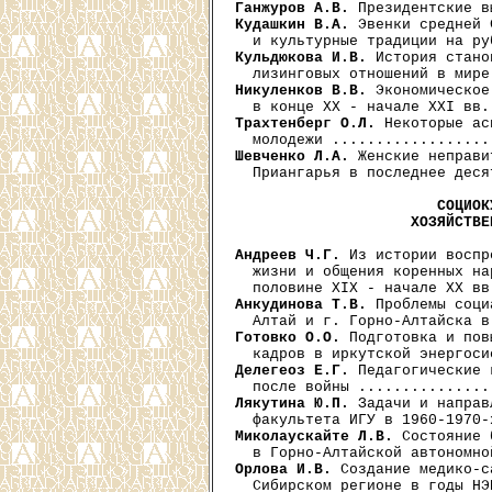
Ганжуров А.В.
Кудашкин В.А.
 Эвенки средней 
Кульдюкова И.В.
 История стано
Никуленков В.В.
 Экономическое
Трахтенберг О.Л.
 Некоторые ас
Шевченко Л.А.
 Женские неправи
  Приангарья в последнее деся
СОЦИОК
                    ХОЗЯЙСТВЕ
Андреев Ч.Г.
 Из истории воспр
  жизни и общения коренных на
Анкудинова Т.В.
 Проблемы соци
Готовко О.О.
 Подготовка и пов
Делегеоз Е.Г.
 Педагогические 
Лякутина Ю.П.
 Задачи и направ
Миколаускайте Л.В.
 Состояние 
Орлова И.В.
 Создание медико-с