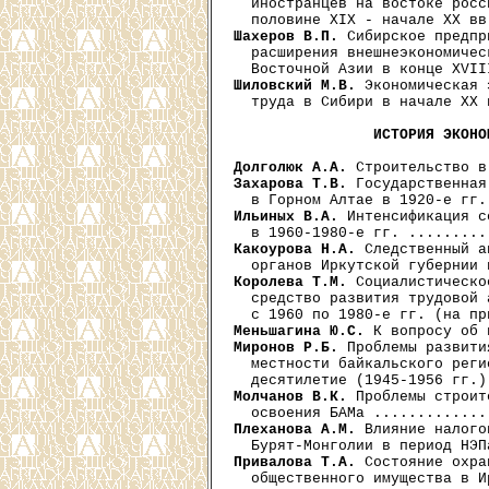
  иностранцев на востоке росс
Шахеров В.П.
 Сибирское предпр
  расширения внешнеэкономичес
Шиловский М.В.
 Экономическая 
  труда в Сибири в начале XX 
ИСТОРИЯ ЭКОНО
Долголюк А.А.
Захарова Т.В.
 Государственная
Ильиных В.А.
 Интенсификация с
Какоурова Н.А.
 Следственный а
Королева Т.М.
 Социалистическо
  средство развития трудовой 
Меньшагина Ю.С.
Миронов Р.Б.
 Проблемы развити
  местности байкальского реги
Молчанов В.К.
 Проблемы строит
Плеханова A.M.
 Влияние налого
Привалова Т.А.
 Состояние охра
  общественного имущества в И