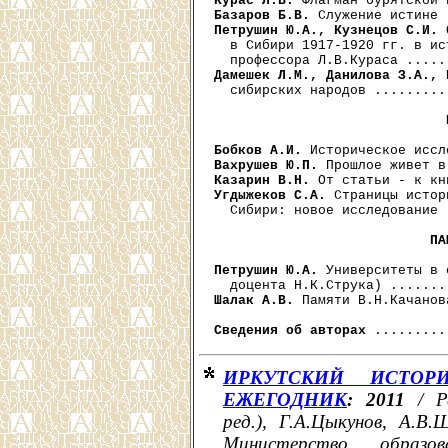
Курас Л.В.
Базаров Б.В.
Петрушин Ю.А., Кузнецов С.И.
 
  в Сибири 1917-1920 гг. в ис
Дамешек Л.М., Данилова З.А., 
  сибирских народов .........
Бобков А.И.
Вахрушев Ю.П.
Казарин В.Н.
Угдыжеков С.А.
 Страницы истор
  Сибири: новое исследование 
ПА
Петрушин Ю.А.
 Университеты в 
Шалак А.В.
 Памяти В.Н.Качанов
Сведения об авторах
ИРКУТСКИЙ ИСТОРИ
ЕЖЕГОДНИК
: 2011
/
Р
ред.), Г.А.Цыкунов, А.В.
Министерство образ