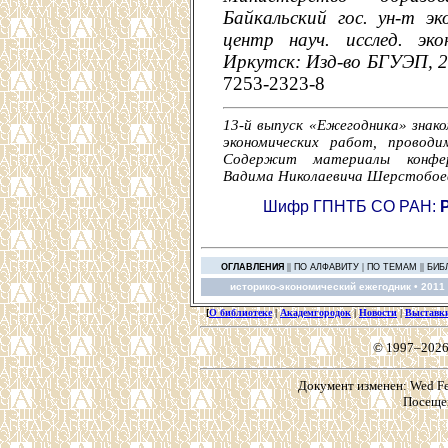
Байкальский гос. ун-т эк
центр науч. исслед. эк
Иркутск: Изд-во БГУЭП, 20
7253-2323-8
13-й выпуск «Ежегодника» знак
экономических работ, проводи
Содержит материалы конфер
Вадима Николаевича Шерстобое
Шифр ГПНТБ СО РАН:
||
|
||
ОГЛАВЛЕНИЯ
ПО АЛФАВИТУ
ПО ТЕМАМ
БИБ
историко-экономический ежегодник •
2011 
[
О библиотеке
|
Академгородок
|
Новости
|
Выставк
© 1997–2026
Документ изменен: Wed Feb
Посещен