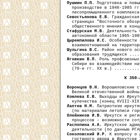
Пушмин П.П.
 Подготовка и повы
  производстве в 1946-1985 гг
Севостьянова Е.В.
 Гражданская
  страницах "Восточного обозр
Стафурская М.В.
 Деятельность 
Цыремпилова И.С.
 Особенности 
Шульгина B.C.
 Район нового ос
Яговкин В.П.
 Роль профсоюзных
  Сибири во взаимодействии на
  (70-е гг. XX в.) ..........
К 350-
Воронцов В.Н.
 Ворошиловские с
Комлева Е.В.
 Выходцы из Иркут
Лаптев Н.М.
 Патриотизм иркутя
Олейников И.В.
 Иркутск и реги
Распопина А.А.
 Иркутское адми
Соколовский И.Р.
 К вопросу о 
  гостиного двора в Иркутске 