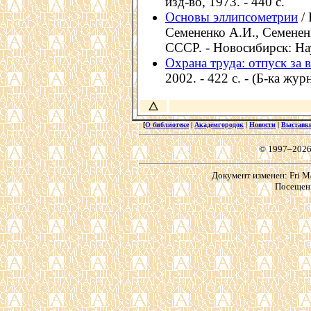
изд-во, 1973. - 440 с.
Основы эллипсометрии
/ 
Семененко А.И., Семене
СССР. - Новосибирск: Нау
Охрана труда: отпуск за 
2002. - 422 с. - (Б-ка жу
[
О библиотеке
|
Академгородок
|
Новости
|
Выставк
© 1997–2026
Документ изменен: Fri Ma
Посещени