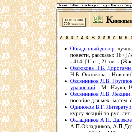
К
нижные
На 03.10.2018
720
оглавлений
А
Б
В
Г
Д
Е
Ж
З
И
К
Л
М
Н
Обыденный дозор
: лучш
повести, рассказы: 16+] /
- 414, [1] с. ; 21 см. - (Ж
Овсюкова Н.Б. Дорогами
Н.Б. Овсюкова. - Новосиб
Овсянников Л.В. Группо
уравнений
. - М.: Наука, 1
Овсянников Л.В. Лекции 
пособие для мех.-матем. сп
Одиноков В.Г. Литератур
курсу лекций по рус. лит.
Окладников А.П. Далеко
А.П.Окладников, А.П.Дере