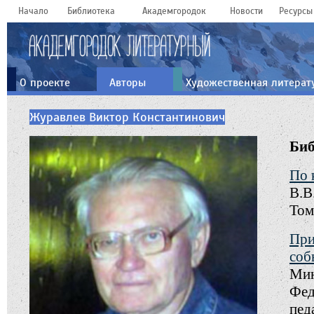
Начало
Библиотека
Академгородок
Новости
Ресурсы
О проекте
Авторы
Художественная литерат
Журавлев Виктор Константинович
Би
По 
В.В
Том
При
соб
Мин
Фед
пед