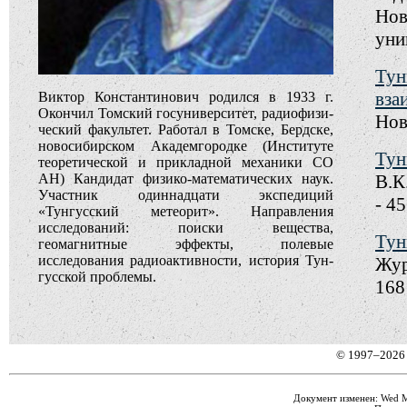
Нов
унив
Тун
вза
Виктор Константинович родился в 1933 г.
Окончил Томский госуниверситет, ра­дио­фи­зи­
Нов
ческий факультет. Работал в Томске, Бердске,
новосибирском Академгородке (Институте
Тун
теоретической и прикладной механики СО
АН) Кандидат физико-математических наук.
В.К
Участ­ник одиннадцати экспедиций
- 45
«Тунгусский ме­теорит». Направления
исследований: поиски вещества,
Тун
геомагнитные эф­фекты, полевые
исследования радиоактивности, история Тун­
Жур
гусской проблемы.
168 
© 1997–2026
Документ изменен: Wed Ma