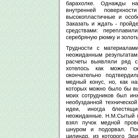
барахолке. Однажды на
внутренней поверхност
высокопластичные и особ
Заказать и ждать - пройд
средствами: переплавил
серебряную рюмку и золоты
Трудности с материалам
неожиданным результатам
расчеты выявляли ряд с
хотелось как можно ск
окончательно подтверди
медный конус, но, как н
которых можно было бы вы
моих сотрудников был ин
необузданной технической
идеи, иногда блестящ
неожиданные. Н.М.Сытый 
взял пучок медной пров
шнуром и подорвал. По
цилиндр, из которого Эди