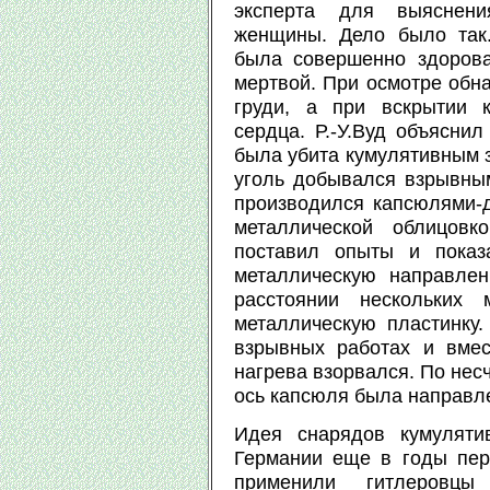
эксперта для выяснени
женщины. Дело было так
была совершенно здорова
мертвой. При осмотре обн
груди, а при вскрытии 
сердца. Р.-У.Вуд объясни
была убита кумулятивным з
уголь добывался взрывны
производился капсюлями-д
металлической облицовк
поставил опыты и показ
металлическую направлен
расстоянии нескольких
металлическую пластинку
взрывных работах и вмес
нагрева взорвался. По нес
ось капсюля была направл
Идея снарядов кумуляти
Германии еще в годы пер
применили гитлеровц