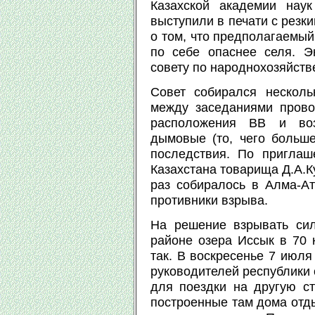
Казахской академии нау
выступили в печати с резк
о том, что предполагаемый
по себе опаснее селя. Э
совету по народнохозяйст
Совет собирался несколь
между заседаниями прово
расположения ВВ и воз
дымовые (то, чего больше
последствия. По приглаш
Казахстана товарища Д.А.К
раз собиралось в Алма-Ат
противники взрыва.
На решение взрывать си
районе озера Иссык в 70 
так. В воскресенье 7 июля
руководителей республики 
для поездки на другую ст
построенные там дома отды