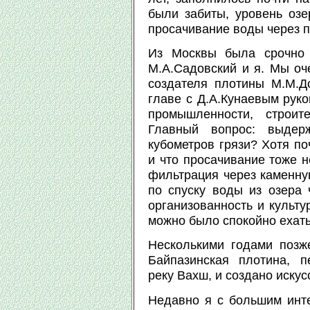
были забиты, уровень озе
просачивание воды через п
Из Москвы была срочно 
М.А.Садовский и я. Мы оче
создателя плотины М.М.Д
главе с Д.А.Кунаевым руко
промышленности, строит
Главный вопрос: выдер
кубометров грязи? Хотя по
и что просачивание тоже н
фильтрация через каменну
по спуску воды из озера 
организованность и культу
можно было спокойно ехать
Несколькими годами поз
Байпазинская плотина, 
реку Вахш, и создано иску
Недавно я с большим инт