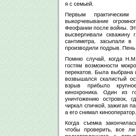
я с семьей.
Первым практическим 
выкорчевывание огромно
Феофании после войны. Эта
высверливали скважину 
сантиметра, засыпали в
производили подрыв. Пень 
Помню случай, когда Н.
гостям возможности мокр
перекатов. Была выбрана 
возвышался скалистый ос
взрыв прибыло крупно
кинохроника. Один из г
уничтожению островок, г
чиркал спичкой, зажигая па
а его снимал кинооператор
Когда съемка закончилас
чтобы проверить, все ли