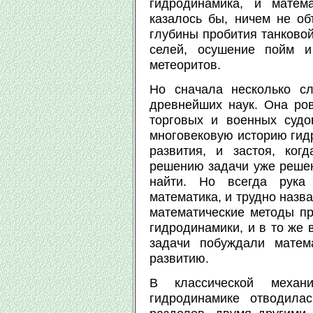
гидродинамика, и матем
казалось бы, ничем не об
глубины пробития танковой
селей, осушение пойм и
метеоритов.
Но сначала несколько с
древнейших наук. Она ров
торговых и военных судо
многовековую историю гид
развития, и застоя, ког
решению задачи уже решен
найти. Но всегда рука
математика, и трудно назв
математические методы пр
гидродинамики, и в то же
задачи побуждали матем
развитию.
В классической механ
гидродинамике отводила