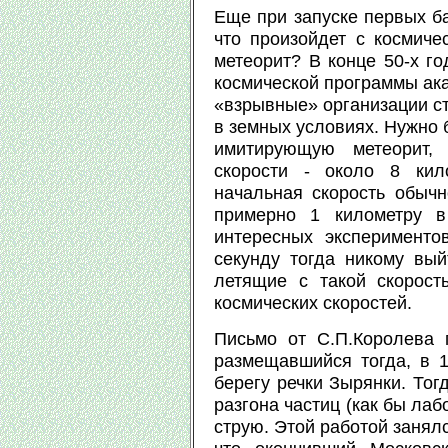
Еще при запуске первых ба
что произойдет с космиче
метеорит? В конце 50-х го
космической программы ака
«взрывные» организации ст
в земных условиях. Нужно 
имитирующую метеорит,
скорости - около 8 кил
начальная скорость обычн
примерно 1 километру в
интересных эксперименто
секунду тогда никому вый
летящие с такой скорост
космических скоростей.
Письмо от С.П.Королева 
размещавшийся тогда, в 1
берегу речки Зырянки. Тог
разгона частиц (как бы ла
струю. Этой работой занялс