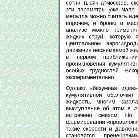
сотни тысяч атмосфер, ско
эти параметры уже мало ч
металла можно считать иде
впрочем, и броню в мест
анализе можно применит
жидких струй, которую
Центральном аэрогидрод
движения несжимаемой жид
в первом приближени
проникновения кумулятив
особых трудностей. Вск
экспериментально.
Однако «безумная идея»
кумулятивной оболочки)
жидкость, многим казал
выступление об этом в А
встречено смехом. Но 
формировании «проволоки»
такие скорости и давлени
становятся пренебре