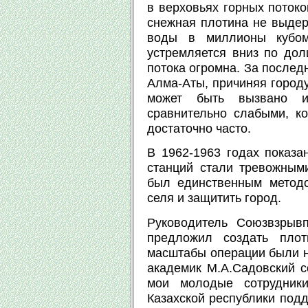
в верховьях горных потоко
снежная плотина не выдер
воды в миллионы кубом
устремляется вниз по дол
потока огромна. За послед
Алма-Аты, причиняя город
может быть вызвано и
сравнительно слабыми, к
достаточно часто.
В 1962-1963 годах показа
станций стали тревожным
был единственным методо
селя и защитить город.
Руководитель Союзвзрывп
предложил создать плот
масштабы операции были н
академик М.А.Садовский 
мои молодые сотрудник
Казахской республики подд