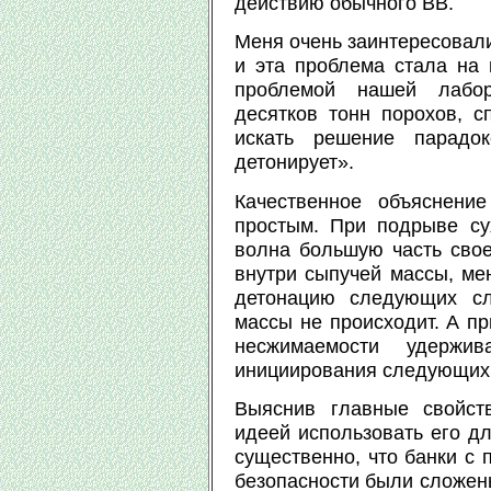
действию обычного ВВ.
Меня очень заинтересовали
и эта проблема стала на 
проблемой нашей лабор
десятков тонн порохов, с
искать решение парадо
детонирует».
Качественное объяснени
простым. При подрыве су
волна большую часть свое
внутри сыпучей массы, ме
детонацию следующих сл
массы не происходит. А пр
несжимаемости удержив
инициирования следующих с
Выяснив главные свойст
идеей использовать его д
существенно, что банки с 
безопасности были сложен