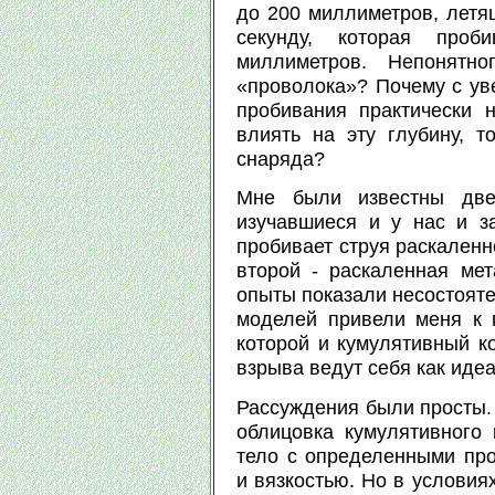
до 200 миллиметров, летя
секунду, которая про
миллиметров. Непонятно
«проволока»? Почему с ув
пробивания практически 
влиять на эту глубину, т
снаряда?
Мне были известны две 
изучавшиеся и у нас и з
пробивает струя раскаленн
второй - раскаленная ме
опыты показали несостояте
моделей привели меня к 
которой и кумулятивный к
взрыва ведут себя как ид
Рассуждения были просты.
облицовка кумулятивного 
тело с определенными про
и вязкостью. Но в условия