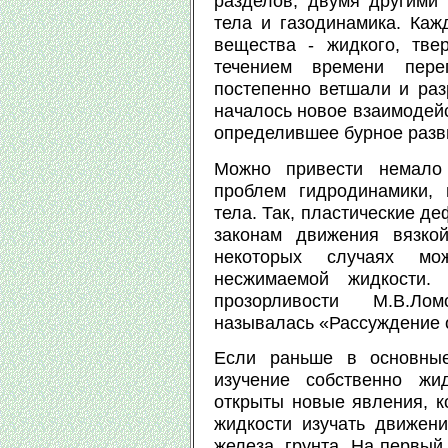
разделов, двумя другими
тела и газодинамика. Каж
вещества - жидкого, тве
течением времени пере
постепенно ветшали и раз
началось новое взаимодейс
определившее бурное разв
Можно привести немало 
проблем гидродинамики, 
тела. Так, пластические д
законам движения вязко
некоторых случаях мо
несжимаемой жидкости.
прозорливости М.В.Лом
называлась «Рассуждение о 
Если раньше в основные
изучение собственно жи
открыты новые явления, к
жидкости изучать движен
железа, грунта. На первый