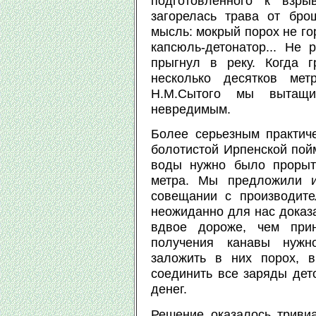
подготовленного к взры
загорелась трава от бро
мысль: мокрый порох не гор
капсюль-детонатор... Не
прыгнул в реку. Когда 
несколько десятков мет
Н.М.Сытого мы вытащ
невредимым.
Более серьезным практич
болотистой Ирпенской пой
воды нужно было прорыт
метра. Мы предложили и
совещании с производит
неожиданно для нас доказа
вдвое дороже, чем прин
получения канавы нужн
заложить в них порох, 
соединить все заряды дет
денег.
Решение оказалось триви