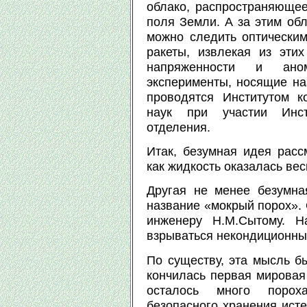
облако, распространяющее
поля Земли. А за этим обл
можно следить оптическим
ракеты, извлекая из эти
напряженности и ано
эксперименты, носящие на
проводятся Институтом к
наук при участии Инст
отделения.
Итак, безумная идея расс
как жидкость оказалась ве
Другая не менее безумна
название «мокрый порох».
инженеру Н.М.Сытому. Н
взрываться некондиционный
По существу, эта мысль бы
кончилась первая мировая 
осталось много порох
безопасного хранения исте