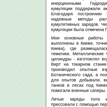
инерционными. Гидрод
кумуляции поддержали а
Благодаря построению 
надежные методы рас
кумулятивных зарядов. Че
кумуляции была отмечена 
Мои основные работы 
выполнены в Киеве, точне
Киева), где размещала
тематике. Металлические 
цилиндры - изготовлял в
Вирт на токарном станк
производил опытные в
Ботанического сада, а по
для опытов добывали, в
танков в лесах под Киев
помогали военные саперы.
Литые заряды тола из
прессовали с помощью пере