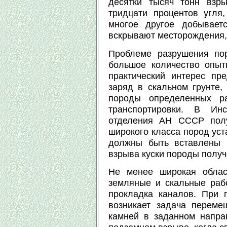
десятки тысяч тонн взры
тридцати процентов угля,
многое другое добывает
вскрывают месторождения,
Проблеме разрушения по
большое количество опыт
практический интерес пре
заряд в скальном грунте,
породы определенных ра
транспортировки. В Инс
отделения АН СССР полу
широкого класса пород уст
должны быть вставлены 
взрыва куски породы получ
Не менее широкая облас
земляные и скальные рабо
прокладка каналов. При 
возникает задача переме
камней в заданном напра