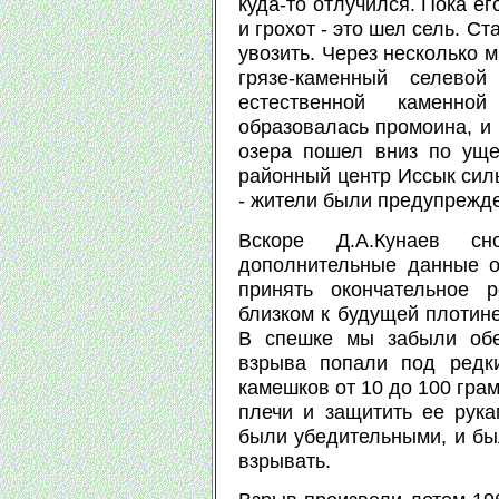
куда-то отлучился. Пока ег
и грохот - это шел сель. С
увозить. Через несколько 
грязе-каменный селевой
естественной каменно
образовалась промоина, и 
озера пошел вниз по ущ
районный центр Иссык силь
- жители были предупрежд
Вскоре Д.А.Кунаев с
дополнительные данные о
принять окончательное 
близком к будущей плотин
В спешке мы забыли обе
взрыва попали под редк
камешков от 10 до 100 грам
плечи и защитить ее рука
были убедительными, и бы
взрывать.