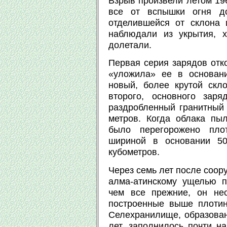
Взрыв произвели летом 196
все от вспышки огня до
отделившейся от склона
наблюдали из укрытия, 
долетали.
Первая серия зарядов отк
«уложила» ее в основан
новый, более крутой скл
второго, основного зар
раздробленный гранитный
метров. Когда облака пы
было перегорожено пло
шириной в основании 5
кубометров.
Через семь лет после соор
алма-атинскому ущелью 
чем все прежние, он не
построенные выше плоти
Селехранилище, образован
лет, заполнилось почти н