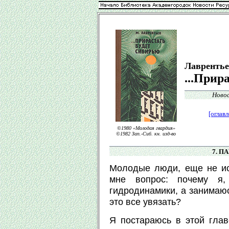
Лаврентье
...Прир
Новос
[оглавл
©1980 «Молодая гвардия»
©1982 Зап.-Сиб. кн. изд-во
7. П
Молодые люди, еще не ис
мне вопрос: почему я, 
гидродинамики, а занимаю
это все увязать?
Я постараюсь в этой глав