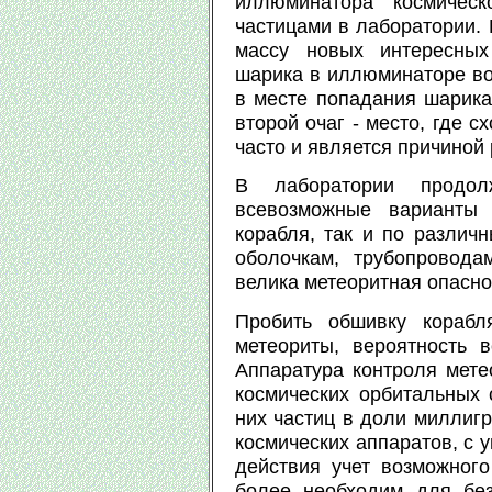
иллюминатора космическ
частицами в лаборатории. 
массу новых интересных
шарика в иллюминаторе во
в месте попадания шарика,
второй очаг - место, где 
часто и является причино
В лаборатории продолж
всевозможные варианты 
корабля, так и по различн
оболочкам, трубопровода
велика метеоритная опасно
Пробить обшивку корабл
метеориты, вероятность 
Аппаратура контроля мете
космических орбитальных 
них частиц в доли миллиг
космических аппаратов, с 
действия учет возможног
более необходим для без