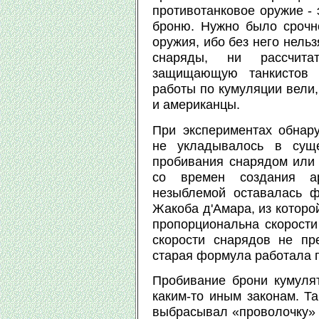
противотанковое оружие -
броню. Нужно было срочн
оружия, ибо без него нель
снаряды, ни рассчита
защищающую танкистов 
работы по кумуляции вели,
и американцы.
При экспериментах обнару
не укладывалось в суще
пробивания снарядом или 
со времен создания ар
незыблемой оставалась ф
Жакоба д'Амара, из которо
пропорциональна скорости
скорости снарядов не пр
старая формула работала 
Пробивание брони кумуля
каким-то иным законам. Та
выбрасывал «проволочку» 