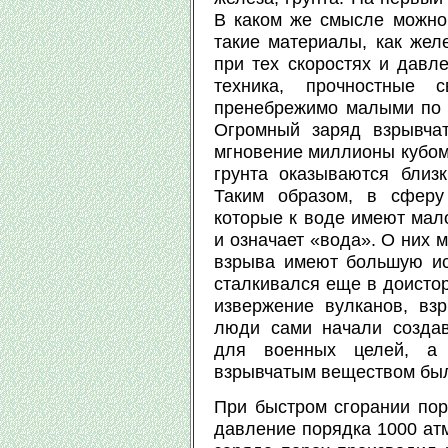
В каком же смысле можно 
такие материалы, как желе
при тех скоростях и давл
техника, прочностные с
пренебрежимо малыми по 
Огромный заряд взрывча
мгновение миллионы кубоме
грунта оказываются близ
Таким образом, в сферу
которые к воде имеют мало
и означает «вода». О них 
взрыва имеют большую ис
сталкивался еще в доистор
извержение вулканов, вз
люди сами начали создав
для военных целей, а 
взрывчатым веществом был
При быстром сгорании пор
давление порядка 1000 атм