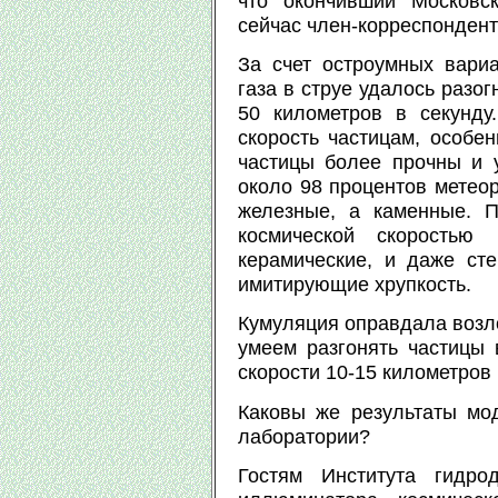
что окончивший Московск
сейчас член-корреспонден
За счет остроумных вари
газа в струе удалось разо
50 километров в секунду
скорость частицам, особе
частицы более прочны и 
около 98 процентов метеор
железные, а каменные. П
космической скоростью
керамические, и даже ст
имитирующие хрупкость.
Кумуляция оправдала возл
умеем разгонять частицы 
скорости 10-15 километров 
Каковы же результаты мо
лаборатории?
Гостям Института гидро