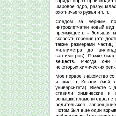
заряда порох производил 
шаровое ядро, разрушалась
охотничьего ружья и т. п.
Следом за черным по
нитроклетчатки новый вид
преимуществ - большая м
скорость горения (это дос
также размерами частиц
миллиметра до цилинд
сантиметров). Позже было
веществ. Иногда они о
некоторых химических реак
Мое первое знакомство со 
я жил в Казани (мой о
университета). Вместе с
ставили химические и 
вспышка пламени едва не 
родительское запрещение
Потом был еще один взрыв 
лаборатории. Мне снова по