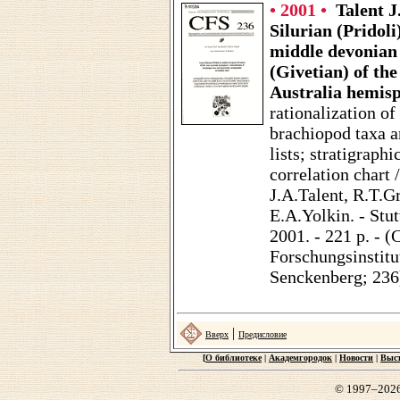
• 2001 •
Talent J
Silurian (Pridoli
middle devonian
(Givetian) of the
Australia hemis
rationalization of
brachiopod taxa a
lists; stratigraphi
correlation chart /
J.A.Talent, R.T.G
E.A.Yolkin. - Stut
2001. - 221 p. - (
Forschungsinstitu
Senckenberg; 236
|
Вверх
Предисловие
[
О библиотеке
|
Академгородок
|
Новости
|
Выс
© 1997–202