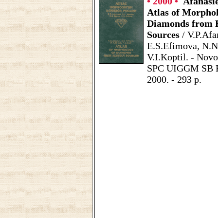
• 2000 •
Afanasie
Atlas of Morphol
Diamonds from 
Sources
/ V.P.Afa
E.S.Efimova, N.N
V.I.Koptil. - Novo
SPC UIGGM SB 
2000. - 293 p.