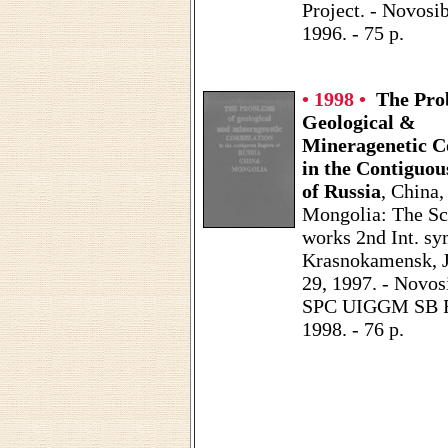
Project. - Novosib
1996. - 75 p.
• 1998 •
The Pro
Geological &
Mineragenetic C
in the Contiguou
of Russia
, China,
Mongolia: The Sci
works 2nd Int. sy
Krasnokamensk, J
29, 1997. - Novos
SPC UIGGM SB 
1998. - 76 p.