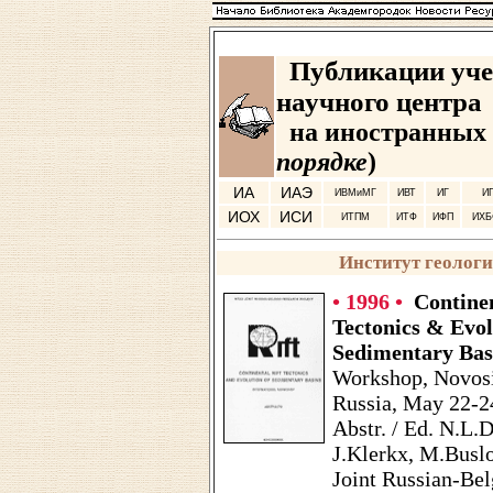
Публикации уч
научного центра
на иностранных 
порядке
)
ИА
ИАЭ
ИВМиМГ
ИВТ
ИГ
И
ИОХ
ИСИ
ИТПМ
ИТФ
ИФП
ИХ
Институт геологи
• 1996 •
Continen
Tectonics & Evol
Sedimentary Bas
Workshop, Novosi
Russia, May 22-2
Abstr. / Ed. N.L.
J.Klerkx, M.Busl
Joint Russian-Bel