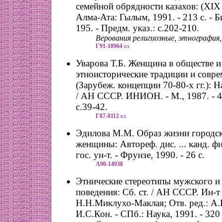
семейной обрядности казахов: (ХIХ -
Алма-Ата: Гылым, 1991. - 213 с. - Б
195. - Предм. указ.: с.202-210.
Верования религиозные, этнография, 
Г91-18964
кх
Уварова Т.Б. Женщина в обществе и
этноисторические традиции и совре
(Зарубеж. концепции 70-80-х гг.): Н
/ АН СССР. ИНИОН. - М., 1987. - 42
с.39-42.
Г87-8112
кх
Эдилова М.М. Образ жизни городск
женщины: Автореф. дис. ... канд. фи
гос. ун-т. - Фрунзе, 1990. - 26 с.
А90-14938
Этнические стереотипы мужского и
поведения: Сб. ст. / АН СССР. Ин-т
Н.Н.Миклухо-Маклая; Отв. ред.: А.
И.С.Кон. - СПб.: Наука, 1991. - 320 