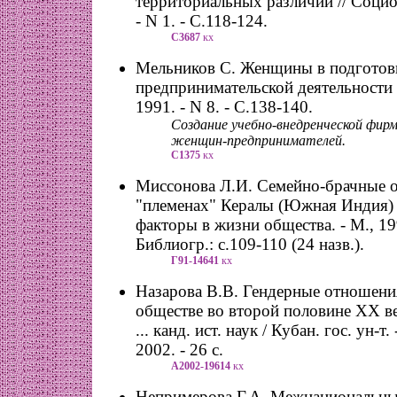
территориальных различий // Социол
- N 1. - С.118-124.
С3687
кх
Мельников С. Женщины в подготов
предпринимательской деятельности /
1991. - N 8. - С.138-140.
Создание учебно-внедренческой фирм
женщин-предпринимателей.
С1375
кх
Миссонова Л.И. Семейно-брачные 
"племенах" Кералы (Южная Индия) 
факторы в жизни общества. - М., 199
Библиогр.: с.109-110 (24 назв.).
Г91-14641
кх
Назарова В.В. Гендерные отношени
обществе во второй половине ХХ ве
... канд. ист. наук / Кубан. гос. ун-т
2002. - 26 с.
А2002-19614
кх
Непримерова Г.А. Межнациональны