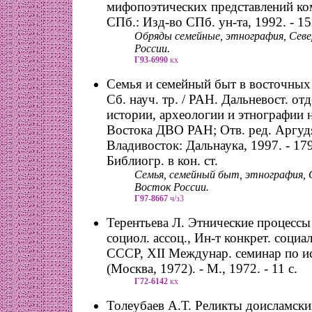
мифопоэтических представлений ком
СПб.: Изд-во СПб. ун-та, 1992. - 15
Обряды семейные, этнография, Севе
России.
Г93-6990
кх
Семья и семейный быт в восточных
Сб. науч. тр. / РАН. Дальневост. отд
истории, археологии и этнографии 
Востока ДВО РАН; Отв. ред. Аргудя
Владивосток: Дальнаука, 1997. - 179 
Библиогр. в кон. ст.
Семья, семейный быт, этнография, 
Восток России.
Г97-8667
ч/з3
Терентьева Л. Этнические процессы 
социол. ассоц., Ин-т конкрет. социа
СССР, XII Междунар. семинар по ис
(Москва, 1972). - М., 1972. - 11 с.
Г72-6142
кх
Толеубаев А.Т. Реликты доисламски