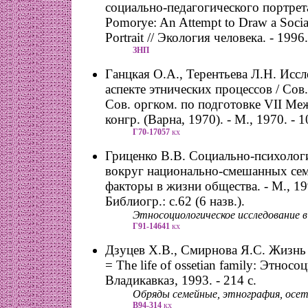
социально-педагогического портрет
Pomorye: An Attempt to Draw a Socia
Portrait // Экология человека. - 1996.
ЗНП
Ганцкая О.А., Терентьева Л.Н. Иссл
аспекте этнических процессов / Сов.
Сов. оргком. по подготовке VII Ме
конгр. (Варна, 1970). - М., 1970. - 1
Г70-17057
кх
Гриценко В.В. Социально-психолог
вокруг национально-смешанных сем
факторы в жизни общества. - М., 199
Библиогр.: с.62 (6 назв.).
Этносоциологическое исследование в
Г91-14641
кх
Дзуцев Х.В., Смирнова Я.С. Жизнь
= The life of ossetian family: Этносоц
Владикавказ, 1993. - 214 с.
Обряды семейные, этнография, осе
В94-314
кх