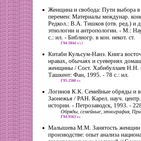
Женщина и свобода: Пути выбора в
перемен: Материалы междунар. конф.
Редкол.: В.А. Тишков (отв. ред.) и 
этнологии и антропологии. - М.: Нау
с.: ил. - Библиогр. в кон. некот. ст.
Г94-5844
ч/з3
Китаби Кульсум-Нанэ. Книга вост
нравах, обычаях и суевериях домаш
женщины / Сост. Хабибуллаев Н.Н. и
Ташкент: Фан, 1995. - 78 с.: ил.
Г95-2560
кх
Логинов К.К. Семейные обряды и в
Заонежья / РАН. Карел. науч. центр. 
истории. - Петрозаводск, 1993. - 228
Обряды, семейные, этнография, Пр
Г94-9563
кх
Малышева М.М. Занятость женщин
производстве: опыт анализа национ