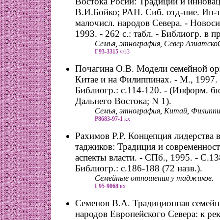
Востока Росии: Традиции и инноваци
В.И.Бойко; РАН. Сиб. отд-ние. Ин-т
малочисл. народов Севера. - Новоси
1993. - 262 с.: табл. - Библиогр. в п
Семья, этнография, Север Азиатской
Г93-3315
ч/з3
Почагина О.В. Модели семейной ор
Китае и на Филиппинах. - М., 1997. -
Библиогр.: с.114-120. - (Информ. б
Дальнего Востока; N 1).
Семья, этнография, Китай, Филипп
Р8683-97-1
кх
Рахимов Р.Р. Концепция лидерства в
таджиков: Традиция и современност
аспекты власти. - СПб., 1995. - С.13
Библиогр.: с.186-188 (72 назв.).
Семейные отношения у таджиков.
Г95-9068
кх
Семенов В.А. Традиционная семейн
народов Европейского Севера: к ре