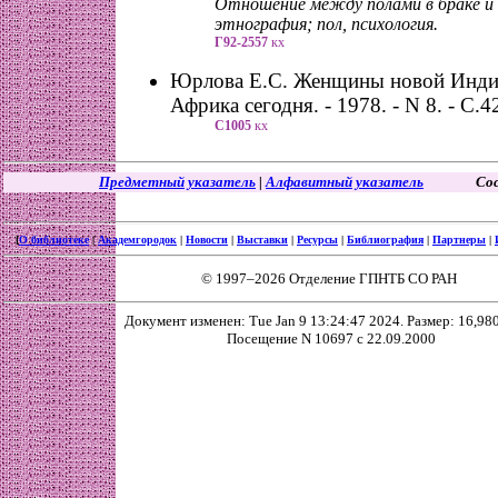
Отношение между полами в браке и 
этнография; пол, психология.
Г92-2557
кх
Юрлова Е.С. Женщины новой Индии
Африка сегодня. - 1978. - N 8. - С.4
С1005
кх
Предметный указатель
|
Алфавитный указатель
Со
[
О библиотеке
|
Академгородок
|
Новости
|
Выставки
|
Ресурсы
|
Библиография
|
Партнеры
|
© 1997–2026 Отделение ГПНТБ СО РАН
Документ изменен: Tue Jan 9 13:24:47 2024. Размер: 16,980
Посещение N 10697 с 22.09.2000