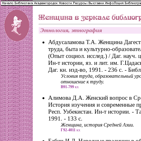
Этнология, этнография
Абдусаламова Т.А. Женщина Дагест
труда, быта и культурно-образовате
(Опыт социол. исслед.) / Даг. науч
Ин-т истории, яз. и лит. им. Г.Цадас
Даг. кн. изд-во, 1991. - 236 с. - Биб
Условия труда, образовательный уро
отношение к труду.
В91-799
кх
Алимова Д.А. Женский вопрос в Ср
История изучения и современные п
Респ. Узбекистан. Ин-т истории. - Т
1991. - 133 с.
Женщина, история Средней Азии.
Г92-4011
кх
Бабич И.Л. Народные традиции в о