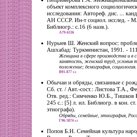
объект комплексного социологичес
исследования: Автореф. дис. ... канд
АН СССР. Ин-т социол. исслед. - М., 
Библиогр.: с.16 (6 назв.).
А79-6336
Нурыев Ш. Женский вопрос: пробле
Ашхабад: Туркменистан, 1991. - 111
Женщина в сфере производства и в с
занятость, женский труд, условия т
положение; демография, социология.
В91-877
кх
Обычаи и обряды, связанные с рож
Сб. ст. / Авт.-сост.: Листова Т.А., 
Отв. ред.: Симченко Ю.Б., Тишков В
245 с.: [5] л. ил. Библиогр. в кон. ст.
этнографа).
Обряды, семейные, этнография, Рос
Г96-5874
кх
Попов Б.Н. Семейная культура наро