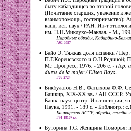
быту кабардинцев во второй полов
(Почитание старших, уважение к ж
взаимопомощь, гостеприимство): Авт
канд. ист. наук / РАН. Ин-т этноло
им. Н.Н.Миклухо-Маклая. - М., 1992.
Народные обряды, Кабардино-Балкар
А92-2087
Байо Э. Тяжкая доля испанки / Пер. 
П.Г.Кореневского и О.Н.Рединой; П
М.: Прогресс, 1976. - 206 с. -
Пер. и
duros de la mujer / Eliseo Bayo.
Г76-2724
Бикбулатов Н.В., Фатыхова Ф.Ф. С
Башкир, ХIХ-ХХ вв. / АН СССР. Ура
Башк. науч. центр. Ин-т истории, яз.
Наука, 1991. - 189 с. - Библиогр.: с
Башкирская АССР, обряды, семейные
Г91-18167
кх
Буторина Т.С. Женщина Поморья: 