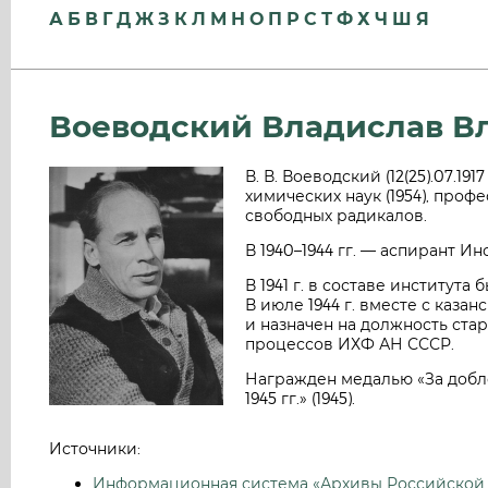
А
Б
В
Г
Д
Ж
З
К
Л
М
Н
О
П
Р
С
Т
Ф
Х
Ч
Ш
Я
Воеводский Владислав В
В. В. Воеводский (12(25).07.19
химических наук (1954), проф
свободных радикалов.
В 1940–1944 гг. — аспирант И
В 1941 г. в составе института
В июле 1944 г. вместе с каз
и назначен на должность ст
процессов ИХФ АН СССР.
Награжден медалью «За добл
1945 гг.» (1945).
Источники:
Информационная система «Архивы Российской 