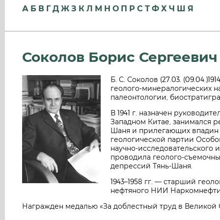
А
Б
В
Г
Д
Ж
З
К
Л
М
Н
О
П
Р
С
Т
Ф
Х
Ч
Ш
Я
Соколов Борис Сергеевич
Б. С. Соколов (27.03. (09.04.)
геолого-минералогических наук
палеонтологии, биостратигр
В 1941 г. назначен руководит
Западном Китае, занимался р
Шаня и прилегающих впадин —
геологической партии Особо
научно-исследовательского 
проводила геолого-съемочны
депрессий Тянь-Шаня.
1943–1958 гг. — старший геол
нефтяного НИИ Наркомнефти
Награжден медалью «За доблестный труд в Великой Оте