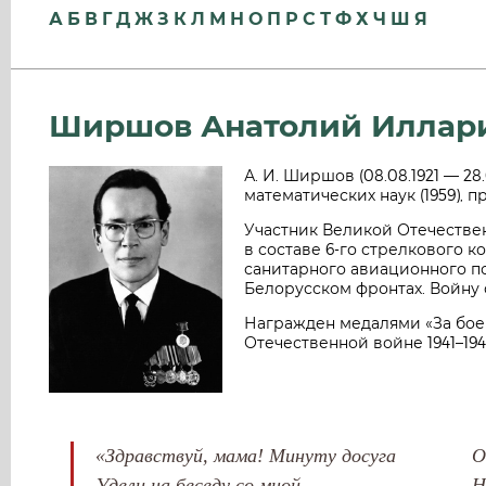
А
Б
В
Г
Д
Ж
З
К
Л
М
Н
О
П
Р
С
Т
Ф
Х
Ч
Ш
Я
Ширшов Анатолий Иллар
А. И. Ширшов (08.08.1921 — 28
математических наук (1959), п
Участник Великой Отечественн
в составе 6-го стрелкового 
санитарного авиационного по
Белорусском фронтах. Войну 
Награжден медалями «За боев
Отечественной войне 1941–1945 
«Здравствуй, мама! Минуту досуга
О
Удели на беседу со мной…
Н