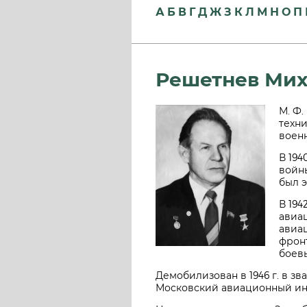
А
Б
В
Г
Д
Ж
З
К
Л
М
Н
О
П
Решетнев Ми
М. Ф.
техни
воен
В 194
войны
был э
В 194
авиа
авиа
фронт
боев
Демобилизован в 1946 г. в з
Московский авиационный инст