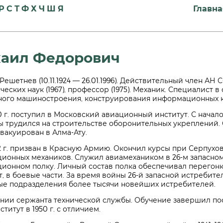
Р
С
Т
Ф
Х
Ч
Ш
Я
Главна
хаил Федорович
 Решетнев (10.11.1924 — 26.01.1996). Действительный член АН С
ческих наук (1967), профессор (1975). Механик. Специалист 
ного машиностроения, конструирования информационных к
0 г. поступил в Московский авиационный институт. С нача
 трудился на строительстве оборонительных укреплений. О
вакуирован в Алма-Ату.
2 г. призван в Красную Армию. Окончил курсы при Серпух
ционных механиков. Служил авиамехаником в 26-м запасно
ционном полку. Личный состав полка обеспечивал перегонк
, в боевые части. За время войны 26-й запасной истребит
ые подразделения более тысячи новейших истребителей.
вании сержанта технической службы. Обучение завершил по
итут в 1950 г. с отличием.