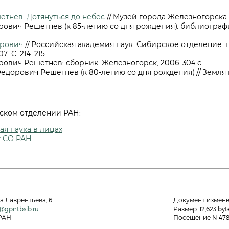
тнев. Дотянуться до небес
// Музей города Железногорска (
ович Решетнев (к 85-летию со дня рождения): библиографи
рович
// Российская академия наук. Сибирское отделение: 
. С. 214–215.
вич Решетнев: сборник. Железногорск, 2006. 304 с.
едорович Решетнев (к 80-летию со дня рождения) // Земля и В
ском отделении РАН:
я наука в лицах
т СО РАН
а Лаврентьева, 6
Документ изменен:
@gpntbsib.ru
Размер: 12,623 byt
 РАН
Посещение N 478 