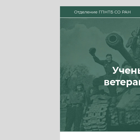
Отделение ГПНТБ СО РАН
Учен
ветера