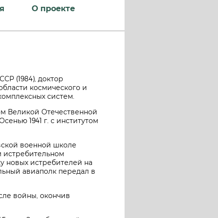
я
О проекте
ССР (1984), доктор
в области космического и
омплексных систем.
лом Великой Отечественной
сенью 1941 г. с институтом
овской военной школе
м истребительном
у новых истребителей на
ельный авиаполк передал в
сле войны, окончив