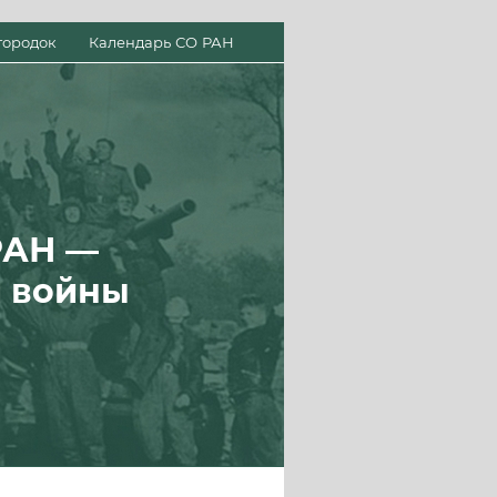
городок
Календарь СО РАН
РАН —
й войны