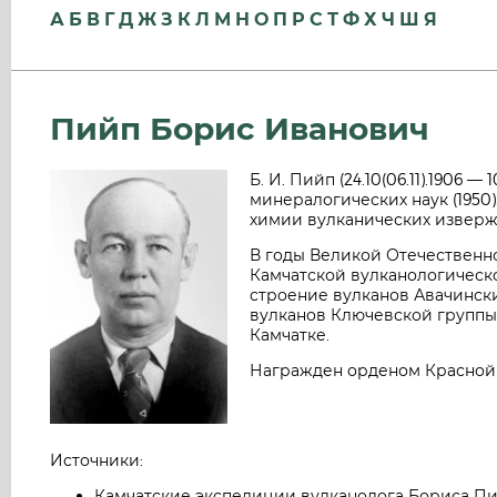
А
Б
В
Г
Д
Ж
З
К
Л
М
Н
О
П
Р
С
Т
Ф
Х
Ч
Ш
Я
Пийп Борис Иванович
Б. И. Пийп (24.10(06.11).1906 
минералогических наук (1950)
химии вулканических изверж
В годы Великой Отечественн
Камчатской вулканологическо
строение вулканов Авачински
вулканов Ключевской группы 
Камчатке.
Награжден орденом Красной З
Источники:
Камчатские экспедиции вулканолога Бориса Пийп