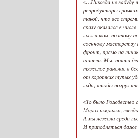
«…Никогда не забуду т
репродукторы громким
такой, что все стреми
сразу оказался в числ
лыжником, поэтому по
военному мастерству 
фронт, прямо на линию
шинели. Мы, почти дет
тяжелое ранение в бед
от коротких тупых уд
льда, чтобы погрузит
«То было Рождество с
Мороз искрился, звезд
А мы лежали среди льд
И приподняться даже 