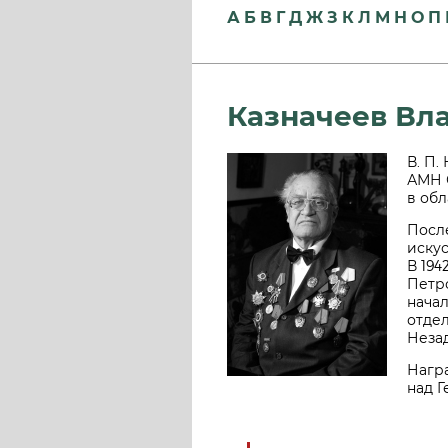
А
Б
В
Г
Д
Ж
З
К
Л
М
Н
О
П
Казначеев Вл
В. П.
АМН С
в обл
После
искус
В 194
Петр
нача
отдел
Незад
Награ
над Г