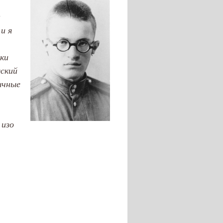
а
и я
ки
дский
ычные
 изо