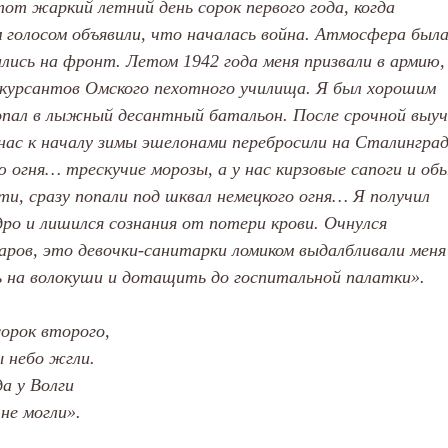
от жаркий летний день сорок первого года, когда
 голосом объявили, что началась война. Атмосфера был
лись на фронт. Летом 1942 года меня призвали в армию, 
е курсантов Омского пехотного училища. Я был хорошим
пал в лыжный десантный батальон. После срочной выуч
нас к началу зимы эшелонами перебросили на Сталингра
 огня… трескучие морозы, а у нас кирзовые сапоги и об
и, сразу попали под шквал немецкого огня… Я получил
ро и лишился сознания от потери крови. Очнулся
аров, это девочки-санитарки ломиком выдалбливали меня
ь на волокуши и дотащить до госпитальной палатки».
орок второго,
ы небо жгли.
а у Волги
не могли».