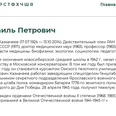
Р
С
Т
Ф
Х
Ч
Ш
Я
Главна
аиль Петрович
 Казначеев (17.07.1924 — 13.10.2014). Действительный член РА
ССР (1971), доктор медицинских наук (1963), профессор (196
асти медицины, биофизики, экологии, социологии, педагог
 окончания новосибирской средней школы в 1942 г., начал
ству в Московской консерватории. В том же году был приз
2 году он становится курсантом Омского пехотного училища. 
ович Казначеев работал заведующим спецотделом Генштаб
льником секретного подразделения Ярославского военног
а штаба полка, командиром батареи 1776-го зенитного полк
олго до Дня Победы, 28 апреля 1945 года, получил тяжелую
жден орденами Отечественной войны II степени (1968, 1985
ерманией в Великой Отечественной войне 1941–1945 гг.».