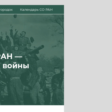
городок
Календарь СО РАН
РАН —
й войны