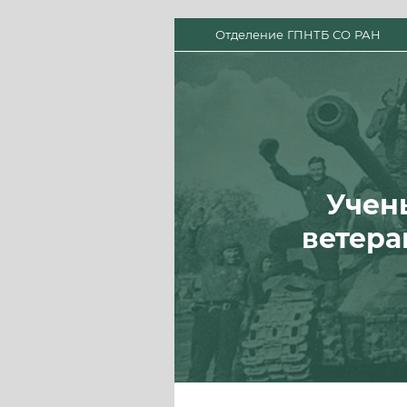
Отделение ГПНТБ СО РАН
Учен
ветера