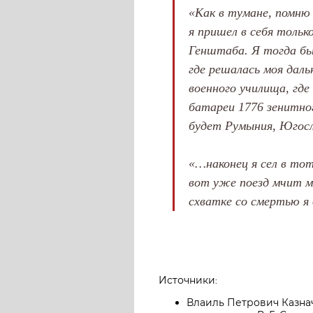
«Как в тумане, помню
я пришел в себя тольк
Генштаба. Я тогда бы
где решалась моя даль
военного училища, где
батареи 1776 зенитног
будет Румыния, Югосл
«…наконец я сел в то
вот уже поезд мчит м
схватке со смертью я
Источники:
Влаиль Петрович Казнач