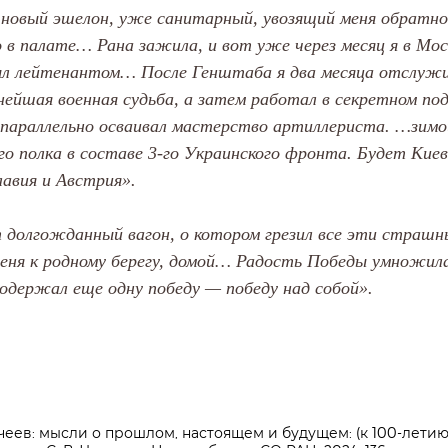
 новый эшелон, уже санитарный, увозящий меня обратн
о в палате… Рана зажила, и вот уже через месяц я в Мос
л лейтенантом… После Генштаба я два месяца отслужил
нейшая военная судьба, а затем работал в секретном по
 параллельно осваивал мастерство артиллериста. …зимой
о полка в составе 3-го Украинского фронта. Будет Киев 
авия и Австрия».
т долгожданный вагон, о котором грезил все эти страш
еня к родному берегу, домой… Радость Победы умножила
 одержал еще одну победу — победу над собой».
еев: мысли о прошлом, настоящем и будущем: (к 100-летию 