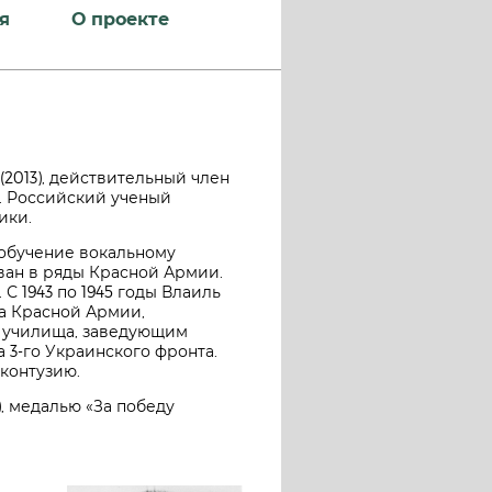
я
О проекте
Н (2013), действительный член
3). Российский ученый
ики.
 обучение вокальному
ван в ряды Красной Армии.
С 1943 по 1945 годы Влаиль
а Красной Армии,
о училища, заведующим
а 3-го Украинского фронта.
 контузию.
), медалью «За победу