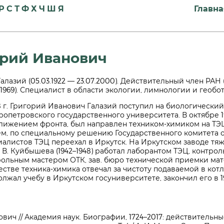
Р
С
Т
Ф
Х
Ч
Ш
Я
Главна
орий Иванович
 Галазий (05.03.1922 — 23.07.2000). Действительный член РАН
(1969). Специалист в области экологии, лимнологии и геобо
8 г. Григорий Иванович Галазий поступил на биологический
опетровского государственного университета. В октябре 1941
лижением фронта, был направлен техником-химиком на ТЭЦ
ем, по специальному решению Государственного комитета 
иалистов ТЭЦ переехал в Иркутск. На Иркутском заводе т
. В. Куйбышева (1942–1948) работал лаборантом ТЭЦ, контр
рольным мастером ОТК, зав. бюро технической приемки ма
естве техника-химика отвечал за чистоту подаваемой в котл
лжал учебу в Иркутском госуниверситете, закончил его в 19
вич // Академия наук. Биографии, 1724–2017: действительны