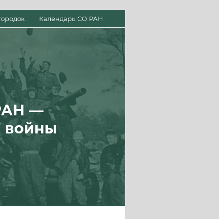
городок
Календарь СО РАН
РАН —
й войны