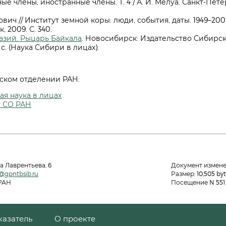
е члены, иностранные члены. Т. 4 / А. И. Мелуа. Санкт-Петер
ич // Институт земной коры: люди, события, даты. 1949–2009 
, 2009. С. 340.
азий. Рыцарь Байкала
. Новосибирск: Издательство Сибирс
 с. (Наука Сибири в лицах).
ском отделении РАН:
я наука в лицах
т СО РАН
а Лаврентьева, 6
Документ изменен:
@gpntbsib.ru
Размер: 10,505 byt
 РАН
Посещение N 551 
казатель
О проекте