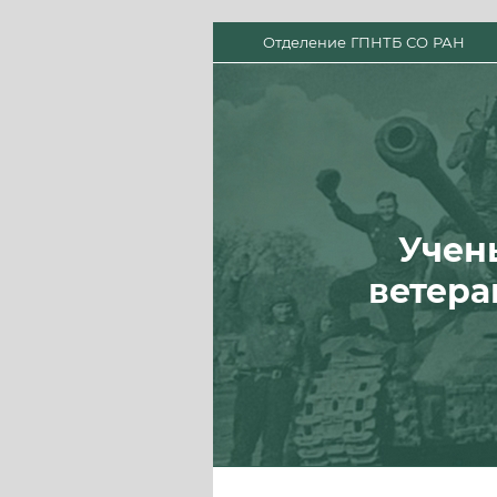
Отделение ГПНТБ СО РАН
Учен
ветера