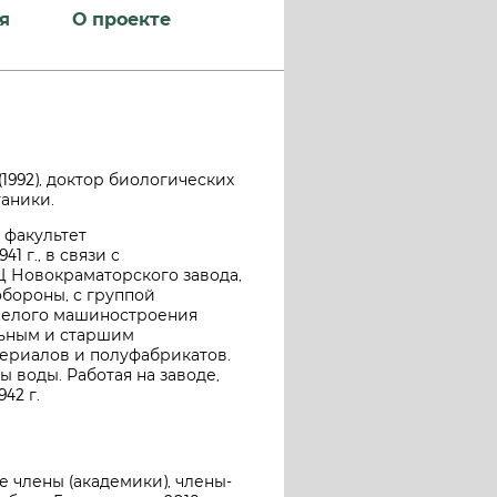
я
О проекте
 (1992), доктор биологических
таники.
 факультет
 г., в связи с
 Новокраматорского завода,
обороны, с группой
яжелого машиностроения
ольным и старшим
териалов и полуфабрикатов.
ы воды. Работая на заводе,
42 г.
е члены (академики), члены-