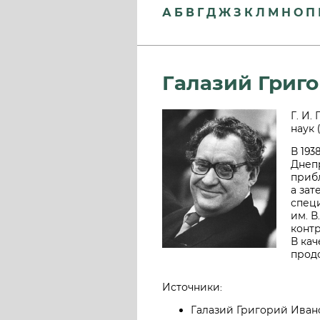
А
Б
В
Г
Д
Ж
З
К
Л
М
Н
О
П
Галазий Григ
Г. И.
наук 
В 193
Днепр
приб
а зат
спец
им. В
конт
В кач
продо
Источники:
Галазий Григорий Ивано