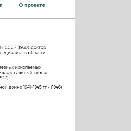
я
О проекте
АН СССР (1960), доктор
 Специалист в области
олезных ископаемых
алов, главный геолог
47).
войне 1941–1945 гг.» (1946).
.