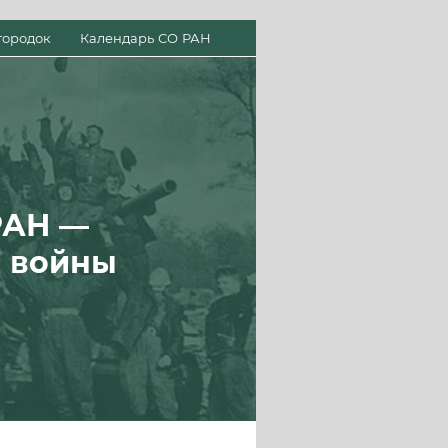
городок
Календарь СО РАН
РАН —
й войны