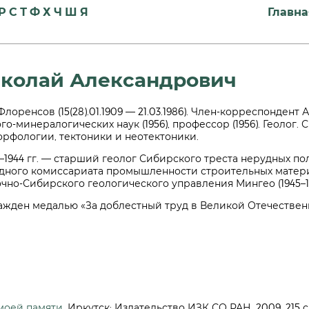
Р
С
Т
Ф
Х
Ч
Ш
Я
Главна
колай Александрович
 Флоренсов (15(28).01.1909 — 21.03.1986). Член-корреспондент 
го-минералогических наук (1956), профессор (1956). Геолог.
орфологии, тектоники и неотектоники.
1–1944 гг. — старший геолог Сибирского треста нерудных п
дного комиссариата промышленности строительных матери
чно-Сибирского геологического управления Мингео (1945–19
жден медалью «За доблестный труд в Великой Отечественной 
 моей памяти
. Иркутск: Издательство ИЗК СО РАН, 2009. 215 с