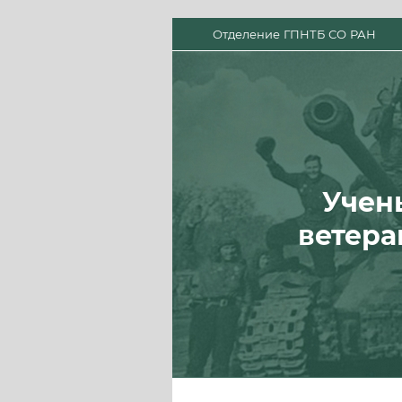
Отделение ГПНТБ СО РАН
Учен
ветера