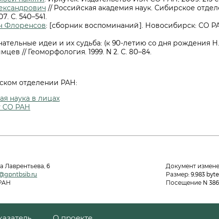
ександрович
// Российская академия наук. Сибирское отдел
. С. 540–541.
ч Флоренсов
: [сборник воспоминаний]. Новосибирск: СО РАН
ательные идеи и их судьба: (к 90-летию со дня рождения Н.
мцев // Геоморфология. 1999. N 2. С. 80–84.
ском отделении РАН:
я наука в лицах
т СО РАН
а Лаврентьева, 6
Документ изменен:
@gpntbsib.ru
Размер: 9,983 byte
 РАН
Посещение N 386 
казатель
О проекте