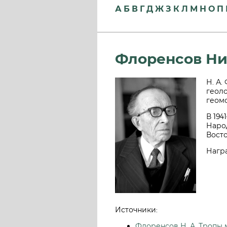
А
Б
В
Г
Д
Ж
З
К
Л
М
Н
О
П
Флоренсов Ни
Н. А.
геоло
геом
В 194
Наро
Восто
Награ
Источники:
Флоренсов Н. А. Тропы