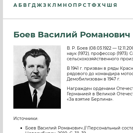
А
Б
В
Г
Д
Ж
З
К
Л
М
Н
О
П
Р
С
Т
Ф
Х
Ч
Ш
Я
Боев Василий Романович
В. Р. Боев (08.03.1922 — 12.1
наук (1972), профессор (1973
сельскохозяйственного произ
В 1941 г. призван в ряды Кра
рядового до командира мотос
Демобилизован в 1947 г.
Награжден орденами Отечеств
Германией в Великой Отечеств
«За взятие Берлина».
Источники:
Боев Василий Романович // Персональный соста