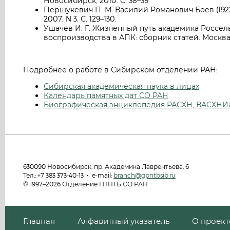
Новосибирск, 2010. С. 38–39.
Першукевич П. М. Василий Романович Боев (1922
2007, N 3. С. 129–130.
Ушачев И. Г. Жизненный путь академика Россел
воспроизводства в АПК: сборник статей. Москва, 
Подробнее о работе в Сибирском отделении РАН:
Сибирская академическая наука в лицах
Календарь памятных дат СО РАН
Биографическая энциклопедия РАСХН, ВАСХНИ
630090 Новосибирск, пр. Академика Лаврентьева, 6
Тел.: +7 383 373-40-13 • e-mail:
branch@gpntbsib.ru
© 1997–2026 Отделение ГПНТБ СО РАН
Главная
Алфавитный указатель
О проект