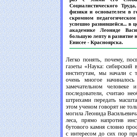
Социалистического Труда
физики и основателем в 
скромном педагогическом
успешно развившейся... в ц
академике Леониде Васи
большую лепту в развитие н
Енисее - Красноярска.
Легко понять, почему, по
газеты «Наука: сибирский 
институтам, мы начали с 
очень многое начиналос
замечательном человеке 
последователи, считаю не
штрихами передать масшта
этом ученом говорят не толь
могила Леонида Васильевича
леса, прямо напротив инс
бутового камня словно прос
с интересом до сих пор при