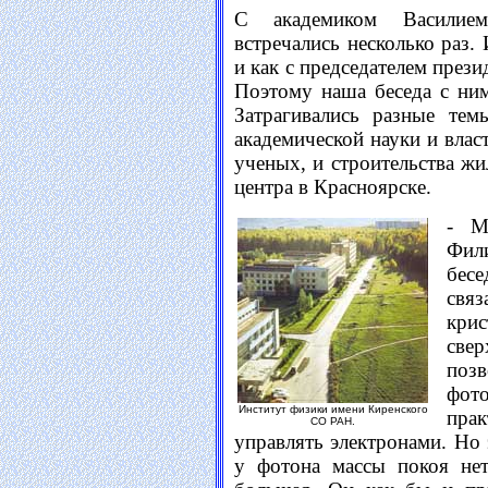
С академиком Васили
встречались несколько раз.
и как с председателем през
Поэтому наша беседа с ним
Затрагивались разные тем
академической науки и влас
ученых, и строительства жи
центра в Красноярске.
- М
Фил
бес
свя
кр
све
по
фот
Институт физики имени Киренского
прак
СО РАН.
управлять электронами. Но 
у фотона массы покоя нет