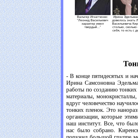
Вальтер Игнатченко:
Ирина Эдельман
"Леонид Васильевич
довелось знать 
характер имел
Васильевича Кир
твердый..."
столько, сколько
себя, то есть с д
Тон
- В конце пятидесятых и на
Ирина Самсоновна Эдельма
работы по созданию тонких 
материалы, монокристаллы, 
вдруг человечество научилос
тонких пленок. Это нанораз
организации, которые этим
наш институт. Все, что был
нас было собрано. Киренс
поручил большой группе мо