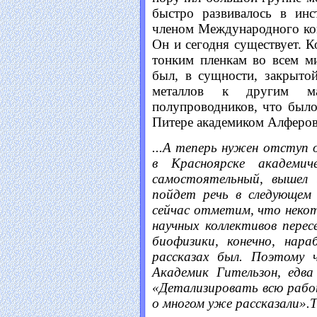
быстро развивалось в инс
членом Международного ко
Он и сегодня существует. К
тонким пленкам во всем м
был, в сущности, закрыто
металлов к другим ма
полупроводников, что было
Питере академиком Алферо
...А теперь нужен отступ 
в Красноярске академич
самостоятельный, вышел
пойдет речь в следующем 
сейчас отметим, что неко
научных коллективов перес
биофизики, конечно, нар
рассказах был. Поэтому ч
Академик Гительзон, едва
«Детализировать всю работ
о многом уже рассказали».Т