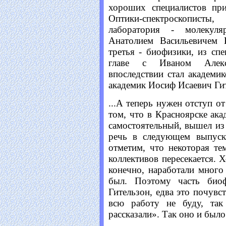
хороших специалистов при
Оптики-спектроскописты
лаборатория - молекуляр
Анатолием Васильевичем 
третья - биофизики, из сп
главе с Иваном Алекс
впоследствии стал академи
академик Иосиф Исаевич Ги
...А теперь нужен отступ от
том, что в Красноярске ак
самостоятельный, вышел из
речь в следующем выпуске
отметим, что некоторая те
коллективов пересекается. 
конечно, наработали много
был. Поэтому часть биоф
Гительзон, едва это почувст
всю работу не буду, та
рассказали». Так оно и было