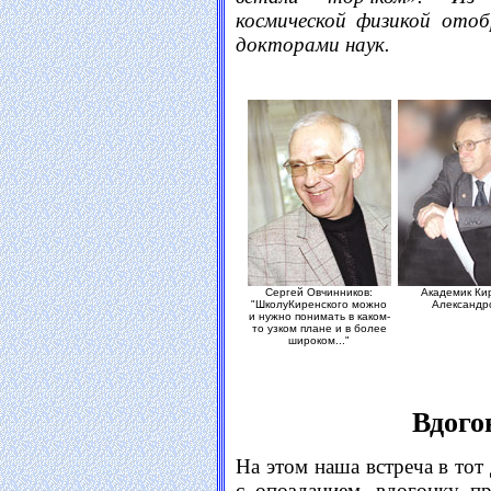
космической физикой отоб
докторами наук.
Сергей Овчинников:
Академик Ки
"ШколуКиренского можно
Александр
и нужно понимать в каком-
то узком плане и в более
широком..."
Вдого
На этом наша встреча в тот 
с опозданием, вдогонку п