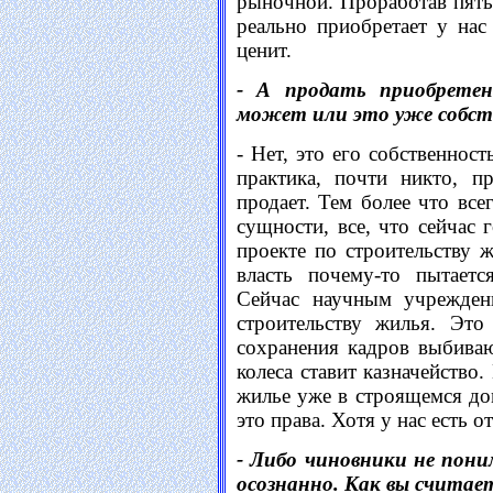
рыночной. Проработав пять
реально приобретает у нас
ценит.
- А продать приобретен
может или это уже собст
- Нет, это его собственност
практика, почти никто, п
продает. Тем более что все
сущности, все, что сейчас 
проекте по строительству
власть почему-то пытает
Сейчас научным учрежден
строительству жилья. Это
сохранения кадров выбива
колеса ставит казначейство
жилье уже в строящемся дом
это права. Хотя у нас есть о
- Либо чиновники не пон
осознанно. Как вы считае