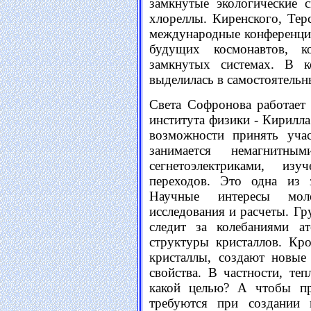
замкнутые экологические 
хлореллы. Киренского, Тер
международные конференци
будущих космонавтов, к
замкнутых системах. В к
выделилась в самостоятельн
Света Софронова работает
института физики - Кирилла
возможности принять учас
занимается немагнитны
сегнетоэлектриками, из
переходов. Это одна из з
Научные интересы мол
исследования и расчеты. Гру
следит за колебаниями а
структуры кристаллов. Кр
кристаллы, создают новые
свойства. В частности, теп
какой целью? А чтобы пр
требуются при создании 