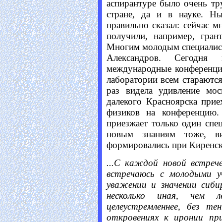
аспирантуре было очень тр
стране, да и в науке. Ны
правильно сказал: сейчас м
получили, например, гран
Многим молодым специалис
Александров. Сегодня
международные конференци
лаборатории всем стараютс
раз видела удивление мос
далекого Красноярска при
физиков на конференцию.
приезжает только один спе
новым знаниям тоже, ви
формировались при Киренс
...С каждой новой встре
встречаюсь с молодыми 
уважении и значении сиби
несколько иная, чем л
целеустремленнее, без т
откровениях к иронии пр