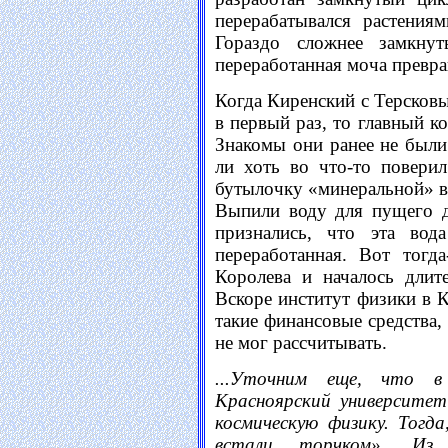
перерабатывался растения
Гораздо сложнее замкну
переработанная моча превра
Когда Киренский с Терсков
в первый раз, то главный к
Знакомы они ранее не были
ли хоть во что-то повери
бутылочку «минеральной» в
Выпили воду для пущего д
признались, что эта вода
переработанная. Вот тогд
Королева и началось длит
Вскоре институт физики в 
такие финансовые средства,
не мог рассчитывать.
...Уточним еще, что в
Красноярский университет
космическую физику. Тогд
встали торчком». Из