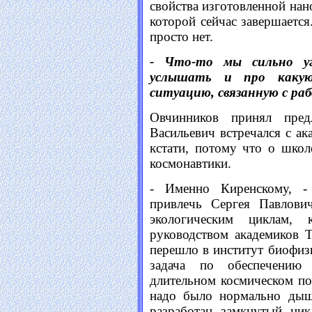
свойства изготовленной нан
которой сейчас завершается
просто нет.
- Что-то мы сильно уг
услышать и про какую
ситуацию, связанную с раб
Овчинников принял пред
Васильевич встречался с а
кстати, потому что о школ
космонавтики.
- Именно Киренскому, -
привлечь Сергея Павлов
экологическим циклам,
руководством академиков Т
перешло в институт биофизи
задача по обеспечению
длительном космическом по
надо было нормально дыша
разработан замкнутый цик