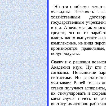
- Но эти проблемы лежат 
очевидны. Нелепость кака
хозяйственным догов
государственным учреждени
и т. д. А ведь мы так много
средств, честно их зараба
власть часто выпускает сы
комплексные, не видя персп
произносятся правильны
полупродукты.
Скажу и о решении повысить
Академии наук. Ну кто п
согласны. Повышение зар
статистике. Но в статист
учитывает. В ней только «
ставки получают аспиранты,
их стимулировать и сохран
коем случае ничего не до
институтах активно работаю