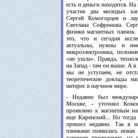
есть и деньги находятся. На
участие два молодых кан
Сергей Комогорцев и лау
Светлана Софронова. Серг
физики магнитных пленок.
это, что и сегодня иссл
актуальны, нужны и им
микроэлектроника, положи
«не ушла». Правда, технол
на Запад - там он выше. А в
мы не уступаем, не отста
теоретические доклады н
интерес в научном мире.
- Недавно был междунар
Москве, - уточнял Комо
проявлено к магнитным на
еще Киренский... Но тогда
пришел недавно. Так в н
пленками появилась новая
хорошее приложение, на 