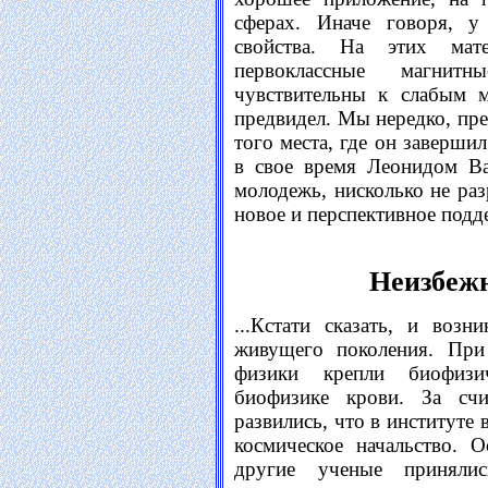
сферах. Иначе говоря, 
свойства. На этих мате
первоклассные магнит
чувствительны к слабым 
предвидел. Мы нередко, пре
того места, где он заверши
в свое время Леонидом Ва
молодежь, нисколько не раз
новое и перспективное подд
Неизбеж
...Кстати сказать, и воз
живущего поколения. При
физики крепли биофизич
биофизике крови. За сч
развились, что в институте 
космическое начальство. 
другие ученые принялис