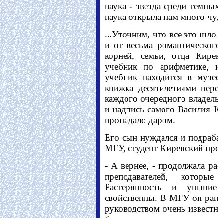
наука - звезда среди темных
наука открыла нам много чу
...Уточним, что все это шл
и от весьма романтическог
корней, семьи, отца Кире
учебник по арифметике, 
учебник находится в музе
книжка десятилетиями пер
каждого очередного владель
и надпись самого Василия К
пропадало даром.
Его сын нуждался и подраб
МГУ, студент Киренский пре
- А вернее, - продолжала р
преподавателей, котор
Растерянность и уныни
свойственны. В МГУ он ран
руководством очень извест