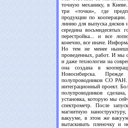
точную механику, в Киеве
три «точки», где предп
продукции по кооперации.
линию для выпуска дисков н
середина восьмидесятых г
перестройка... и все лоп
конечно, все иначе. Информа
Но тем не менее нынешн
проведенных, работ. И мы с
и даже технологии на совре
она создана в кооперац
Новосибирска. Прежд
полупроводников СО РАН.
интеграционный проект. Бол
полупроводников сделана
установка, которую мы сей
спектрометр. После запус
магнитную наноструктуру
вакууме, в этом же вакуу
вытаскивать пленочку и н