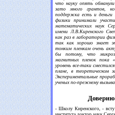
что науку опять обманули
зато много грантов, кон
поддержка есть и деньги 
физики принимали участ
математических наук Се
имени Л.В.Киренского Св
как раз в лаборатории физ
так как хорошо знает эт
тонким пленкам очень акт
бы потому, что микроэ
магнитных пленок пока «
уровень все-таки сместился
плане, в теоретическом з
Экспериментальные прораб
ученых по-прежнему вызыва
Доверию 
- Школу Киренского, - всту
института доктор наук Серг