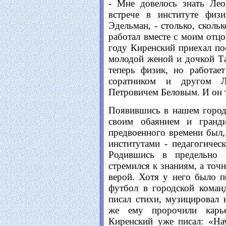
- Мне довелось знать Лео
встрече в институте физ
Эдельман, - столько, скольк
работал вместе с моим отцо
году Киренский приехал п
молодой женой и дочкой Та
теперь физик, но работае
соратником и другом Ле
Петровичем Беловым. И он 
Появившись в нашем город
своим обаянием и гранд
предвоенного времени был,
институтами - педагогичес
Родившись в предельно 
стремился к знаниям, а точн
верой. Хотя у него было п
футбол в городской коман
писал стихи, музицировал 
же ему пророчили карье
Киренский уже писал: «На