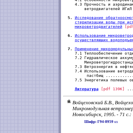
    4.3 Прочность и аэродинам
        ветродвигателей ИГиЛ
5.
Исследование обратноосмо
стерилизации воды при ис
микроветродвигателей
[pd
6.
Использование микроветро
осуществляющих водоподъе
7.
Применение микромодульны
    7.1 Теплообеспечение отд
    7.2 Гидравлическое аккуму
        Микроветрогидростанц
    7.3 Ветроэнергия в нефтя
    7.4 Использование ветродв
         пастбищ ...........
    7.5 Энергетика полевых о
Литература
[pdf 139K]
Войцеховский Б.В., Войцех
Микромодульная ветроэнер
Новосибирск, 1995. - 71 с.: 
Шифр: Г94-8959
кх