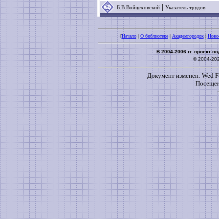
|
Б.В.Войцеховский
Указатель трудов
[
Начало
|
О библиотеке
|
Академгородок
|
Ново
В 2004-2006 гг. проект 
© 2004-20
Документ изменен: Wed Fe
Посещен