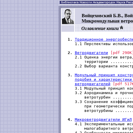
Войцеховский Б.В., Во
Микромодульная ветро
Оглавление книги
1.
Традиционное энергообесп
    1.1 Перспективы использо
2.
Ветродвигатели
[pdf 290K
    2.1 Оценка энергии ветра,
        территории .........
    2.2 Выбор варианта конст
3.
Модульный принцип констр
подобия и характеристики
ветродвигателей
[pdf 517
    3.1 Модульный принцип ко
    3.2 Аэродинамика и прочно
        ветротурбин ........
    3.3 Сохранение коэффициен
        при геометрически под
        ветротурбины .......
4.
Микроветродвигатели ИГиЛ
    4.1 Экспериментальные исс
        малогабаритного ветр
    4.2 Особенности микровет