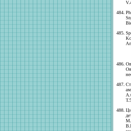
V.
Ph
Sn
Bi
Sp
Ko
Am
Ов
Ов
не
Ст
ам
А.
Т.
Ци
де
М.
В.