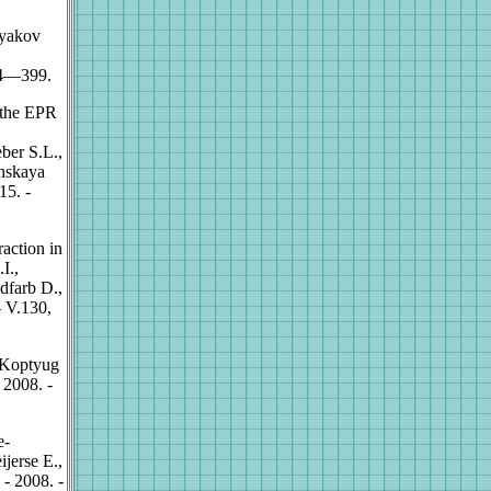
tyakov
394—399.
r the EPR
eber S.L.,
nskaya
15. -
action in
I.,
dfarb D.,
- V.130,
/ Koptyug
 2008. -
e-
ijerse E.,
- 2008. -