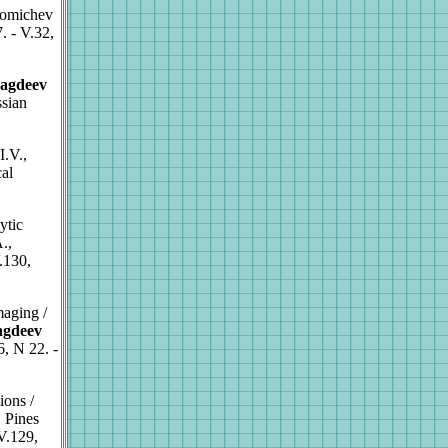
Khomichev
. - V.32,
agdeev
sian
I.V.,
al
ytic
.,
.130,
aging /
agdeev
6, N 22. -
ions /
 Pines
V.129,