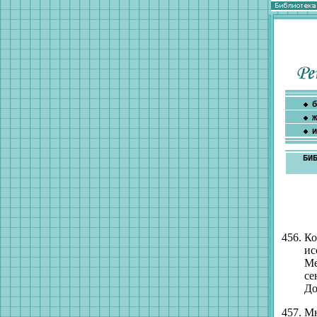
б
ж
и
БИ
Ко
ис
Ме
се
До
Мн