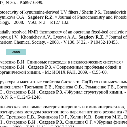
47, N 36. - P.6897-6899.
otoactivity of kynurenine-derived UV filters / Sherin P.S., Tsentalovich 
ytnikova O.A.,
Sagdeev R.Z.
// Journal of Photochemistry and Photob
ology. - 2008. - V.93, N 3. - P.127-132.
atially resolved NMR thermometry of an operating fixed-bed catalytic r
ptyug I.V., Khomichev A.V., Lysova A.A.,
Sagdeev R.Z.
// Journal of
erican Chemical Society. - 2008. - V.130, N 32. - P.10452-10453.
2009
чаренко В.И. Спиновые переходы в неклассических системах /
чаренко В.И.,
Сагдеев Р.З.
// Современные проблемы общей и
органической химии. - М.: ИОНХ РАН, 2009. - С.55-60.
руктура и магнитные свойства бисхелата Cu(II) со спин-мечены
иноеналем / Третьяков Е.В., Коренева О.В., Романенко Г.В., Бог
С., Овчаренко В.И.,
Сагдеев Р.З.
// Журнал структурной химии. - 
50, N 6. - С.1245-1248.
клическая вольтамперометрия нитронил- и иминонитроксилов,
тектируемая методом электронного парамагнитного резонанса /
К., Третьяков Е.В., Будинкова Ю.Г., Холин К.В., Валитов М.И., 
Н., Овчаренко В.И.,
Сагдеев Р.З.
, Синяшин О.Г. // Журнал физич