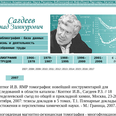
иблиография
база данных
+
изнь и деятельность
збранные труды
БЛИОГРАФИЯ
1966-
1979-
1988-
1996-
2001-
с 
ТРУДОВ
1978
1987
1995
2000
2006
г
2007
|
2008
|
2009
|
2010
|
2011
|
2012
|
2013
|
2014
|
2015
|
2016
|
2017
2007
птюг И.В. ЯМР томография: новейший инструментарий для
следований в области катализа / Коптюг И.В., Сагдеев Р.З. // 18
нделеевский съезд по общей и прикладной химии, Москва, 23-2
нтября, 2007: тезисы докладов в 5 томах. Т.1. Пленарные доклады
стижения и перспективы химической науки. - М.: Граница, 2007. 
огоядерная магнитно-резонансная томография - многофункцио