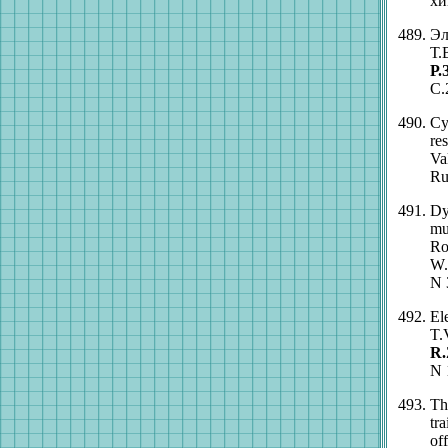
хи
Эл
Т.
Р.З
С.
Cy
re
Va
Ru
Dy
mu
Ro
W.
N 
El
T.
R.
N 
Th
tr
of