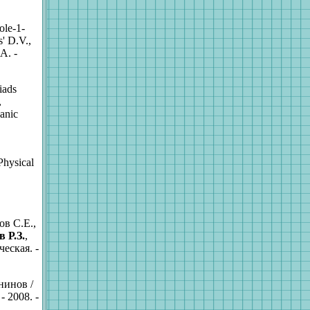
ole-1-
s' D.V.,
A. -
iads
,
anic
Physical
в С.Е.,
в Р.З.
,
еская. -
нинов /
- 2008. -