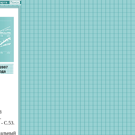
2007
ода
8
.
- С.53.
нальный