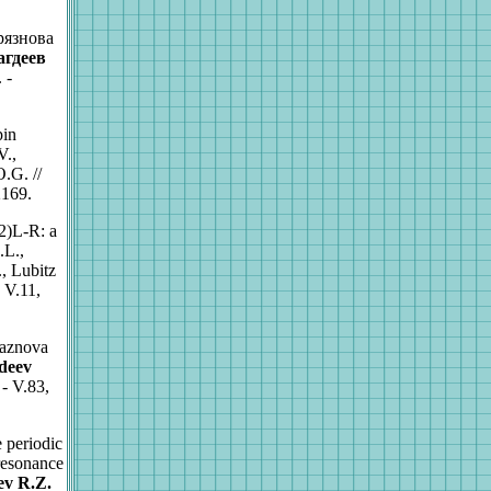
рязнова
агдеев
 -
pin
V.,
O.G. //
2169.
(2)L-R: a
.L.,
., Lubitz
 V.11,
yaznova
deev
 - V.83,
e periodic
 resonance
ev R.Z.