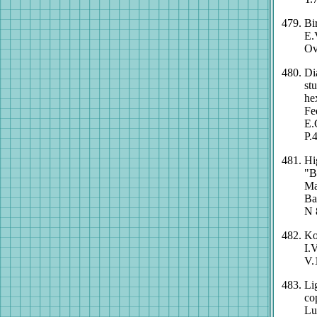
Bi
E.
Ov
Di
st
he
Fe
E.
P.
Hi
"B
Ma
Ba
N 
Ko
I.
V.
Li
co
Lu