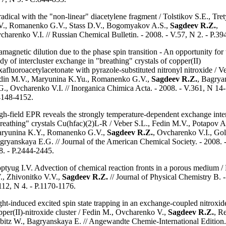
radical with the "non-linear" diacetylene fragment / Tolstikov S.E., Tre
V., Romanenko G.V., Stass D.V., Bogomyakov A.S.,
Sagdeev R.Z.
,
charenko V.I. // Russian Chemical Bulletin. - 2008. - V.57, N 2. - P.
amagnetic dilution due to the phase spin transition - An opportunity fo
udy of intercluster exchange in "breathing" crystals of copper(II)
xafluoroacetylacetonate with pyrazole-substituted nitronyl nitroxide / V
din M.V., Maryunina K.Yu., Romanenko G.V.,
Sagdeev R.Z.
, Bagrya
G., Ovcharenko V.I. // Inorganica Chimica Acta. - 2008. - V.361, N 14-
4148-4152.
gh-field EPR reveals the strongly temperature-dependent exchange inter
reathing" crystals Cu(hfac)(2)L-R / Veber S.L., Fedin M.V., Potapov A.
ryunina K.Y., Romanenko G.V.,
Sagdeev R.Z.
, Ovcharenko V.I., Gol
gryanskaya E.G. // Journal of the American Chemical Society. - 2008. 
8. - P.2444-2445.
ptyug I.V. Advection of chemical reaction fronts in a porous medium 
V., Zhivonitko V.V.,
Sagdeev R.Z.
// Journal of Physical Chemistry B. -
112, N 4. - P.1170-1176.
ght-induced excited spin state trapping in an exchange-coupled nitroxid
pper(II)-nitroxide cluster / Fedin M., Ovcharenko V.,
Sagdeev R.Z.
, Re
bitz W., Bagryanskaya E. // Angewandte Chemie-International Edition. 