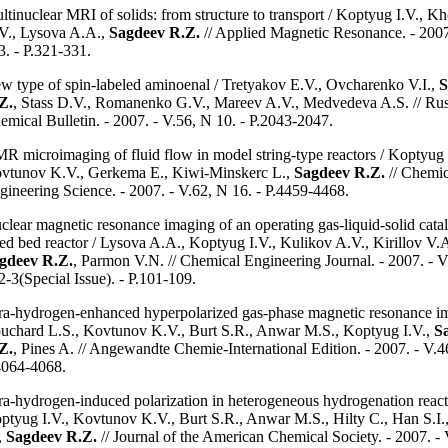
ltinuclear MRI of solids: from structure to transport / Koptyug I.V., 
V., Lysova A.A.,
Sagdeev R.Z.
// Applied Magnetic Resonance. - 2007
3. - P.321-331.
w type of spin-labeled aminoenal / Tretyakov E.V., Ovcharenko V.I.,
S
Z.
, Stass D.V., Romanenko G.V., Mareev A.V., Medvedeva A.S. // Rus
emical Bulletin. - 2007. - V.56, N 10. - P.2043-2047.
R microimaging of fluid flow in model string-type reactors / Koptyug 
vtunov K.V., Gerkema E., Kiwi-Minskerc L.,
Sagdeev R.Z.
// Chemic
gineering Science. - 2007. - V.62, N 16. - P.4459-4468.
clear magnetic resonance imaging of an operating gas-liquid-solid catal
xed bed reactor / Lysova A.A., Koptyug I.V., Kulikov A.V., Kirillov V.A
gdeev R.Z.
, Parmon V.N. // Chemical Engineering Journal. - 2007. - V
2-3(Special Issue). - P.101-109.
ra-hydrogen-enhanced hyperpolarized gas-phase magnetic resonance im
uchard L.S., Kovtunov K.V., Burt S.R., Anwar M.S., Koptyug I.V.,
S
Z.
, Pines A. // Angewandte Chemie-International Edition. - 2007. - V.4
4064-4068.
ra-hydrogen-induced polarization in heterogeneous hydrogenation react
ptyug I.V., Kovtunov K.V., Burt S.R., Anwar M.S., Hilty C., Han S.I.,
,
Sagdeev R.Z.
// Journal of the American Chemical Society. - 2007. - 