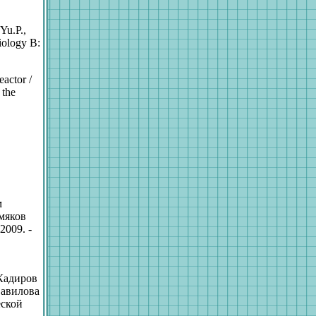
Yu.P.,
iology B:
eactor /
 the
м
омяков
2009. -
 Кадиров
Вавилова
еской