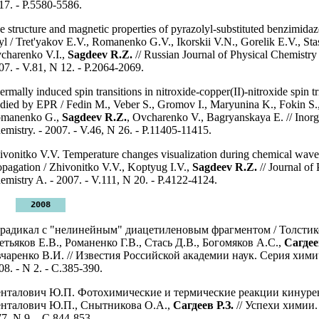
17. - P.5580-5586.
e structure and magnetic properties of pyrazolyl-substituted benzimidaz
yl / Tret'yakov E.V., Romanenko G.V., Ikorskii V.N., Gorelik E.V., Sta
charenko V.I.,
Sagdeev R.Z.
// Russian Journal of Physical Chemistry 
07. - V.81, N 12. - P.2064-2069.
ermally induced spin transitions in nitroxide-copper(II)-nitroxide spin tr
udied by EPR / Fedin M., Veber S., Gromov I., Maryunina K., Fokin S.
manenko G.,
Sagdeev R.Z.
, Ovcharenko V., Bagryanskaya E. // Inorg
emistry. - 2007. - V.46, N 26. - P.11405-11415.
ivonitko V.V. Temperature changes visualization during chemical wave
opagation / Zhivonitko V.V., Koptyug I.V.,
Sagdeev R.Z.
// Journal of 
emistry A. - 2007. - V.111, N 20. - P.4122-4124.
2008
радикал с "нелинейным" диацетиленовым фрагментом / Толстико
етьяков Е.В., Романенко Г.В., Стась Д.В., Богомяков А.С.,
Сагдее
чаренко В.И. // Известия Российской академии наук. Серия химич
08. - N 2. - С.385-390.
нталович Ю.П. Фотохимические и термические реакции кинуре
нталович Ю.П., Снытникова О.А.,
Сагдеев Р.З.
// Успехи химии. 
77, N 9. - С.844-853.