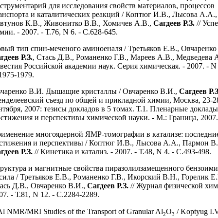
струментарий для исследования свойств материалов, процессов
анспорта и каталитических реакций / Коптюг И.В., Лысова А.А.,
втунов К.В., Живонитко В.В., Хомичев А.В.,
Сагдеев Р.З.
// Усп
мии. - 2007. - Т.76, N 6. - С.628-645.
вый тип спин-меченого аминоеналя / Третьяков Е.В., Овчаренко 
гдеев Р.З.
, Стась Д.В., Романенко Г.В., Мареев А.В., Медведева А
вестия Российской академии наук. Серия химическая. - 2007. - N 
1975-1979.
чаренко В.И. Дышащие кристаллы / Овчаренко В.И.,
Сагдеев Р.З
нделеевский съезд по общей и прикладной химии, Москва, 23-2
нтября, 2007: тезисы докладов в 5 томах. Т.1. Пленарные доклады
стижения и перспективы химической науки. - М.: Граница, 2007. 
именение многоядерной ЯМР-томографии в катализе: последни
стижения и перспективы / Коптюг И.В., Лысова А.А., Пармон В.
гдеев Р.З.
// Кинетика и катализ. - 2007. - Т.48, N 4. - С.493-498.
руктура и магнитные свойства пиразолилзамещенного бензоими
сила / Третьяков Е.В., Романенко Г.В., Икорский В.Н., Горелик Е.
ась Д.В., Овчаренко В.И.,
Сагдеев Р.З.
// Журнал физической хим
07. - Т.81, N 12. - С.2284-2289.
Al NMR/MRI Studies of the Transport of Granular Al
O
/ Koptyug I.V
2
3