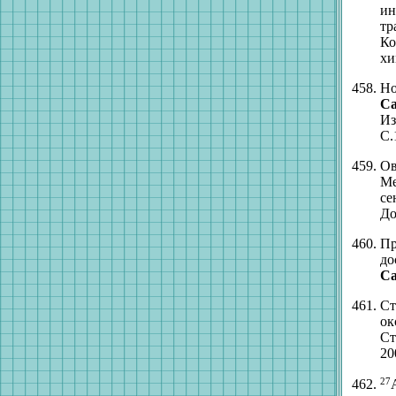
ин
тр
Ко
хи
Но
Са
Из
С.
Ов
Ме
се
До
Пр
до
Са
Ст
ок
Ст
20
27