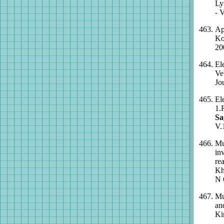
Ly
- V
Ap
Ko
20
El
Ve
Jo
El
1.
Sa
V.
Mu
inv
re
Kh
N 
Mu
an
Ki