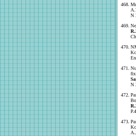
Mu
A.
N 
Ne
R.
Ch
NM
Ko
En
Nu
fi
Sa
N 
Pa
Bo
R.
P.
Pa
Ko
A.