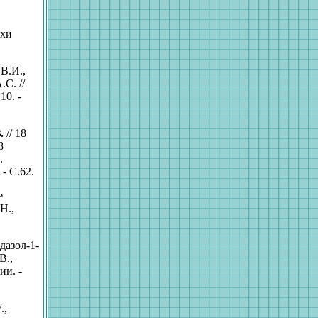
ехи
В.И.,
.С. //
10. -
.
// 18
8
.
- С.62.
е
Н.,
дазол-1-
В.,
ии. -
.,