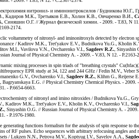
мии. - 2009. - Т.83, N 12. - С.2367-2374.
ектрохимия нитронил- и иминонитроксилов / Будникова Ю.Г., Г
В., Кадиров М.К., Третьяков Е.В., Холин К.В., Овчаренко В.И.,
С
.
, Синяшин О.Г. // Журнал физической химии. - 2009. - Т.83, N 11.
2169-2174.
clic voltammetry of nitronyl- and iminonitroxyls detected by electron s
sonance / Kadirov M.K., Tret'yakov E.V., Budnikova Yu.G., Kholin K.
litov M.I., Vavilova V.N., Ovcharenko V.I.,
Sagdeev R.Z.
, Sinyashin 
ssian Journal of Physical Chemistry A. - 2009. - V.83, N 12. - P.2163-
namic mixing processes in spin triads of "breathing crystals" Cu(hfac)
ltifrequency EPR study at 34, 122 and 244 GHz / Fedin M.V., Veber S
manenko G.V., Ovcharenko V.I.,
Sagdeev R.Z.
, Klihm G., Reijerse E
, Bagryanskaya E.G. // Physical Chemistry Chemical Physics. - 2009. -
31. - P.6654-6663.
ectrochemistry of nitronyl and imino nitroxides / Budnikova Yu.G., Gr
V., Kadirov M.K., Tret'yakov E.V., Kholin K.V., Ovcharenko V.I.,
Sag
Z.
, Sinyashin O.G. // Russian Journal of Physical Chemistry A. - 2009.
11. - P.1976-1980.
e generating functions formalism for the analysis of spin response to th
ains of RF pulses. Echo sequences with arbitrary refocusing angles and
fsets / Lukzen N.N., Petrova M.V., Koptyug I.V., Savelov A.A.,
Sagde