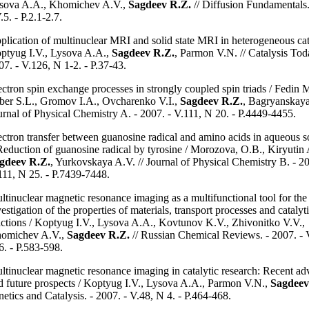
sova A.A., Khomichev A.V.,
Sagdeev R.Z.
// Diffusion Fundamentals.
.5. - P.2.1-2.7.
plication of multinuclear MRI and solid state MRI in heterogeneous cata
ptyug I.V., Lysova A.A.,
Sagdeev R.Z.
, Parmon V.N. // Catalysis Toda
07. - V.126, N 1-2. - P.37-43.
ectron spin exchange processes in strongly coupled spin triads / Fedin 
ber S.L., Gromov I.A., Ovcharenko V.I.,
Sagdeev R.Z.
, Bagryanskaya
urnal of Physical Chemistry A. - 2007. - V.111, N 20. - P.4449-4455.
ectron transfer between guanosine radical and amino acids in aqueous s
Reduction of guanosine radical by tyrosine / Morozova, O.B., Kiryutin 
gdeev R.Z.
, Yurkovskaya A.V. // Journal of Physical Chemistry B. - 20
111, N 25. - P.7439-7448.
ltinuclear magnetic resonance imaging as a multifunctional tool for the
estigation of the properties of materials, transport processes and catalyt
actions / Koptyug I.V., Lysova A.A., Kovtunov K.V., Zhivonitko V.V.,
omichev A.V.,
Sagdeev R.Z.
// Russian Chemical Reviews. - 2007. - 
6. - P.583-598.
ltinuclear magnetic resonance imaging in catalytic research: Recent a
d future prospects / Koptyug I.V., Lysova A.A., Parmon V.N.,
Sagdeev
netics and Catalysis. - 2007. - V.48, N 4. - P.464-468.