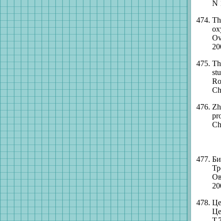
N 
Th
ox
Ov
20
Th
st
Ro
Ch
Zh
pr
Ch
Би
Тр
Ов
20
Це
Це
Т.