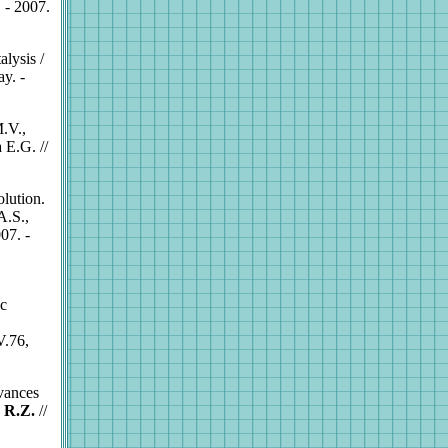
 - 2007.
lysis /
y. -
M.V.,
 E.G. //
olution.
A.S.,
07. -
ic
V.76,
dvances
 R.Z.
//